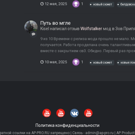
12 мая, 2025
1
новый сюжет
билдовск
Путь во мгле
Kisel
написал отзыв
Wolfstalker
мод в
Зов Прип
9 из 10 Времени с релиза мода прошло не мало. М
получается. Работа проделана очень талантливым
вместе с закрытием св3. Обидно. Первый раз прохо
10 мая, 2025
1
новый сюжет
новые ло
Политика конфиденциальности
тной ссылки на AP-PRO.RU запрещено | Связь - admin@ap-pro.ru | AP Producti