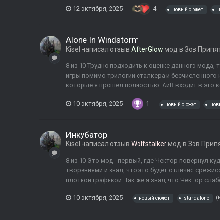
12 октября, 2025
4
новый сюжет
н
Alone In Windstorm
Kisel
написал отзыв
AfterGlow
мод в
Зов Припя
8 из 10 Трудно подходить к оценке данного мода, 
игры помимо трилогии сталкера и бесчисленного к
которые я прошёл полностью. АиВ входит в это ко
10 октября, 2025
1
новый сюжет
нов
Инкубатор
Kisel
написал отзыв
Wolfstalker
мод в
Зов Прип
8 из 10 Это мод - первый, где Чектор повернул куда
творениями и знал, что это будет отлично срежи
плотной графикой. Так же я знал, что Чектор сла
10 октября, 2025
(
новый сюжет
standalone