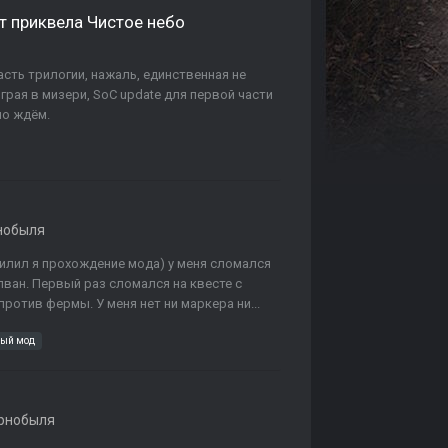
т приквела Чистое небо
асть трилогии, нажаль, единственная не
грая в мизери, SoC update для первой части
но ждём.
нобыля
осилил я прохождение мода) у меня сломался
лван. Первый раз сломался на квесте с
против фермы. У меня нет ни маркера ни...
ный мод
рнобыля