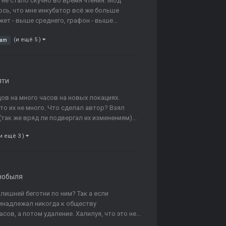
 не стало скучно во время чтения. Мод
аюсь, что мне инкубатор всё же больше
жет - выше среднего, графон - выше...
(и ещё 5 )
eam
яти
дов на много часов на новых локациях.
то их не много. Что сделал автор? Взял
(так же вряд ли подвергал их изменениям)...
и ещё 3 )
нобыля
злишней беготни по ним? Так а если
принадлежал никогда к обществу
ов, а потом удаление. Халилуя, что это не...