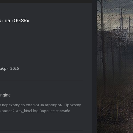
s» на «OGSR»
абря, 2025
ngine
ого перехожу со свалки на агропром. Прохожу
вался? xray_kisel.log Заранее спасибо.