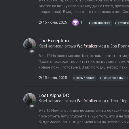
9 из 10 Постараюсь быть очень краток, чтобы Вам
влетел на полку нетленки моддинга ( хотя, призн
понравился). В моде чего - то гениального нет. Сю
15 июля, 2025
1
новый сюжет
vivent t
The Exception
Kisel
написал отзыв
Wolfstalker
мод в
Зов Прип
8 из 10 На разок можно. Как же нам не хватает мо
Память подводит посчитать их, но все мы знаем, ч
новые локи ( готовые ). Взял погодные\граф паки 
15 июля, 2025
(
новый сюжет
новые локации
Lost Alpha DC
Kisel
написал отзыв
Wolfstalker
мод в
Тень Чер
9 из 10 Немного ли для не заселённых локаций и и
посмотреть чуть глубже? Начну с того, что я не 
билдомассонов. ОЛР для меня мод на несколько час