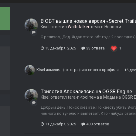
В ОБТ вышла новая версия «Secret Trail
Kisel
ответил
Wolfstalker
тема в
Новости
С релизом, Дед. Ждал этого обт года 2 последних)
15 декабря, 2025
33 ответа
1
Kisel
изменил фотографию своего профиля
15 дек
Трилогия Апокалипсис на OGSR Engine
Kisel
ответил
tara-n-tool
тема в
Моды на OGSR E
Добрый день. Поиск dies irae. По квесту убить 8-
немного по тунелю и вылетает. Кто - нибудь сталки
11 декабря, 2025
400 ответов