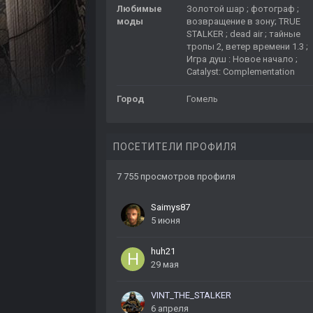
Любимые
Золотой шар ; фотограф ;
моды
возвращение в зону; TRUE
STALKER ; dead air ; тайные
тропы 2, ветер времени 1.3 ;
Игра душ : Новое начало ;
Catalyst: Complementation
Город
Гомель
ПОСЕТИТЕЛИ ПРОФИЛЯ
7 755 просмотров профиля
Saimys87
5 июня
huh21
29 мая
VINT_THE_STALKER
6 апреля