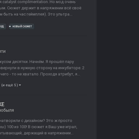
 catalyst complimentation. Но мод очень
ным. Сюжет держит в напряжении всё своё
 быть на час геймплея). Это ультра...
мод
новый сюжет
яти
вкусом десятки. Начнём. Я прошёл пару
 повернули в нужную сторону на инкубаторе. 2
его - то не хватало. Проходя атрибут, я...
(и ещё 5 )
KE
нобыля
о натворили с дизайном? Это ж просто
ы) 100 из 100! В сюжет я Ваш уже играл,
атывающий, держащий в напряжении...