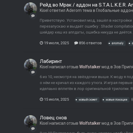
Рейд во Мрак / аддон на S.T.A.L.K.E.R. 
Kisel
ответил
Aderom
тема в
Глобальные аддо
Приветствую. Установил мод, зашёл в настройки в
перезапускаю и выдаёт ошибку : Shader compilation f
шейдер кеш из аппдаты, ошибка никуда не деётся.
19 июля, 2025
856 ответов
anomaly
Лабиринт
Kisel
написал отзыв
Wolfstalker
мод в
Зов Прип
6 из 10, несмотря на звёздочки выше. К моду я 
о нём не кричал из каждого утюга. И играя первые
иделаьно вплетён в лор оригинальной трилогии. Я 
15 июля, 2025
(
новый сюжет
новые локации
Ловец снов
Kisel
написал отзыв
Wolfstalker
мод в
Зов Прип