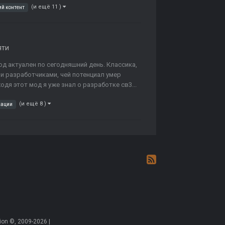
(и ещё 11 )
ий контент
яти
од актуален по сегодняшний день. Классика,
и разработчиками, чей потенциал умер
дя этот мод я уже знал о разработке св3...
(и ещё 8 )
кации
on ©, 2009-2026 |