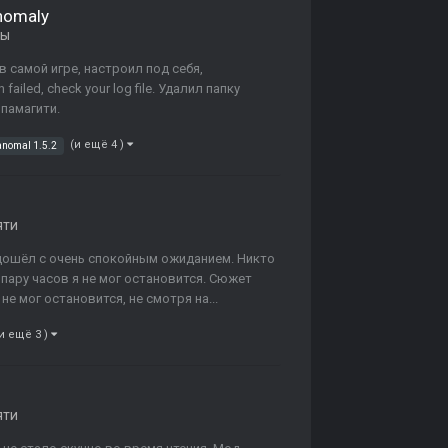
Anomaly
ны
 самой игре, настроил под себя,
ailed, check your log file. Удалил папку
 памагити.
(и ещё 4 )
anomal 1.5.2
яти
подошёл с очень спокойным ожиданием. Никто
 пару часов я не мог остановится. Сюжет
не мог остановится, не смотря на...
и ещё 3 )
яти