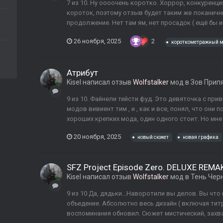
7 из 10. Ну оооочень коротко. Хоррор, конкуренция
короток, поэтому отзыв будет таким же локанич
продолжение. Нет там ям, нет просадок ( ещё бы им
26 ноября, 2025
2
короткометражный 
Атрибут
Kisel
написал отзыв
Wolfstalker
мод в
Зов Прип
9 из 10. Файнели тейсти фуд. Это девяточка с при
модов вивиент тим , и , как и все, понял, что они
хороших крепких мода, один одного стоит. Но мне ч
20 ноября, 2025
новый сюжет
новая графика
SFZ Project Episode Zero. DELUXE REMA
Kisel
написал отзыв
Wolfstalker
мод в
Тень Чер
9 из 10 Да, дядьки...Наворотили вы делов. Вы чт
объедение. Абсолютно весь дизайн ( включая титр
воспоминания обновил. Сюжет мистический, захв