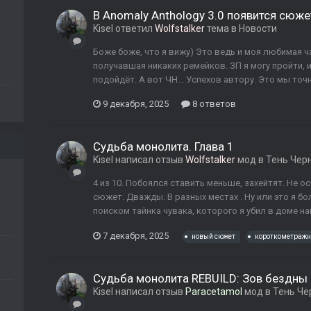
В Anomaly Anthology 3.0 появится сюже
Kisel
ответил
Wolfstalker
тема в
Новости
Боже боже, что я вижу) Это ведь и моя любимая ч
получавшая никаких ремейков. ЗП я могу пройти, и
подойдёт. А вот ЧН... Успехов автору. Это мы точ
9 декабря, 2025
8 ответов
Судьба монолита. Глава 1
Kisel
написал отзыв
Wolfstalker
мод в
Тень Чер
4 из 10. Побоялся ставить меньше, захейтят. Не 
сюжет. Дважды. В разных местах . Ну или это я бо
поиском тайнка чувака, которого я убил в доме на
7 декабря, 2025
новый сюжет
короткометраж
Судьба монолита REBUILD: Зов бездны
Kisel
написал отзыв
Paracetamol
мод в
Тень Че