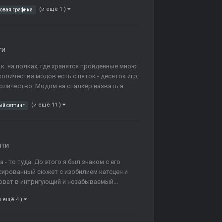
(и ещё 1 )
овая графика
ти
т.к. на полках, где хранятся пройденные мною
оличества модов есть с пяток - десяток игр,
личество. Модом на сталкер назвать я...
(и ещё 11 )
ый сеттинг
яти
 - то туда. До этого я был знаком с его
ссированный сюжет с изобилием катсцен и
боват в интригующий и незабываемый...
и ещё 4 )