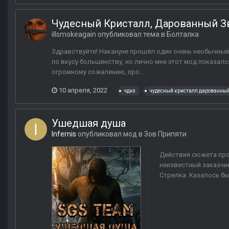
Чудесный Кристалл, Дарованный З
illsmokeagain
опубликовал тема в
Болталка
Здравствуйте! Накануне прошёл один очень необычный
по вкусу большинству, но лично мне этот мод показалс
огромному сожалению, про...
10 апреля, 2022
чдкз
чудесный кристалл дарованны
Ушедшая душа
Infernis
опубликовал мод в
Зов Припяти
Действия сюжета прои
неизвестный заказчик
Стрелка. Казалось бы,