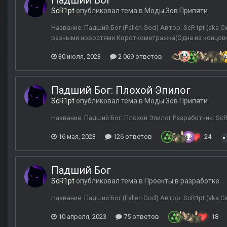
Падший Бог
ScR1pt
опубликовал тема в
Моды Зов Припяти
Название: Падший Бог (Fallen God) Автор: ScR1pt (aka 
разными новостями Короткометражка(Одна из концов
30 июля, 2023
2 069 ответов
Падший Бог: Плохой Эпилог
ScR1pt
опубликовал тема в
Моды Зов Припяти
Название: Падший Бог: Плохой Эпилог Разработчик: Sc
16 мая, 2023
126 ответов
24
Падший Бог
ScR1pt
опубликовал тема в
Проекты в разработке
Название: Падший Бог (Fallen God) Автор: ScR1pt (aka 
10 апреля, 2023
75 ответов
18