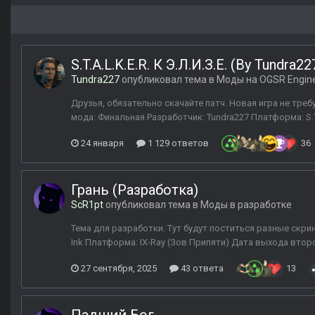
S.T.A.L.K.E.R. К Э.Л.И.З.Е. (By Tundra22
Tundra227
опубликовал тема в
Моды на OGSR Engin
Друзья, обязательно скачайте патч. Новая игра не требу
мода: Финальная Разработчик: Tundra227 Платформа: S.T.
24 января
1 129 ответов
36
Грань (Разработка)
ScR1pt
опубликовал тема в
Моды в разработке
Тема для разработки. Тут будут поститься разные скри
Ink Платформа: IX-Ray (Зов Припяти) Дата выхода второг
27 сентября, 2025
43 ответа
13