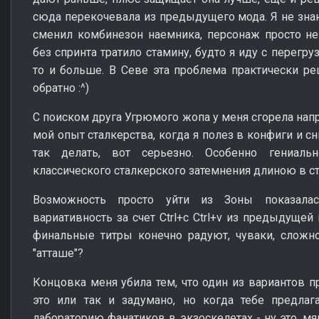
сюда перекочевала из предыдущего мода. Я не знаю,
сменил комбинезон наемника, персонаж просто не
без спринта тратило стамину, будто я иду с перегру
то и больше. В Севе эта проблема практически ре
обратно
:^)
С поиском друга Угрюмого жопа у меня сгорела напр
мой опыт сталкерства, когда я полез в конфиги и сн
так делать, вот серьезно. Особенно гениаль
классического сталкерского затемнения длиною в ст
Возможность просто уйти из Зоны показалас
вариативность за счет Ctrl+c Ctrl+v из предыдущей
финальные титры конечно радуют, чуваки, сложно
"атташе"?
Концовка меня убила тем, что один из вариантов пр
это или так и задумано, но когда тебе предла
лабораторию фанатиков в экзоскелетах - ну это, мя