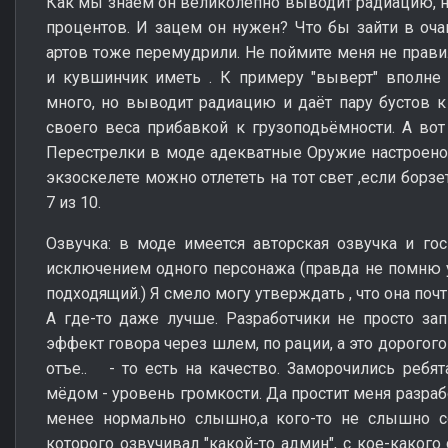
Как мы знаем он великолепно выводит радиацию, н
процентов. И зацем он нужен? Что бы зайти в очаг
артов тоже перемудрили. Не поймите меня не правил
и кувшинчик иметь . К примеру "выверт" вполне 
много, но выводит радиацию и даёт пару бустов к
своего веса прибавкой к грузоподьёмности. А во
Перестрелки в моде адекватные Оружие настроено х
экзоскелете можно отлететь на тот свет ,если борз
7 из 10.
Озвучка: в моде имеется авторская озвучка и го
исключением одного персонажа (правда не помню у
подходящий.) Я смело могу утверждать , что она поч
А где-то даже лучше. Разработчики не просто зап
эффект говора через шлем, по рации, а это дорогого
отъе.. - то есть на качество. Заморочились ребят
мёдом - уровень громкости. Да простит меня разраб
менее нормально слышно,а кого-то не слышно со
которого озвучивал "какой-то админ", с кое-какого