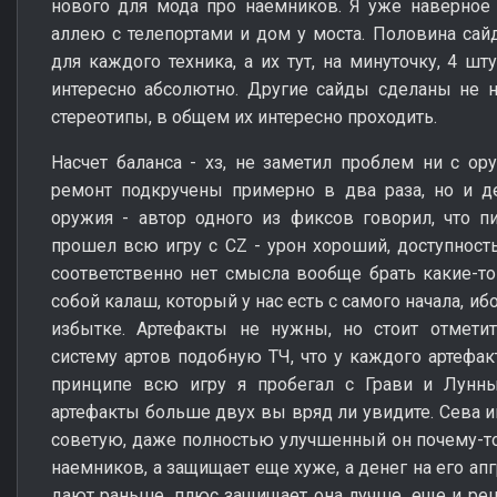
нового для мода про наемников. Я уже наверное
аллею с телепортами и дом у моста. Половина сайд
для каждого техника, а их тут, на минуточку, 4 шт
интересно абсолютно. Другие сайды сделаны не 
стереотипы, в общем их интересно проходить.
Насчет баланса - хз, не заметил проблем ни с ор
ремонт подкручены примерно в два раза, но и де
оружия - автор одного из фиксов говорил, что п
прошел всю игру с CZ - урон хороший, доступность
соответственно нет смысла вообще брать какие-то
собой калаш, который у нас есть с самого начала, иб
избытке. Артефакты не нужны, но стоит отметит
систему артов подобную ТЧ, что у каждого артефак
принципе всю игру я пробегал с Грави и Лунн
артефакты больше двух вы вряд ли увидите. Сева и
советую, даже полностью улучшенный он почему-т
наемников, а защищает еще хуже, а денег на его апг
дают раньше, плюс защищает она лучше, еще и реш