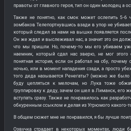
правоты от главного героя, тип он один молодец а о
Также не понятно, как смок может ослепить 5-6 ч
зомбаков Телепортнувшись взади в упор не убивает 
который следил за нами на вышке появляется после
Он же ждал и выслеживал нас, а значит это он дол
что мы пришли. Но, почему-то мы его убиваем уже
наемник, который сдал нас зверю, не мог этого
понятная история, если он работал на сбу, почему
ночью, или в момент нападения сзади, а просто убе
того деда называется Ренегаты? (можно же было 
буду цепляться к мелочам, но Лука тоже обжаб
группировку к деду, зачем он шел в Лиманск, его ж
вступать сразу. Также не понравилось как разработ
обкуренным ссыклом и делая из Угрюмого какого-т
В общем сюжет мне не понравился, я бы лучше поигр
Озвучка страдает в некоторых моментах, люди б