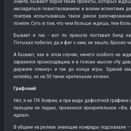
Знаете, бывают порой такие проекты, которых ждёшь,
насладиться повествованием и всеми аспектами д
поиграв испытываешь такое дикое разочарование
поняли. Суть в том, что чем больше ждёшь, тем бол
Бывает и так - вот по приколу поставил билд ка
Потыкал побегал, да и фиг с ним, не зашло, бросил ч
А бывает, как в этом случае, ничего особого не жд
заразился происходящим, и в голове мысли «Ну дава
держите планку» и так до конца игры. Эдакий зам
копейку, но на 50 таких крепеньких копеек.
Графоний:
Нет, я не ПК боярин, и при виде дефолтной графики
пальцем не падаю, произнося презрительное «Фи, в
идеал».
В общем на релизе знающие комрады подсказали – 