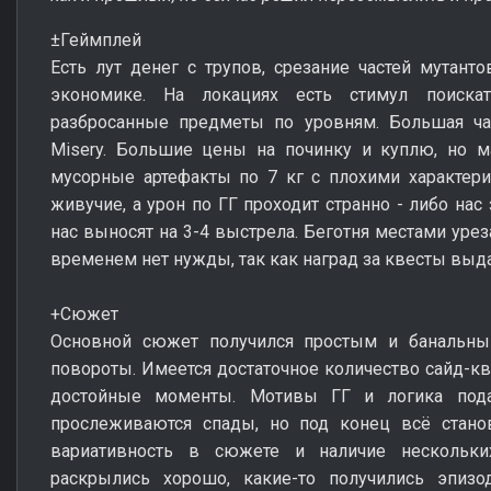
±Геймплей
Есть лут денег с трупов, срезание частей мутанто
экономике. На локациях есть стимул поискат
разбросанные предметы по уровням. Большая ча
Misery. Большие цены на починку и куплю, но м
мусорные артефакты по 7 кг с плохими характери
живучие, а урон по ГГ проходит странно - либо нас
нас выносят на 3-4 выстрела. Беготня местами уреза
временем нет нужды, так как наград за квесты выда
+Сюжет
Основной сюжет получился простым и банальны
повороты. Имеется достаточное количество сайд-кв
достойные моменты. Мотивы ГГ и логика пода
прослеживаются спады, но под конец всё станов
вариативность в сюжете и наличие нескольки
раскрылись хорошо, какие-то получились эпизо