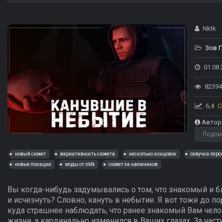
Nktk
Зов 
01.08.
82394
6,4
С
Автор
Подпи
новый сюжет
вариативность сюжета
несколько концовок
озвучка пер
новые локации
моды от nktk
сюжет за наемников
Вы когда-нибудь задумывались о том, что знакомый и б
и исчезнуть? Словно, кануть в небытие. Я вот тоже до по
куда страшнее наблюдать, что ранее знакомый Вам челов
жизни, а кардинально изменился в Ваших глазах. За час