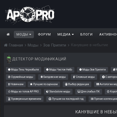
МОДЫ
ФОРУМ
МЕДИА
БЛОГИ
АКТИВНО
Канувшие в небытие
Главная
Моды
Зов Припяти
ДЕТЕКТОР МОДИФИКАЦИЙ
Моды Тень Чернобыля
Моды Чистое Небо
Моды Зов Припяти
М
Оружейные моды
Билдовские моды
Сложные моды
С авторс
Новичкам
Лучшие по оценкам
Выбор редакции
Антологии мо
Моды из топов AP PRO
Standalone моды
Для слабых ПК
Коро
Проверенные временем
Лучшие за последний год
Прочие коллекции
КАНУВШИЕ В НЕБЫ