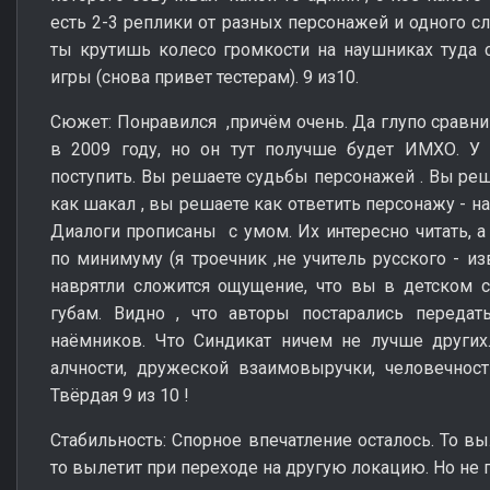
есть 2-3 реплики от разных персонажей и одного сл
ты крутишь колесо громкости на наушниках туда с
игры (снова привет тестерам). 9 из10.
Сюжет: Понравился ,причём очень. Да глупо сравни
в 2009 году, но он тут получше будет ИМХО. У 
поступить. Вы решаете судьбы персонажей . Вы реша
как шакал , вы решаете как ответить персонажу - н
Диалоги прописаны с умом. Их интересно читать, а
по минимуму (я троечник ,не учитель русского - и
наврятли сложится ощущение, что вы в детском с
губам. Видно , что авторы постарались передат
наёмников. Что Синдикат ничем не лучше других.
алчности, дружеской взаимовыручки, человечнос
Твёрдая 9 из 10 !
Стабильность: Спорное впечатление осталось. То вы
то вылетит при переходе на другую локацию. Но не пу