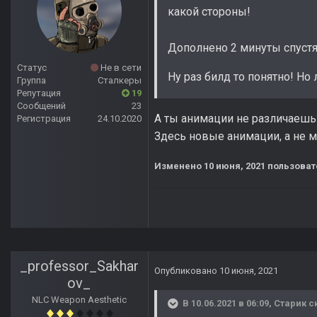
какой стороны!
Дополнено 2 минуты спуст
Статус
Не в сети
Ну раз билд то понятно! Но
Группа
Сталкеры
Репутация
19
Сообщений
23
А ты анимации не различаешь
Регистрация
24.10.2020
Здесь новые анимации, а не мо
Изменено
10 июня, 2021
пользоват
_professor_Sakhar
Опубликовано
10 июня, 2021
ov_
NLC Weapon Aesthetic
В 10.06.2021 в 06:09,
Старик
ск