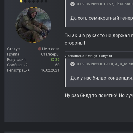
В 09.06.2021 в 18:57,
TheShmu
Да хоть семикратный генера
Ты ак и в руках то не держал 
стороны!
Статус
Не в сети
Группа
Сталкеры
Дополнено 2 минуты спустя
Репутация
39
В 09.06.2021 в 19:18,
A_R_M
ск
Сообщений
68
Регистрация
16.02.2021
Дак у нас билдо концепция,
Ну раз билд то понятно! Но лу