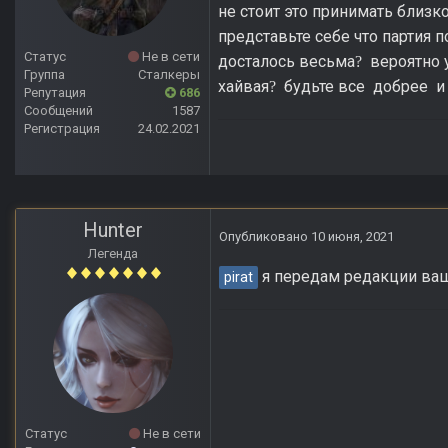
не стоит это принимать близк
представьте себе что партия 
Статус
Не в сети
досталось весьма
вероятно у
?
Группа
Сталкеры
хайвая
будьте все добрее и
?
Репутация
686
Сообщений
1587
Регистрация
24.02.2021
Hunter
Опубликовано
10 июня, 2021
Легенда
я передам редакции ваш
pirat
Статус
Не в сети