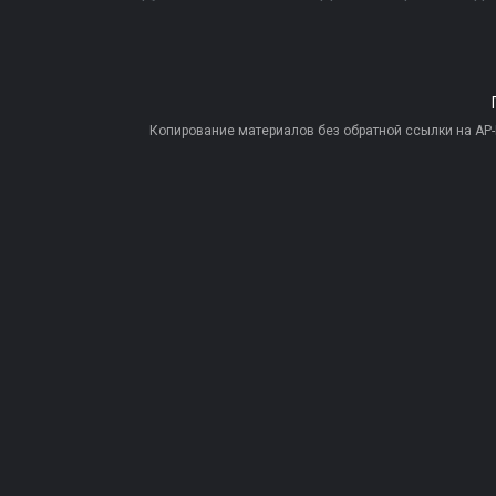
Копирование материалов без обратной ссылки на AP-PR