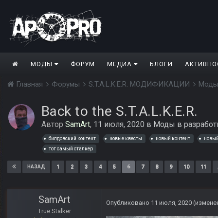
МОДЫ
ФОРУМ
МЕДИА
БЛОГИ
АКТИВНО
Главная
Форумы
S.T.A.L.K.E.R. МОДИФИКАЦИИ
Моды
Back to the S.T.A.L.K.E.R.
Автор
SamArt
,
11 июля, 2020
в
Моды в разработ
билдовский контент
новые квесты
новый контент
новый
тот самый сталкер
1
2
3
4
5
6
7
8
9
10
11
НАЗАД
SamArt
Опубликовано
11 июля, 2020
(измене
True Stalker