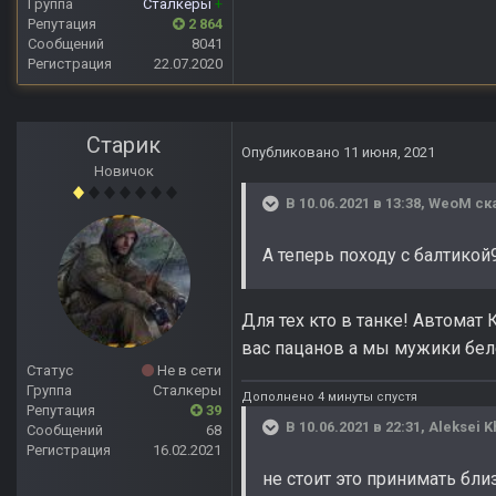
Группа
Сталкеры
+
Репутация
2 864
Сообщений
8041
Регистрация
22.07.2020
Старик
Опубликовано
11 июня, 2021
Новичок
В 10.06.2021 в 13:38,
WeoM
ск
А теперь походу с балтикой9
Для тех кто в танке! Автома
вас пацанов а мы мужики бел
Статус
Не в сети
Группа
Сталкеры
Дополнено 4 минуты спустя
Репутация
39
В 10.06.2021 в 22:31,
Aleksei K
Сообщений
68
Регистрация
16.02.2021
не стоит это принимать бли