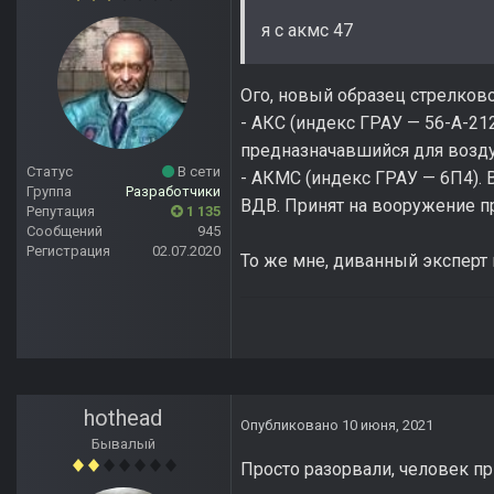
я с акмс 47
Ого, новый образец стрелково
- АКС (индекс ГРАУ — 56-А-2
предназначавшийся для возду
Статус
В сети
- АКМС (индекс ГРАУ — 6П4).
Группа
Разработчики
ВДВ. Принят на вооружение пр
Репутация
1 135
Сообщений
945
Регистрация
02.07.2020
То же мне, диванный эксперт
hothead
Опубликовано
10 июня, 2021
Бывалый
Просто разорвали, человек при