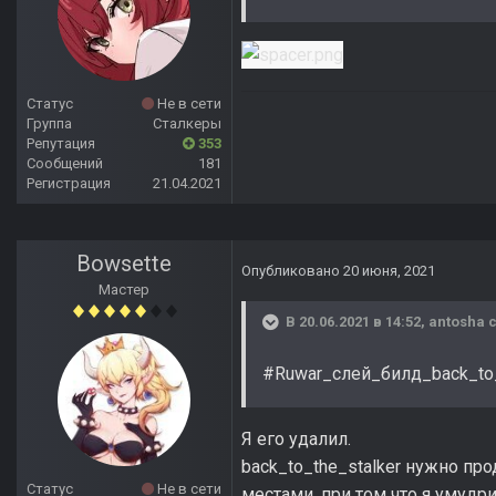
Статус
Не в сети
Группа
Сталкеры
Репутация
353
Сообщений
181
Регистрация
21.04.2021
Bowsette
Опубликовано
20 июня, 2021
Мастер
В 20.06.2021 в 14:52,
antosha
с
#Ruwar_слей_билд_back_to_
Я его удалил.
back_to_the_stalker нужно пр
Статус
Не в сети
местами, при том что я умудри