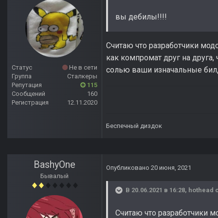
вы дебилы!!!!
Считаю что разработчики мод
как компромат друг на друга, 
Статус
Не в сети
солью ваши изначальные бил
Группа
Сталкеры
Репутация
115
Сообщений
160
Регистрация
12.11.2020
Беспечный диздок
BashyOne
Опубликовано
20 июня, 2021
Бывалый
В 20.06.2021 в 16:28,
hothead
с
Считаю что разработчики 