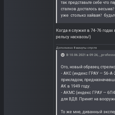
так представьте себе что п
сталков досталось весьма
?
уже столько хайвая
будьт
?
Когда я служил в 74-76 годах
рельсу насквозь!)
Дополнено 8 минуты спустя
В 10.06.2021 в 09:24,
_profess
Ого, новый образец стрелко
- АКС (индекс ГРАУ — 56-А
прикладом, предназначавш
АК в 1949 году.
- АКМС (индекс ГРАУ — 6П4
для ВДВ. Принят на вооруж
То же мне, диванный экспе