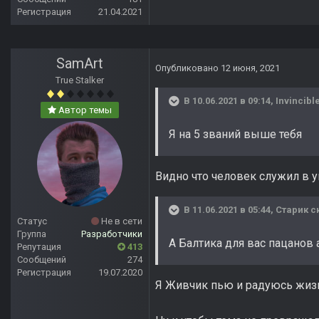
Регистрация
21.04.2021
SamArt
Опубликовано
12 июня, 2021
True Stalker
В 10.06.2021 в 09:14,
Invincibl
Автор темы
Я на 5 званий выше тебя
Видно что человек служил в у
В 11.06.2021 в 05:44,
Старик
ск
Статус
Не в сети
Группа
Разработчики
А Балтика для вас пацанов
Репутация
413
Сообщений
274
Регистрация
19.07.2020
Я Живчик пью и радуюсь жиз