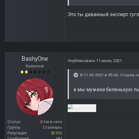
Это ты диванный эксперт гугла
BashyOne
Опубликовано
11 июня, 2021
Бывалый
В 11.06.2021 в 05:44,
Старик
ск
а мы мужики беленькую пь
Статус
Не в сети
Группа
Сталкеры
Репутация
353
Сообщений
181