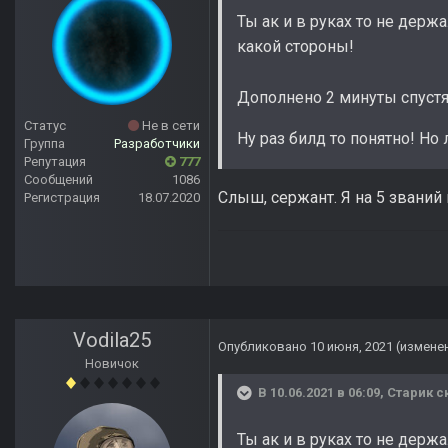
Ты ак и в руках то не держа
какой стороны!
Дополнено 2 минуты спуст
Статус
Не в сети
Ну раз билд то понятно! Но
Группа
Разработчики
Репутация
777
Сообщений
1086
Слыш, сержант. Я на 5 званий
Регистрация
18.07.2020
Vodila25
Опубликовано
10 июня, 2021
(измене
Новичок
В 10.06.2021 в 06:09,
Старик
ск
Ты ак и в руках то не держа