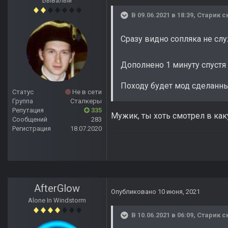
Бывалый
В 09.06.2021 в 18:39,
Старик
ск
Сразу видно сопляка не сл
Дополнено 1 минуту спустя
Походу будет мод сделанн
Статус
Не в сети
Группа
Сталкеры
Репутация
335
Мужик, ты хоть смотрел в как
Сообщений
283
Регистрация
18.07.2020
AfterGlow
Опубликовано
10 июня, 2021
Alone In Windstorm
В 10.06.2021 в 06:09,
Старик
ск