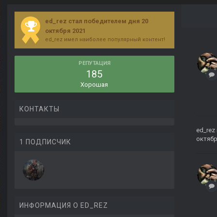
ed_rez стал победителем дня 20
октября 2021
ed_rez имел наиболее популярный контент!
РЕПУТАЦИЯ
185
Хорошая
КОНТАКТЫ
ed_rez
октябр
1 ПОДПИСЧИК
ИНФОРМАЦИЯ О ED_REZ