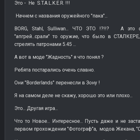
Это - Не S.T.A.L.K.E.R. !!!
Начнем с названия оружейного "пака"...
BORG, Stahl, Sulliwan... ЧТО ЭТО !?!!? А это
"апгрей...срали" то оружие, что было в СТАЛКЕРЕ
стрелять патронами 5.45 ...
А вот в моде "Жадность" я что понял ?
Ребята постарались очень славно.
Они "Borderlands" перенесли в Зону !
Я на самом деле не скажу, хорошо это или плохо...
Это... Другая игра...
Что то Новое... Интересное... Пусть даже и не за
первом прохождении "Фотограф"а, модов Жекана, "С