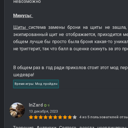
невозможно
Минусы:
Щиты
система замены брони на щиты не зашла, 
экипированный щит не отображается, приходится ме
общем лучше бы просто была броня какая-то уникал
не триггерит, так что балл в оценке скинуть за это 
В общем раз в год ради приколов стоит этот мод п
шедевра!
Время игры: Мод пройден
InZard
9
13 декабря, 2023
4 из 5 пользователей от
Творения Андрюхи Святого всегда неординарны