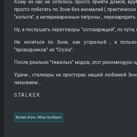
Кому из нас не хотелось просто прийти домой, вруб
просто побегать по Зоне без аномалий ( практически
"копыта", а непереваренные патроны , перезарядить др
Ну, а послушать переговоры "сотоварищей", по пути,
Не носиться по Зоне, как угорелый , а пользо
"проводников" из "Crysis"...
После реально "тяжелых" модов, этот рекомендую о
Удачи , сталкеры на просторах нашей любимой Зо
называем ...
S.T.A.L.K.E.R.
Время игры: Мод пройден