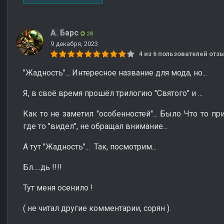
А. Барс
28
9 декабря, 2023
4 из 6 пользователей от
"Жадность"... Интересное название для мода, но...
Я, в своё время прошёл трилогию "Святого" и ...
Как то не заметил "особенностей"... Было Что то пр
где то "видел", не обращал внимание...
А тут "Жадность"... Так, посмотрим...
Бл.....дь !!!!
Тут меня осенило !
( не читал другие комментарии, сорян ).