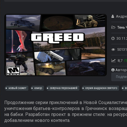
Андрю
Тень
30.11.
50131
8,7
П
Автор
Подпи
новый сюжет
юмор
озвучка персонажей
серия андрюхи святого
в
Продолжение серии приключений в Новой Социалистичес
уничтожения братьев-контролеров в Гречнинск возвраща
на бабки. Разработан проект в прежнем стиле: на ресур
добавлением нового контента.