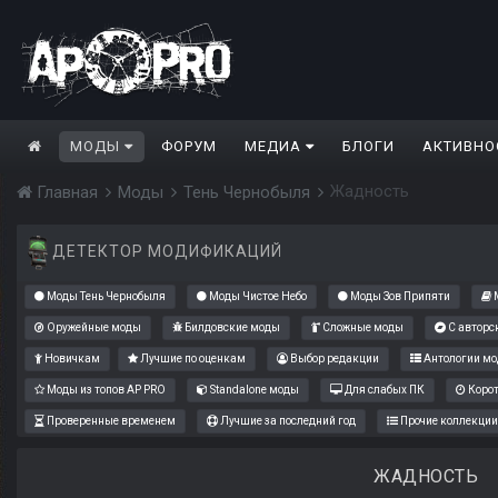
МОДЫ
ФОРУМ
МЕДИА
БЛОГИ
АКТИВНО
Жадность
Главная
Моды
Тень Чернобыля
ДЕТЕКТОР МОДИФИКАЦИЙ
Моды Тень Чернобыля
Моды Чистое Небо
Моды Зов Припяти
М
Оружейные моды
Билдовские моды
Сложные моды
С авторс
Новичкам
Лучшие по оценкам
Выбор редакции
Антологии мо
Моды из топов AP PRO
Standalone моды
Для слабых ПК
Коро
Проверенные временем
Лучшие за последний год
Прочие коллекции
ЖАДНОСТЬ