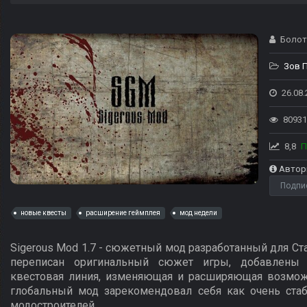
Болото
Зов 
26.08.
80931
8,8
П
Автор
Подпи
новые квесты
расширение геймплея
мод недели
Sigerous Mod 1.7 - сюжетный мод разработанный для Ст
переписан оригинальный сюжет игры, добавлены
квестовая линия, изменяющая и расширяющая возможн
глобальный мод зарекомендовал себя как очень стаб
модостроителей.