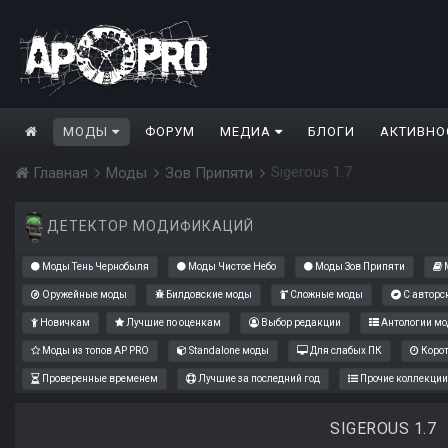
МОДЫ
ФОРУМ
МЕДИА
БЛОГИ
АКТИВНО
Sigerous 1.7
Главная
Моды
Зов Припяти
ДЕТЕКТОР МОДИФИКАЦИЙ
Моды Тень Чернобыля
Моды Чистое Небо
Моды Зов Припяти
М
Оружейные моды
Билдовские моды
Сложные моды
С авторс
Новичкам
Лучшие по оценкам
Выбор редакции
Антологии мо
Моды из топов AP PRO
Standalone моды
Для слабых ПК
Коро
Проверенные временем
Лучшие за последний год
Прочие коллекции
SIGEROUS 1.7