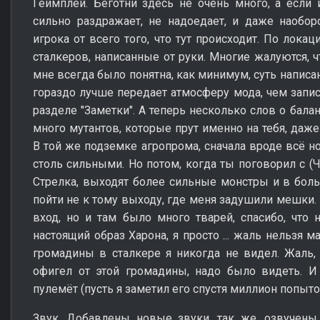
Геймплей. Беготни здесь не очень много, а если и
сильно раздражает, не надоедает, и даже наобор
игрока от всего того, что тут происходит. По лока
сталкеров, написанные от руки. Многие жалуются, ч
мне всегда было понятна, как минимум, суть написан
гораздо лучше передает атмосферу мода, чем запис
разделе "Заметки". А теперь несколько слов о бала
много мутантов, которые прут именно на тебя, даж
В той же подземке агропрома, сначала вроде всё н
столь сильными. Но потом, когда ты поговорил с 
Стрелка, выходят более сильные монстры и в бол
пойти не к тому выходу, где меня задушили мешки. 
вход, но и там было много тварей, спасибо, что 
настоящий образ Харона, я просто ... жаль нельзя м
громадины в сталкере я никогда не видел. Жаль, я
офигел от этой громадины, надо было видеть. И
пулемёт (пусть я заметил его спустя миллион попыто
Звук. Добавлены новые звуки, так же, озвучены