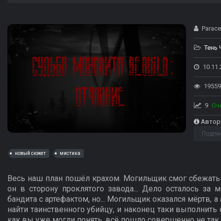
Parace
Тень
10.11.
19559
9
Оч
Автор
Подпи
новый сюжет
мистика
Весь наш план пошёл крахом. Могильщик смог сбежать 
он в сторону проклятого завода... Дело осталось з
бандита с артефактом, но... Могильщик оказался мёртв, а
найти таинственного убийцу, и наконец таки выполнить
как вы уже могли понять, всё пошло совершенно не так, к