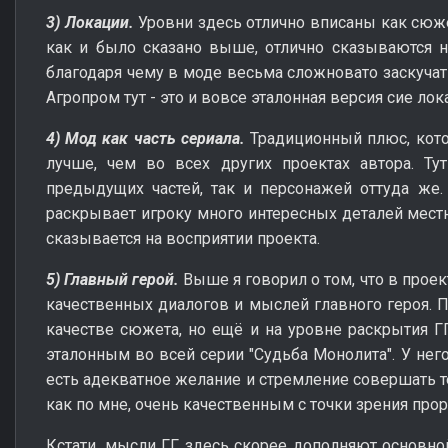
3) Локации.
Уровни здесь отлично вписаны как сюже
как и было сказано выше, отлично сказываются н
благодаря чему в моде весьма сложновато заскучать
Агропром тут - это и вовсе эталонная версия сие лок
4) Мод как часть сериала.
Традиционный плюс, кото
лучше, чем во всех других проектах автора. Ту
предыдущих частей, так и персонажей оттуда же.
раскрывает игроку много интересных деталей местн
сказывается на восприятии проекта.
5) Главный герой.
Выше я говорил о том, что в проек
качественных диалогов и мыслей главного героя. П
качестве сюжета, но ещё и на уровне раскрытия ГГ
эталонным во всей серии "Судьба Монолита". У него
есть адекватное желание и стремление совершать те
как по мне, очень качественным с точки зрения про
Кстати, мысли ГГ здесь скорее дополняют основной