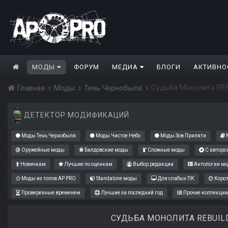
МОДЫ
ФОРУМ
МЕДИА
БЛОГИ
АКТИВНО
Судьба Монолита REB
Главная
Моды
Тень Чернобыля
ДЕТЕКТОР МОДИФИКАЦИЙ
Моды Тень Чернобыля
Моды Чистое Небо
Моды Зов Припяти
М
Оружейные моды
Билдовские моды
Сложные моды
С авторс
Новичкам
Лучшие по оценкам
Выбор редакции
Антологии мо
Моды из топов AP PRO
Standalone моды
Для слабых ПК
Коро
Проверенные временем
Лучшие за последний год
Прочие коллекции
СУДЬБА МОНОЛИТА REBUIL