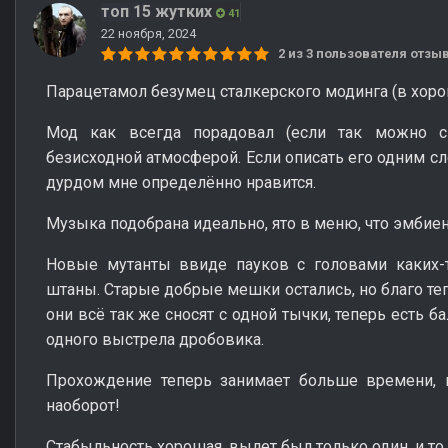
топ 15 жутких
41
22 ноября, 2024
2 из 3 пользователя отз
Парацетамол безумец сталкерского модинга (в хор
Мод как всегда порадовал (если так можно ск
безисходной атмосферой. Если описать его одним сл
дурдом мне определённо нравится.
Музыка подобрана идеально, ято в меню, что эмбиен
Новые мутанты ввиде пауков с головами каких-
штаны. Старые добрые мешки остались, но благо теп
они всё так же сносят с одной тычки, теперь есть б
одного выстрела дробовика.
Прохождение теперь занимает больше времени, н
наоборот!
Стабыльность хорошая, вылет был только один, и то 