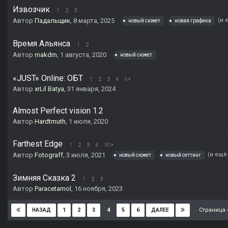
Извозчик
1
2
3
Автор
Падальщик
,
8 марта, 2025
(и 
новый сюжет
новая графика
Время Альянса
1
2
Автор
makdm
,
1 августа, 2020
новый сюжет
«JUST» Online: ОБТ
1
2
3
4
6
Автор
xrLil Batya
,
31 января, 2024
Almost Perfect vision 1.2
Автор
Hardtmuth
,
1 июля, 2020
Farthest Edge
1
2
3
4
30
Автор
Fotograff
,
3 июля, 2021
(и ещё 
новый сюжет
новый сеттинг
Зимняя Сказка 2
1
2
3
Автор
Paracetamol
,
16 ноября, 2023
Страница 
1
2
3
4
5
6
НАЗАД
ДАЛЕЕ