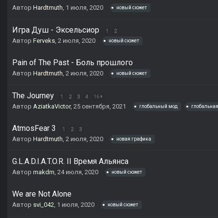
Автор
Hardtmuth
,
1 июля, 2020
новый сюжет
Игра Душ - Эксельсиор
1
2
Автор
Ferveks
,
2 июля, 2020
новый сюжет
Pain of The Past - Боль прошлого
Автор
Hardtmuth
,
2 июля, 2020
новый сюжет
The Journey
1
2
3
4
16
Автор
AziatkaVictor
,
25 сентября, 2021
глобальный мод
глобальна
AtmosFear 3
1
2
3
Автор
Hardtmuth
,
2 июля, 2020
новая графика
G.L.A.D.I.A.T.O.R. II Время Альянса
Автор
makdm
,
24 июля, 2020
новый сюжет
We are Not Alone
Автор
svi_042
,
1 июля, 2020
новый сюжет