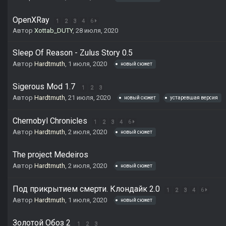
OpenXRay
1
2
3
4
6
Автор
Xottab_DUTY
,
28 июля, 2020
Sleep Of Reason - Zulus Story 0.5
Автор
Hardtmuth
,
1 июля, 2020
новый сюжет
Sigerous Mod 1.7
1
2
3
Автор
Hardtmuth
,
21 июля, 2020
новый сюжет
устаревшая версия
Chernobyl Chronicles
1
2
3
4
6
Автор
Hardtmuth
,
2 июля, 2020
новый сюжет
The project Medeiros
Автор
Hardtmuth
,
2 июля, 2020
новый сюжет
Под прикрытием смерти. Клондайк 2.0
1
2
3
4
6
Автор
Hardtmuth
,
1 июля, 2020
новый сюжет
Золотой Обоз 2
1
2
3