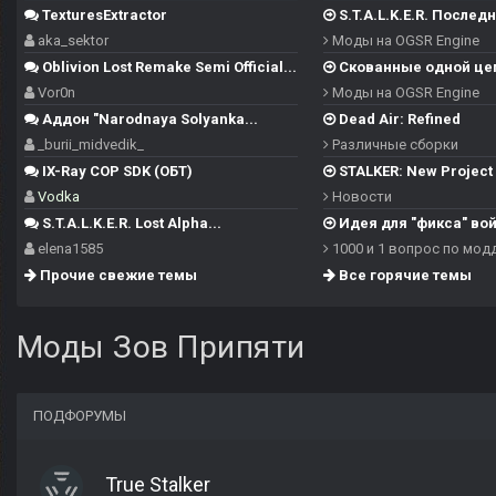
TexturesExtractor
S.T.A.L.K.E.R. Последн
aka_sektor
Моды на OGSR Engine
Oblivion Lost Remake Semi Official...
Скованные одной це
Vor0n
Моды на OGSR Engine
Аддон "Narodnaya Solyanka...
Dead Air: Refined
_burii_midvedik_
Различные сборки
IX-Ray COP SDK (ОБТ)
STALKER: New Project -
Vodka
Новости
S.T.A.L.K.E.R. Lost Alpha...
Идея для "фикса" войн
elena1585
1000 и 1 вопрос по мод
Прочие свежие темы
Все горячие темы
Моды Зов Припяти
ПОДФОРУМЫ
True Stalker