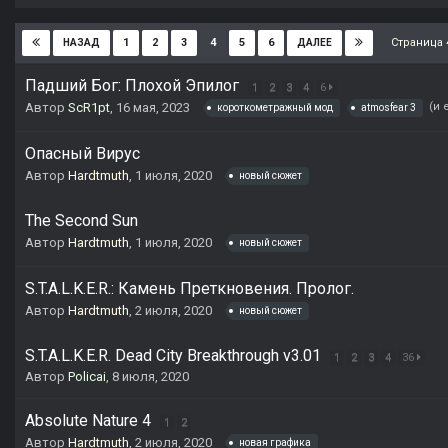
Страница 
1
2
3
4
5
6
НАЗАД
ДАЛЕЕ
Падший Бог: Плохой Эпилог
1
2
3
4
6
Автор
ScR1pt
,
16 мая, 2023
(и 
короткометражный мод
atmosfear 3
Опасный Вирус
Автор
Hardtmuth
,
1 июля, 2020
новый сюжет
The Second Sun
Автор
Hardtmuth
,
1 июля, 2020
новый сюжет
S.T.A.L.K.E.R.: Камень Преткновения. Пролог.
Автор
Hardtmuth
,
2 июля, 2020
новый сюжет
S.T.A.L.K.E.R. Dead City Breakthrough v3.01
1
2
3
4
36
Автор
Policai
,
8 июля, 2020
Absolute Nature 4
1
2
Автор
Hardtmuth
,
2 июля, 2020
новая графика