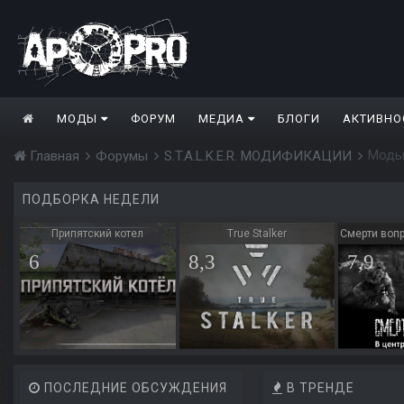
МОДЫ
ФОРУМ
МЕДИА
БЛОГИ
АКТИВНО
Моды
Главная
Форумы
S.T.A.L.K.E.R. МОДИФИКАЦИИ
ПОДБОРКА НЕДЕЛИ
Припятский котел
True Stalker
Смерти вопр
6
8,3
7,9
ПОСЛЕДНИЕ ОБСУЖДЕНИЯ
В ТРЕНДЕ