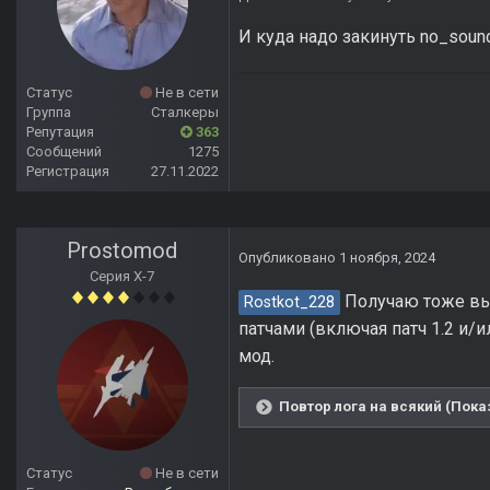
И куда надо закинуть no_soun
Статус
Не в сети
Группа
Сталкеры
Репутация
363
Сообщений
1275
Регистрация
27.11.2022
Prostomod
Опубликовано
1 ноября, 2024
Серия Х-7
Получаю тоже выл
Rostkot_228
патчами (включая патч 1.2 и/и
мод.
Повтор лога на всякий (Пока
Статус
Не в сети