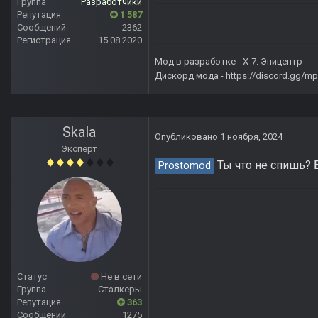
Группа
Разработчики
Репутация
1 587
Сообщений
2362
Регистрация
15.08.2020
Мод в разработке -
X-7: Эпицентр
Дискорд мода -
https://discord.gg/
Skala
Опубликовано
1 ноября, 2024
Эксперт
Ты что не спишь? Б
Prostomod
Статус
Не в сети
Группа
Сталкеры
Репутация
363
Сообщений
1275