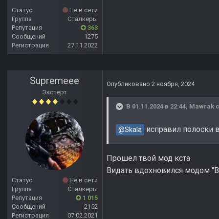
Статус
Не в сети
Группа
Сталкеры
Репутация
363
Сообщений
1275
Регистрация
27.11.2022
Supremeee
Опубликовано
2 ноября, 2024
Эксперт
В 01.11.2024 в 22:44,
Mawrak
с
исправил полоски в
@Skala
Прошел твой мод кста
Видать вдохновился модом "В 
Статус
Не в сети
Группа
Сталкеры
Репутация
1 015
Сообщений
2152
Регистрация
07.02.2021