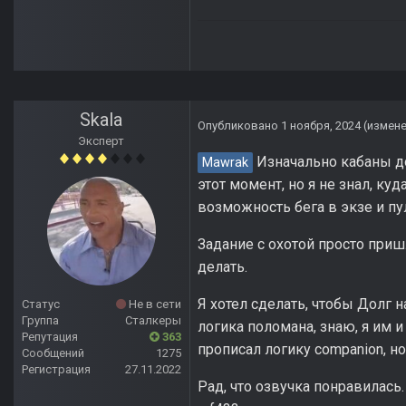
Skala
Опубликовано
1 ноября, 2024
(измен
Эксперт
Изначально кабаны д
Mawrak
этот момент, но я не знал, ку
возможность бега в экзе и п
Задание с охотой просто пришл
делать.
Я хотел сделать, чтобы Долг н
Статус
Не в сети
Группа
Сталкеры
логика поломана, знаю, я им 
Репутация
363
прописал логику companion, но
Сообщений
1275
Регистрация
27.11.2022
Рад, что озвучка понравилась