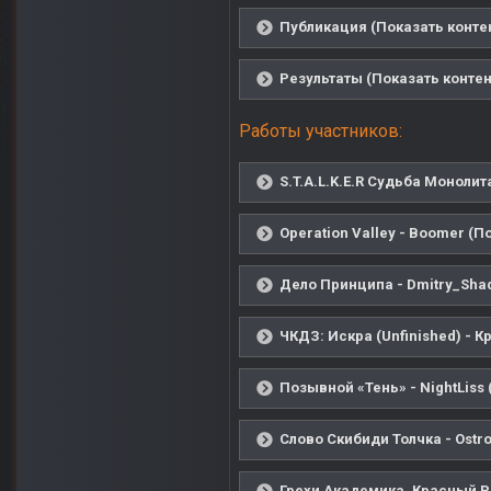
Публикация (Показать конте
Результаты (Показать контен
Работы участников:
S.T.A.L.K.E.R Судьба Моноли
Operation Valley - Boomer (П
Дело Принципа - Dmitry_Shad
ЧКДЗ: Искра (Unfinished) - К
Позывной «Тень» - NightLiss 
Слово Скибиди Толчка - Ostro
Грехи Академика. Красный Р