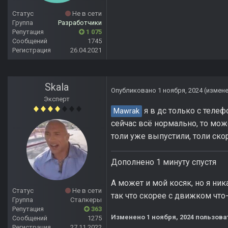
Статус
Не в сети
Группа
Разработчики
Репутация
1 075
Сообщений
1745
Регистрация
26.04.2021
Skala
Опубликовано
1 ноября, 2024
(измен
Эксперт
я в дс только с телеф
Mawrak
сейчас всё нормально, то мо
толи уже выпустили, толи скор
Дополнено 1 минуту спустя
А может и мой косяк, но я ник
Статус
Не в сети
так что скорее с движком что
Группа
Сталкеры
Репутация
363
Изменено
1 ноября, 2024
пользова
Сообщений
1275
Регистрация
27.11.2022