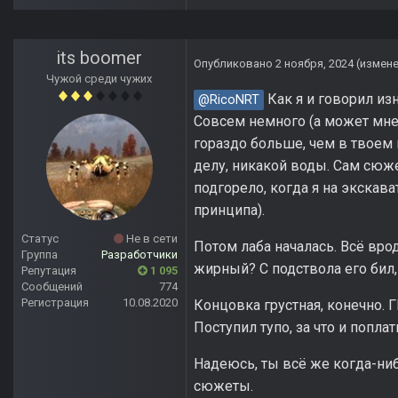
its boomer
Опубликовано
2 ноября, 2024
(измен
Чужой среди чужих
Как я и говорил изн
@RicoNRT
Совсем немного (а может мне 
гораздо больше, чем в твоем
делу, никакой воды. Сам сюже
подгорело, когда я на экскава
принципа).
Статус
Не в сети
Потом лаба началась. Всё вро
Группа
Разработчики
жирный? С подствола его бил, 
Репутация
1 095
Сообщений
774
Регистрация
10.08.2020
Концовка грустная, конечно. Г
Поступил тупо, за что и попла
Надеюсь, ты всё же когда-ни
сюжеты.