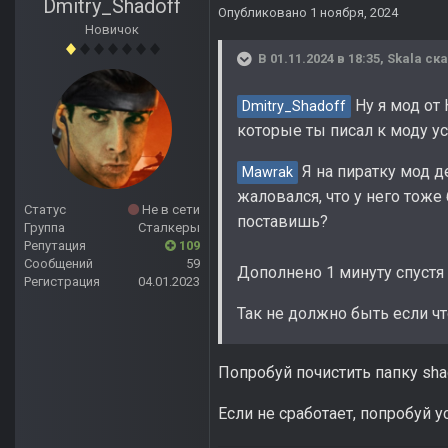
Dmitry_Shadoff
Опубликовано
1 ноября, 2024
Новичок
В 01.11.2024 в 18:35,
Skala
ска
Ну я мод от
Dmitry_Shadoff
которые ты писал к моду у
Я на пиратку мод д
Mawrak
жаловался, что у него тоже
Статус
Не в сети
поставишь?
Группа
Сталкеры
Репутация
109
Сообщений
59
Дополнено 1 минуту спустя
Регистрация
04.01.2023
Так не должно быть если чт
Попробуй почистить папку sha
Если не сработает, попробуй 