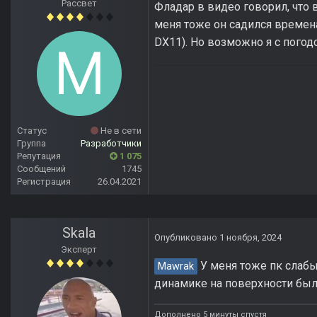
Рассвет
Фладар в видео говорил, что 
меня тоже он садился времена
DX11). Но возможно я с погод
Статус
Не в сети
Группа
Разработчики
Репутация
1 075
Сообщений
1745
Регистрация
26.04.2021
Skala
Опубликовано
1 ноября, 2024
Эксперт
У меня тоже пк слабый
Mawrak
динамике на поверхности были
Дополнено 5 минуты спустя