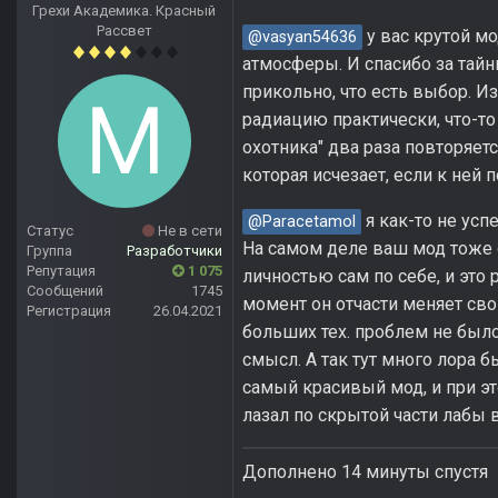
Грехи Академика. Красный
Рассвет
у вас крутой м
@vasyan54636
атмосферы. И спасибо за тайн
прикольно, что есть выбор. И
радиацию практически, что-то
охотника" два раза повторяет
которая исчезает, если к ней п
я как-то не усп
@Paracetamol
Статус
Не в сети
На самом деле ваш мод тоже 
Группа
Разработчики
Репутация
1 075
личностью сам по себе, и это 
Сообщений
1745
момент он отчасти меняет сво
Регистрация
26.04.2021
больших тех. проблем не было
смысл. А так тут много лора 
самый красивый мод, и при эт
лазал по скрытой части лабы в
Дополнено 14 минуты спустя