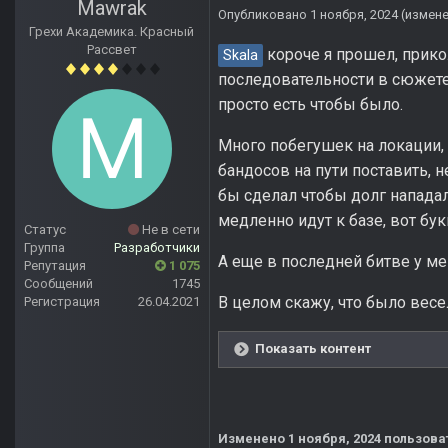
Mawrak
Опубликовано
1 ноября, 2024
(измен
Грехи Академика. Красный
Рассвет
короче я прошел, прико
Skala
последовательности в сюжете, 
просто есть чтобы было.
Много побегушек на локации, 
бандосов на пути поставить, н
бы сделал чтобы долг нападал
медленно идут к базе, вот бу
Статус
Не в сети
Группа
Разработчики
А еще в последней битве у ме
Репутация
1 075
Сообщений
1745
В целом скажу, что было весел
Регистрация
26.04.2021
Показать контент
Изменено
1 ноября, 2024
пользова