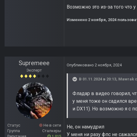
Возможно это из-за того что у 
Изменено
2 ноября, 2024
пользова
Supremeee
Опубликовано
2 ноября, 2024
Эксперт
В 01.11.2024 в 20:13,
Mawrak
с
Фладар в видео говорил, чт
у меня тоже он садился вр
и DX11). Но возможно я с п
Статус
Не в сети
Не, он намудрил
Группа
Сталкеры
У меня ни разу фпс не сажалс
Репутация
1 015