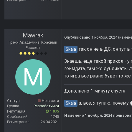
Mawrak
Опубликовано
1 ноября, 2024
(измен
Грехи Академика. Красный
Рассвет
так он не в ДС, он тут в
Skala
Знаешь, еще такой прикол - у 
геймдата, там же дубликаты эт
то игра все равно будет то же
Дополнено 1 минуту спустя
Статус
Не в сети
а, все, я туплю, почему
Skala
Группа
Разработчики
Репутация
1 075
Изменено
1 ноября, 2024
пользова
Сообщений
1745
Регистрация
26.04.2021