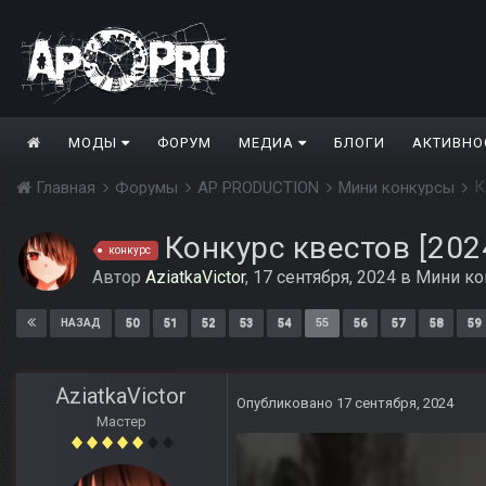
МОДЫ
ФОРУМ
МЕДИА
БЛОГИ
АКТИВНО
К
Главная
Форумы
AP PRODUCTION
Мини конкурсы
Конкурс квестов [202
конкурс
Автор
AziatkaVictor
,
17 сентября, 2024
в
Мини ко
50
51
52
53
54
55
56
57
58
59
НАЗАД
AziatkaVictor
Опубликовано
17 сентября, 2024
Мастер