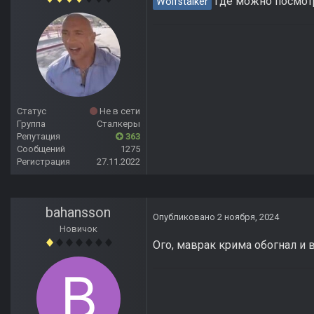
где можно посмотр
Wolfstalker
Статус
Не в сети
Группа
Сталкеры
Репутация
363
Сообщений
1275
Регистрация
27.11.2022
bahansson
Опубликовано
2 ноября, 2024
Новичок
Ого, маврак крима обогнал и в