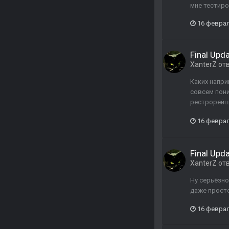
мне тестир
16 февра
Final Upd
XanterZ
от
Каких напри
совсем пони
рестрорейшн
16 февра
Final Upd
XanterZ
от
Ну серьёзно
даже просто
16 февра