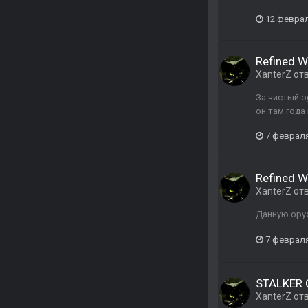
12 февра
Refined W
XanterZ
от
За чистый o
он там года
7 феврал
Refined W
XanterZ
от
Данную оруж
7 феврал
STALKER C
XanterZ
от