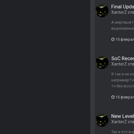
Final Upd
XanterZ
от
А мертвый г
вырезанным 
15 февра
SoC Rece
XanterZ
от
Я так и не 
например? И
тч без восс
15 февра
New Level
XanterZ
от
Так и что в 