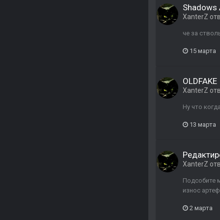
Shadows 
XanterZ
от
че за ствол
15 марта
OLDFAKE
XanterZ
от
Ну что когда
13 марта
Редактир
XanterZ
от
Подсобите м
износ артеф
2 марта