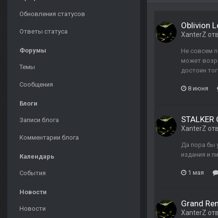
Обновления статусов
Oblivion 
Ответы статуса
XanterZ
от
Форумы
Не совсем п
может возра
Темы
достоин тог
Сообщения
8 июня
Блоги
STALKER C
Записи блога
XanterZ
от
Комментарии блога
Да пора бы 
издания и п
Календарь
1 мая
События
Новости
Grand Ren
Новости
XanterZ
от