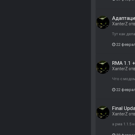
Адаптаци
XanterZ
от
Тут как дел
22 февра
RMA 1.1 +
XanterZ
от
Что с модом
22 февра
Final Upd
XanterZ
от
а рма 1.1.5