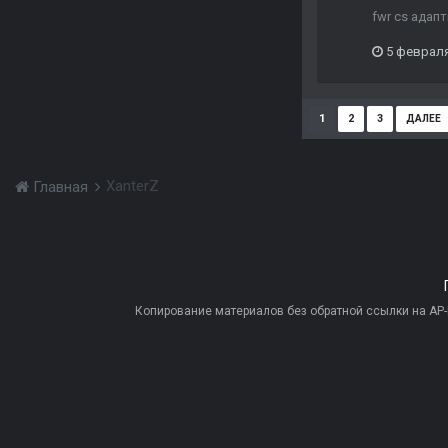
fwr cs адап
5 феврал
1
2
3
ДАЛЕЕ
XanterZ
Главная
Копирование материалов без обратной ссылки на AP-PR