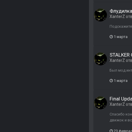
Флудилка,
XanterZ
от
Подскажите 
1 марта
STALKER C
XanterZ
от
Был мод инт
1 марта
Final Upd
XanterZ
от
Спасибо кон
движок и вс
23 февра