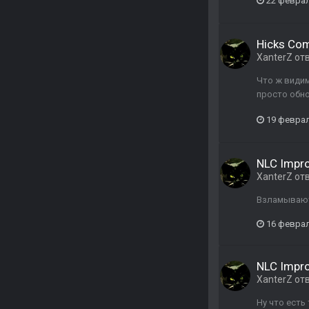
22 февра
Hicks Com
XanterZ
от
Что ж види
просто обно
19 февра
NLC Impr
XanterZ
от
Взламывают 
16 февра
NLC Impr
XanterZ
от
Ну что есть