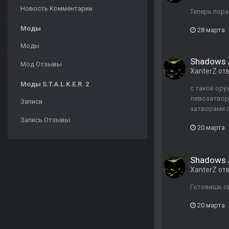
Новость Комментарии
Теперь пора
Моды
28 марта
Моды
Shadows 
Мод Отзывы
XanterZ
от
Моды S.T.A.L.K.E.R. 2
с такой ору
левозатворн
Записи
затворами с
Запись Отзывы
20 марта
Shadows 
XanterZ
от
Готовишь с
20 марта