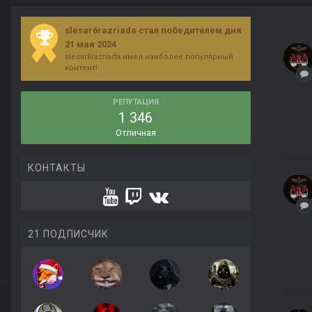
slesar6razriada стал победителем дня
21 мая 2024
slesar6razriada имел наиболее популярный
контент!
РЕПУТАЦИЯ
1 346
Отличная
КОНТАКТЫ
21 ПОДПИСЧИК