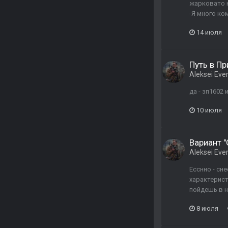
жарковато н
-Я много ко
14 июля
Путь в Пр
Aleksei Ever
да - зп1602 
10 июля
Вариант 
Aleksei Ever
Есснно - сн
характерист
пойдешь в н
8 июля