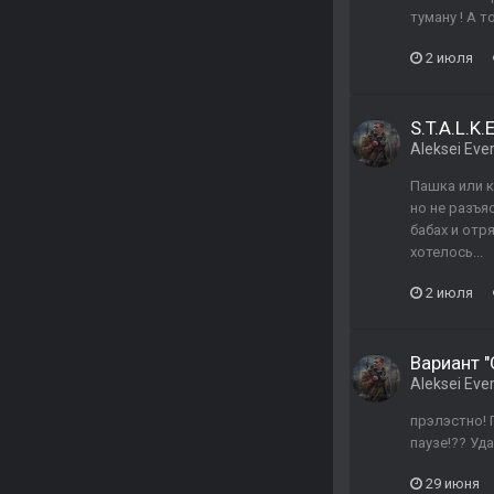
туману ! А 
2 июля
S.T.A.L.K.
Aleksei Ever
Пашка или к
но не разъя
бабах и отр
хотелось...
2 июля
Вариант 
Aleksei Ever
прэлэстно! 
паузе!?? Уд
29 июня