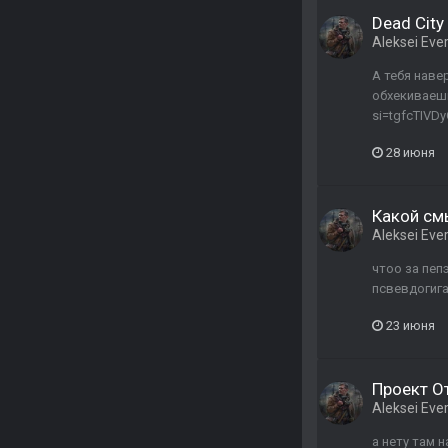
Dead City 
Aleksei Ever
А тебя наве
обхекиваешь 
si=tgfcTIVDy
28 июня
Какой см
Aleksei Ever
чтоо за пеп
псвевдогига
23 июня
Проект От
Aleksei Ever
а нету там 