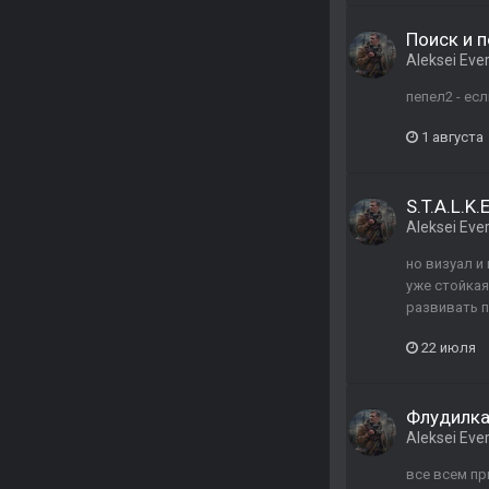
Поиск и 
Aleksei Ever
пепел2 - ес
1 августа
S.T.A.L.K.
Aleksei Ever
но визуал и
уже стойка
развивать п
22 июля
Флудилка,
Aleksei Ever
все всем пр