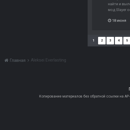
найти и выл
мод Slayer 
18 июня
1
2
3
4
5
Aleksei Everlasting
Главная
Копирование материалов без обратной ссылки на AP-PR