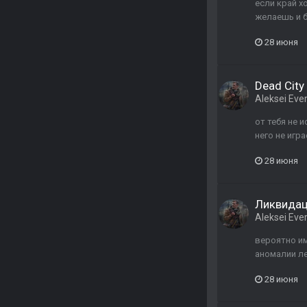
если край х
желаешь и б
28 июня
Dead City 
Aleksei Ever
от тебя не 
него не игр
28 июня
Ликвида
Aleksei Ever
вероятно им
аномалии ле
28 июня