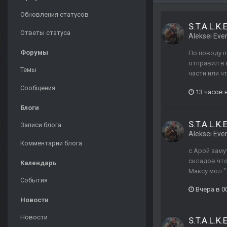
Обновления статусов
S.T.A.L.K
Ответы статуса
Aleksei Ever
Форумы
По поводу п
отправил в 
Темы
части или ч
Сообщения
13 часов 
Блоги
S.T.A.L.K
Записи блога
Aleksei Ever
Комментарии блога
c Арой заму
складов что
Календарь
Максу мол "
События
Вчера в 0
Новости
Новости
S.T.A.L.K