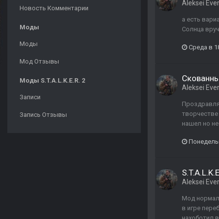
Aleksei Ever
Новость Комментарии
а есть вари
Моды
Солнца вру
Моды
Среда в 1
Мод Отзывы
Скованны
Моды S.T.A.L.K.E.R. 2
Aleksei Ever
Записи
Проздравляю
творчестве 
Запись Отзывы
нашел но не
Понедельн
S.T.A.L.K
Aleksei Ever
Мод нормаль
в игре пере
нахоботил в