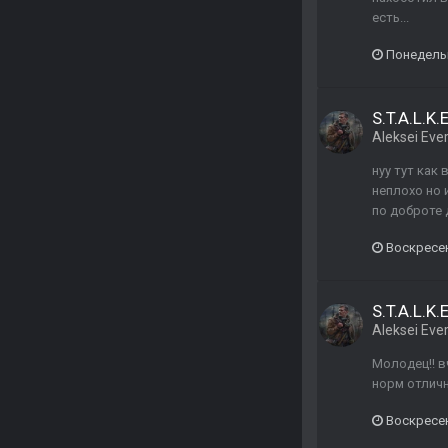
есть...
Понедельн
S.T.A.L.K
Aleksei Ever
нуу тут как 
неплохо но 
по доброте 
Воскресен
S.T.A.L.K
Aleksei Ever
Молодец!! в
норм отличн
Воскресен