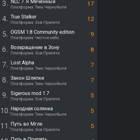
NLC 7. Я Меченный
3.
17
Платформа: Тень Чернобыля
True Stalker
4.
12
Платформа: Зов Припяти
OGSM 1.8 Community edition
5.
9
Платформа: Чистое небо
Возвращение в Зону
6.
8
Платформа: Зов Припяти
Lost Alpha
7.
7
Платформа: Тень Чернобыля
Закон Шляпки
8.
7
Платформа: Тень Чернобыля
Sigerous mod 1.7
9.
5
Платформа: Зов Припяти
Народная солянка
10.
5
Платформа: Тень Чернобыля
Путь во Мгле
11.
5
Платформа: Зов Припяти
Путь в Припять