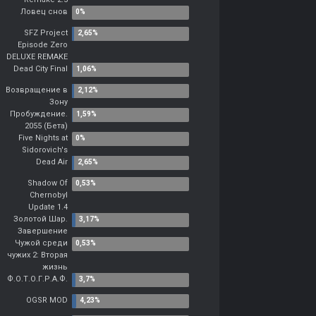
Ловец снов
SFZ Project
Episode Zero
DELUXE REMAKE
Dead City Final
Возвращение в
Зону
Пробуждение.
2055 (Бета)
Five Nights at
Sidorovich's
Dead Air
Shadow Of
Chernobyl
Update 1.4
Золотой Шар.
Завершение
Чужой среди
чужих 2: Вторая
жизнь
Ф.О.Т.О.Г.Р.А.Ф.
OGSR MOD