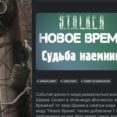
новый сюжет
транспорт
сюжет за наемников
События данного мода развернуться всег
Шрама. Сюжет в этом моде абсолютно л
Времени" от лица Шрама в сжатом виде.
моду "Новое Время", также добавлена 1 
действиями на ней. Мод имеет смену вре