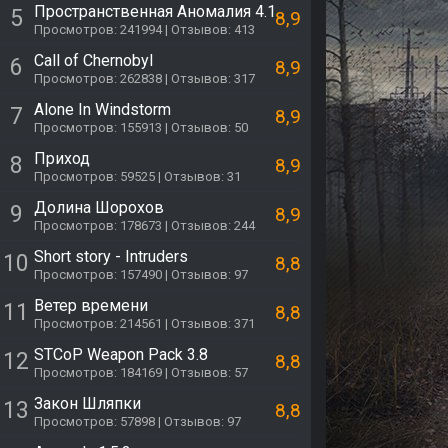
Пространственная Аномалия 4.1
5
8,9
Просмотров: 241994 | Отзывов: 413
Call of Chernobyl
6
8,9
Просмотров: 262838 | Отзывов: 317
Alone In Windstorm
7
8,9
Просмотров: 155913 | Отзывов: 50
Приход
8
8,9
Просмотров: 59525 | Отзывов: 31
Долина Шорохов
9
8,9
Просмотров: 178673 | Отзывов: 244
Short story - Intruders
10
8,8
Просмотров: 157490 | Отзывов: 97
Ветер времени
11
8,8
Просмотров: 214561 | Отзывов: 371
STCoP Weapon Pack 3.8
12
8,8
Просмотров: 184169 | Отзывов: 57
Закон Шляпки
13
8,8
Просмотров: 57898 | Отзывов: 97