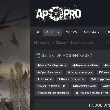
МОДЫ
ФОРУМ
МЕДИА
Б
Нов
Главная
Моды
Тень Чернобыля
ДЕТЕКТОР МОДИФИКАЦИЙ
Моды Тень Чернобыля
Моды Чистое Небо
Мо
Оружейные моды
Билдовские моды
Сложны
Новичкам
Лучшие по оценкам
Выбор редак
Моды из топов AP PRO
Standalone моды
Для
Проверенные временем
Лучшие за последний год
НОВОЕ ВР