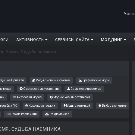
Уже з
ЛОГИ
АКТИВНОСТЬ
СЕРВИСЫ САЙТА
МОДДИНГ
ое Время. Судьба наемника
ды Зов Припяти
Моды с новым сюжетом
Графические моды
е моды
С авторскими уровнями
Самые скачиваемые
ции
Антологии модов
Моды с новым сеттингом
 слабых ПК
Короткометражки
Моды с озвучкой
Выбор экспертов
Прочие коллекции
Рандомайзер
ЕМЯ. СУДЬБА НАЕМНИКА