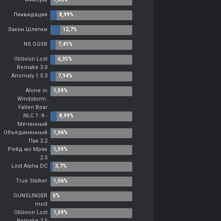
Ликвидация
Закон Шляпки
NS OGSR
Oblivion Lost
Remake 3.0
Anomaly 1.5.3
Alone in
Windstorm:
Fallen Bear
NLC 7. Я -
Меченный
Объединенный
Пак 2.2
Рейд мо Мрак
2.5
Lost Alpha DC
True Stalker
GUNSLINGER
mod
Oblivion Lost
Remake 2.5