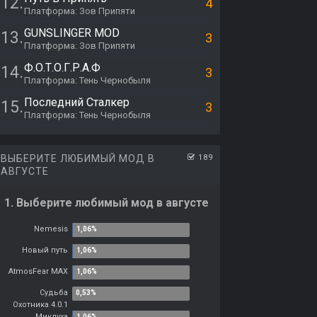
12.
4
Платформа: Зов Припяти
GUNSLINGER MOD
13.
3
Платформа: Зов Припяти
Ф.О.Т.О.Г.Р.А.Ф
14.
3
Платформа: Тень Чернобыля
Последний Сталкер
15.
3
Платформа: Тень Чернобыля
ВЫБЕРИТЕ ЛЮБИМЫЙ МОД В
189
АВГУСТЕ
1. Выберите любимый мод в августе
Nemesis
Новый путь
AtmosFear MAX
Судьба
Охотника 4.0.1
Миклуха