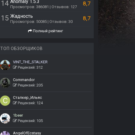
Anomaly 1.5.3
14
8,7
Просмотров: 386081 | Отзывов: 127
Жадность
15
8,7
Просмотров: 50085 | Отзывов: 30
Полный рейтинг
ТОП ОБЗОРЩИКОВ
VINT_THE_STALKER
Рецензий: 312
Commandor
Рецензий: 205
Сталкер_Ильяс
Рецензий: 124
1beer
Рецензий: 105
AngelOfEcstasy