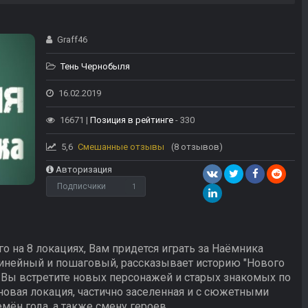
Graff46
Тень Чернобыля
16.02.2019
16671 |
Позиция в рейтинге
- 330
5,6
Смешанные отзывы
(8 отзывов)
Авторизация
Подписчики
1
о на 8 локациях, Вам придется играть за Наёмника
инейный и пошаговый, рассказывает историю "Нового
 Вы встретите новых персонажей и старых знакомых по
новая локация, частично заселенная и с сюжетными
мён года, а также смену героев.