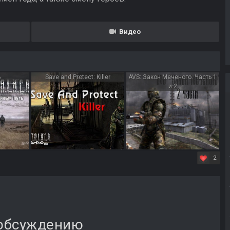
Видео
ь
Save and Protect: Killer
AVS: Закон Меченого. Часть 1
и 2
2
 обсуждению