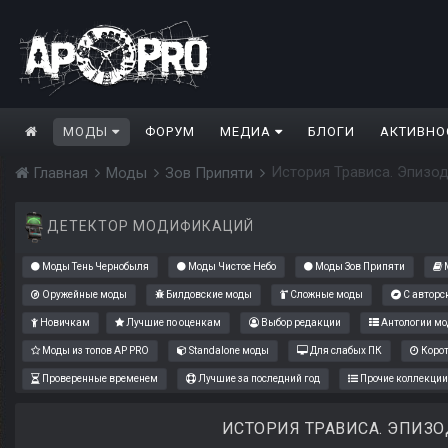
МОДЫ
ФОРУМ
МЕДИА
БЛОГИ
АКТИВНО
История Трависа. Эпизод
Главная
Моды
Зов Припяти
ДЕТЕКТОР МОДИФИКАЦИЙ
Моды Тень Чернобыля
Моды Чистое Небо
Моды Зов Припяти
М
Оружейные моды
Билдовские моды
Сложные моды
С авторс
Новичкам
Лучшие по оценкам
Выбор редакции
Антологии мо
Моды из топов AP PRO
Standalone моды
Для слабых ПК
Коро
Проверенные временем
Лучшие за последний год
Прочие коллекции
ИСТОРИЯ ТРАВИСА. ЭПИЗОД