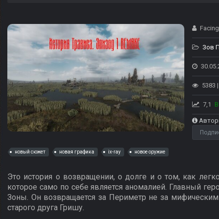
Facing
Зов 
30.05.
5383 
7,1
В
Автор
Подпи
новый сюжет
новая графика
ix-ray
новое оружие
Это история о возвращении, о долге и о том, как легк
которое само по себе является аномалией. Главный геро
Зоны. Он возвращается за Периметр не за мифическим
старого друга Гришу.