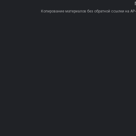
Копирование материалов без обратной ссылки на AP-PR