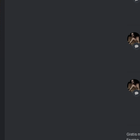
Gistis
п
Engine