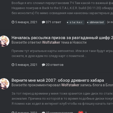
Вообще я его сломал переустановив ТЧ Там какой-то важный фа
Недавно поиграв в Back to the S.T.A.L.K.E.R. build (30.11.20) обн
без монолита) По мимо освещения нам нанесены характерные д
5 января, 2021
371 ответ
(и е
s.t.a.l.k.e.r.
oblivion lost
Началась рассылка призов за разгаданный шифр 2.
Bowsette
ответил
Wolfstalker
тема в
Новости
Причем тут игральные карты непонятно. Или все таки будут игры 
сюжете, в духе идем по следу карт с пометкой...
5 января, 2021
20 ответов
Верните мне мой 2007: обзор древнего хабара
Bowsette
прокомментировал
Wolfstalker
запись блога в
Бло
За тот период времени у меня тоже хранится один диск по сталк
аномалия. Причина по которой в то время подобные диски поку
Я помню как ходил в интернет клуб чтобы на флэшку качать патч
5 января, 2021
12 комментариев
1