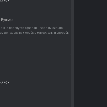
щё 6 )
г Вульфа
 можно проснутся оффлайн, вряд ли сильно
ет смысл хранить + особые материалы и способы
щё 6 )