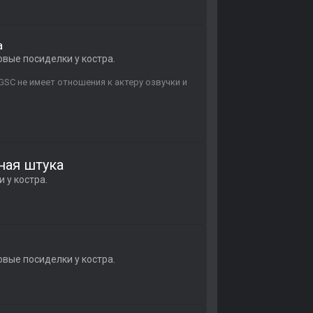
а
вые посиделки у костра.
SC не имеет отношения к актеру озвучки и
ьная штука
 у костра.
вые посиделки у костра.