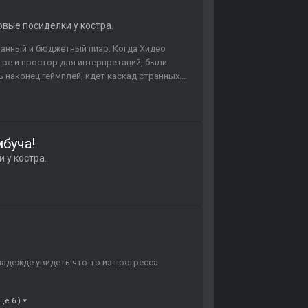
вые посиделки у костра.
ранный и бюджетный пиар. Когда Хидео
гре и простор для интерпретаций, были
наконец геймплей, идет каскад странных...
мбуча!
 у костра.
надежде увидеть что-то из прогресса
щё 6 )