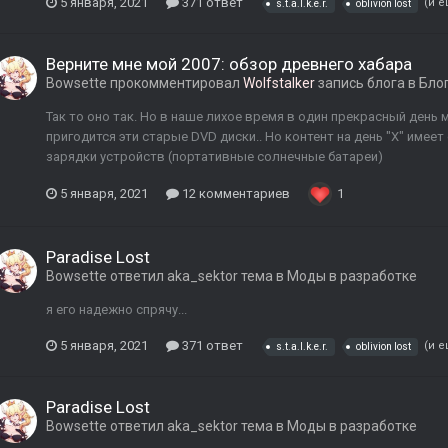
5 января, 2021
371 ответ
(и е
s.t.a.l.k.e.r.
oblivion lost
Верните мне мой 2007: обзор древнего хабара
Bowsette
прокомментировал
Wolfstalker
запись блога в
Бло
Так то оно так. Но в наше лихое время в один прекрасный день
пригодится эти старые DVD диски.. Но контент на день "X" име
зарядки устройств (портативные солнечные батареи)
5 января, 2021
12 комментариев
1
Paradise Lost
Bowsette
ответил
aka_sektor
тема в
Моды в разработке
я его надежно спрячу...
5 января, 2021
371 ответ
(и е
s.t.a.l.k.e.r.
oblivion lost
Paradise Lost
Bowsette
ответил
aka_sektor
тема в
Моды в разработке