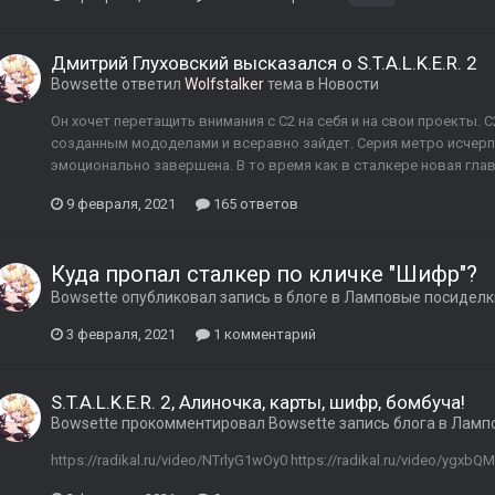
Дмитрий Глуховский высказался о S.T.A.L.K.E.R. 2
Bowsette
ответил
Wolfstalker
тема в
Новости
Он хочет перетащить внимания с С2 на себя и на свои проекты
созданным мододелами и всеравно зайдет. Серия метро исчерпа
эмоционально завершена. В то время как в сталкере новая глав
9 февраля, 2021
165 ответов
Куда пропал сталкер по кличке "Шифр"?
Bowsette
опубликовал запись в блоге в
Ламповые посиделки
3 февраля, 2021
1 комментарий
S.T.A.L.K.E.R. 2, Алиночка, карты, шифр, бомбуча!
Bowsette
прокомментировал
Bowsette
запись блога в
Лампо
https://radikal.ru/video/NTrlyG1wOy0 https://radikal.ru/video/ygxbQ