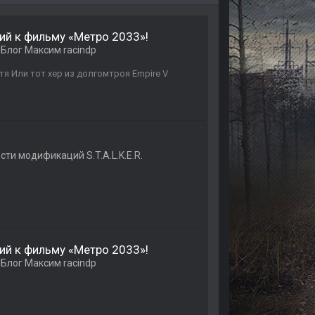
ий к фильму «Метро 2033»!
в
Блог Максим raсindp
я Или тот хер из долгомтроя Empire V
сти модификаций S.T.A.L.K.E.R.
ий к фильму «Метро 2033»!
в
Блог Максим raсindp