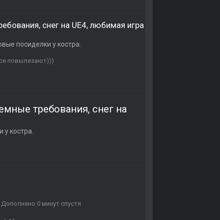
 требования, снег на UE4, любимая игра
вые посиделки у костра.
все повылезают)))
Системные требования, снег на
 у костра.
 Дополнено 0 минут спустя