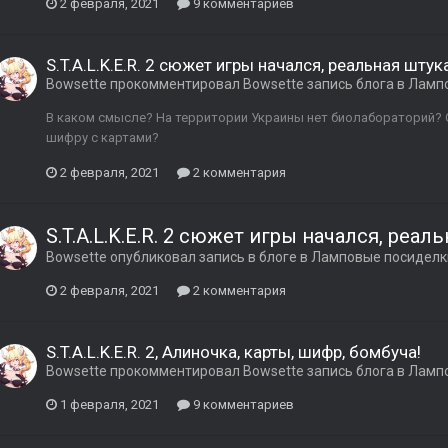
2 февраля, 2021
9 комментариев
S.T.A.L.K.E.R. 2 сюжет игры начался, реальная штук
Bowsette
прокомментировал
Bowsette
запись блога в
Лампо
В каком смысле? На территории Украины нет биолабораторий? G
шифру с картами?
2 февраля, 2021
2 комментария
S.T.A.L.K.E.R. 2 сюжет игры начался, реал
Bowsette
опубликовал запись в блоге в
Ламповые посиделки
2 февраля, 2021
2 комментария
S.T.A.L.K.E.R. 2, Алиночка, карты, шифр, бомбуча!
Bowsette
прокомментировал
Bowsette
запись блога в
Лампо
1 февраля, 2021
9 комментариев