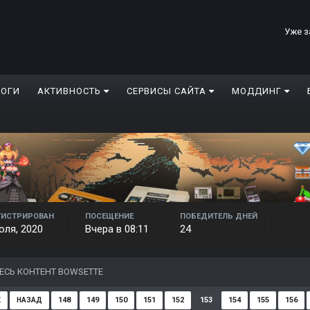
Уже з
ЛОГИ
АКТИВНОСТЬ
СЕРВИСЫ САЙТА
МОДДИНГ
ГИСТРИРОВАН
ПОСЕЩЕНИЕ
ПОБЕДИТЕЛЬ ДНЕЙ
юля, 2020
Вчера в 08:11
24
ЕСЬ КОНТЕНТ BOWSETTE
148
149
150
151
152
153
154
155
156
НАЗАД