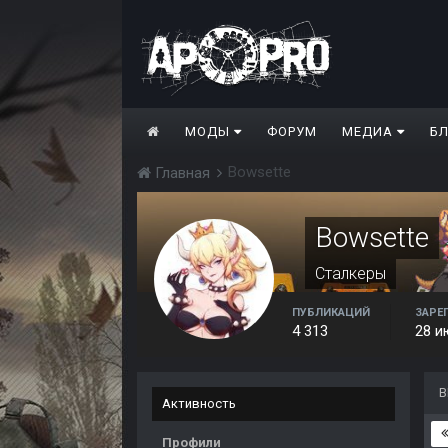
МОДЫ
ФОРУМ
МЕДИА
Б
Bowsette
Главная
Bowsette
Сталкеры
ПУБЛИКАЦИЙ
ЗАРЕ
4 313
28 и
В
Активность
Профили