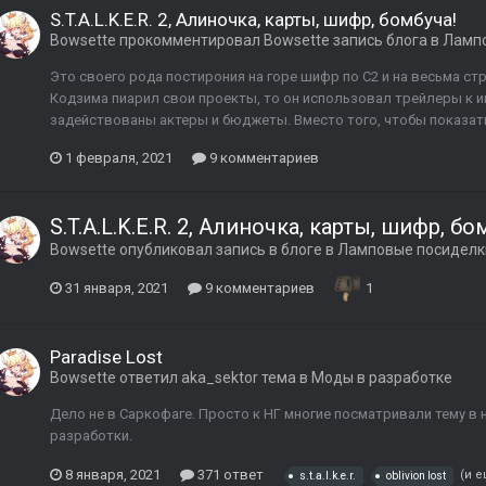
S.T.A.L.K.E.R. 2, Алиночка, карты, шифр, бомбуча!
Bowsette
прокомментировал
Bowsette
запись блога в
Лампо
Это своего рода постирония на горе шифр по C2 и на весьма ст
Кодзима пиарил свои проекты, то он использовал трейлеры к и
задействованы актеры и бюджеты. Вместо того, чтобы показать 
1 февраля, 2021
9 комментариев
S.T.A.L.K.E.R. 2, Алиночка, карты, шифр, бо
Bowsette
опубликовал запись в блоге в
Ламповые посиделки
31 января, 2021
9 комментариев
1
Paradise Lost
Bowsette
ответил
aka_sektor
тема в
Моды в разработке
Дело не в Саркофаге. Просто к НГ многие посматривали тему в 
разработки.
8 января, 2021
371 ответ
(и е
s.t.a.l.k.e.r.
oblivion lost