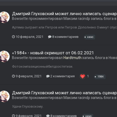
Дмитрий Глуховский может лично написать сценар
Bowsette
прокомментировал
Максим raсindp
запись блога 
Артема сыграет или Петров или Петров Дополнено 0 минут спуст
10 февраля, 2021
8 комментариев
кино
«1984» - новый скриншот от 06.02.2021
Bowsette
прокомментировал
Hardtmuth
запись блога в
Ново
Фотокомпазиционныйбилдоэстетизи.
9 февраля, 2021
2 комментария
1
1984
Дмитрий Глуховский может лично написать сценар
Bowsette
прокомментировал
Максим raсindp
запись блога 
Удачи Глуховскому.
9 февраля, 2021
8 комментариев
кино