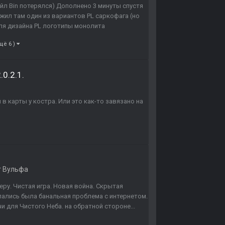
йл Bin потерялся) Дополнено 3 минуты спустя
аружил там один из вариантов PL саркофага (но
ля дизайна PL логотипы монолита
щё 6 )
0.2.1.
в карты у костра. Или это как-то завязано на
г Вульфа
еру. Чистая игра. Новая война. Скрытая
пались была банальная проблема с интернетом.
и для Чистого Неба. на обратной стороне...