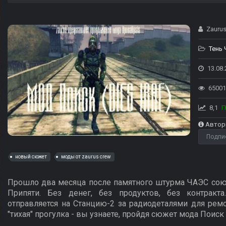
Zauru
Тень
13.08.
65001
8,1
П
Автор
Подпи
новый сюжет
моды от zaurus crew
Прошло два месяца после памятного штурма ЧАЭС союз
Припяти. Без денег, без продуктов, без контракт
отправляется на Станцию-2 за радиодеталями для ремо
"тихая" прогулка - вы узнаете, пройдя сюжет мода Поиск 