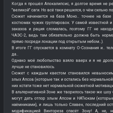
Когда я прошёл Апокалипсис, я долгое время не ре
"великой" саги. Но всё таки решился, о чём сильно по
Сюжет начинается на база Моно... точнее на базе
костюмах чужих группировок. У самой известной и
заказов и рация сломалась, поэтому ГГ не наход
ЧАЭС-2, ведь там обязательно должна быть норма
прямо посреди локации под открытым небом...).
В итоге ГГ спускается в комнату О-Сознания и... те
да...
Однако моё любопыство взяло вверх и я не дропну
лучше не становилось.
Сюжет с каждым квестом становился невыноси
злых Апсов (которые так и остались без нормальной
них кстати тоже нет нормальной сюжетной мотиваци
В альтернативной Зоне же творилось такое-же шоу 
могут дать отпор злым Апсом и НАТюкам (которы
наёмниками), и лишь только Славен, последний ос
модификацией Винтореза спасёт Зону! А, не, н