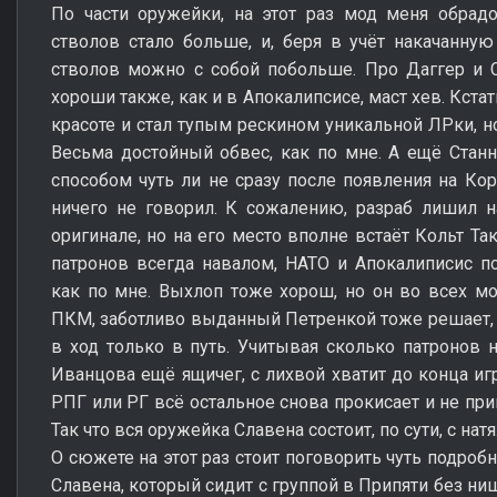
По части оружейки, на этот раз мод меня обрадов
стволов стало больше, и, беря в учёт накачанную
стволов можно с собой побольше. Про Даггер и С
хороши также, как и в Апокалипсисе, маст хев. Кстати
красоте и стал тупым рескином уникальной ЛРки, но
Весьма достойный обвес, как по мне. А ещё Стан
способом чуть ли не сразу после появления на Кор
ничего не говорил. К сожалению, разраб лишил 
оригинале, но на его место вполне встаёт Кольт Та
патронов всегда навалом, НАТО и Апокалиписис п
как по мне. Выхлоп тоже хорош, но он во всех мод
ПКМ, заботливо выданный Петренкой тоже решает, к
в ход только в путь. Учитывая сколько патронов 
Иванцова ещё ящичег, с лихвой хватит до конца иг
РПГ или РГ всё остальное снова прокисает и не приг
Так что вся оружейка Славена состоит, по сути, с нат
О сюжете на этот раз стоит поговорить чуть подробн
Славена, который сидит с группой в Припяти без ни