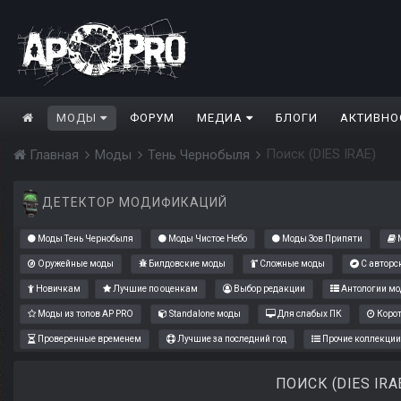
МОДЫ
ФОРУМ
МЕДИА
БЛОГИ
АКТИВНО
Поиск (DIES IRAE)
Главная
Моды
Тень Чернобыля
ДЕТЕКТОР МОДИФИКАЦИЙ
Моды Тень Чернобыля
Моды Чистое Небо
Моды Зов Припяти
М
Оружейные моды
Билдовские моды
Сложные моды
С авторс
Новичкам
Лучшие по оценкам
Выбор редакции
Антологии мо
Моды из топов AP PRO
Standalone моды
Для слабых ПК
Коро
Проверенные временем
Лучшие за последний год
Прочие коллекции
ПОИСК (DIES IRA