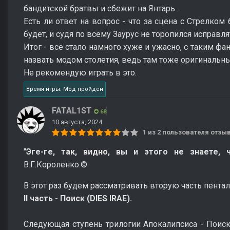
бандитской братвы и сбежит на Янтарь...
Есть ли ответ на вопрос - что за сцена с Стрелком
будет, и судя по всему Заурус не торопился исправл
Итог - всё стало намного хуже и ужасно, с таким фа
назвать модом столетия, ведь там тоже оригинальны
Не рекомендую играть в это.
Время игры: Мод пройден
FATAL1ST
68
10 августа, 2024
1 из 2 пользователя отз
"
Эге-ге, так, видно, вы и этого не знаете, 
В.Г.Короленко.©
В этот раз будем рассматривать вторую часть пентало
II часть - Поиск (DIES IRAE).
Следующая ступень трилогии Апокалипсиса - Поиск 