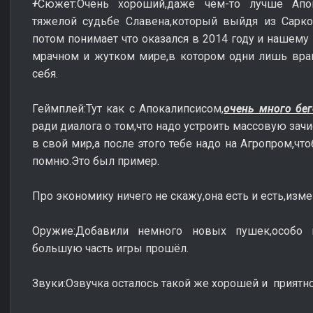
+
Сюжет:Очень хороший,даже чем-то лучше Апо
тяжелой судьбе Славена,который выйдя из Сарко
потом понимает что оказался в 2014 году и нашему
мрачном и жутком мире,в котором одни лишь враг
себя.
Геймплей:Тут как с Апокалипсисом,
очень много бег
ради диалога о том,что надо устроить массовую зач
в свой мир,а после этого тебе надо на Агропром,что
помню.Это был пример.
Про экономику ничего не скажу,она есть и есть,изм
Оружие:Добавили немного новых пушек,особо 
большую часть игры прошёл.
Звуки:Озвучка осталось такой же хорошей и приятно