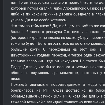
нет. То ли Заурус сам всё это в первой части не де
который потом свалил, либо Апокалипсис базировал
либо хз по какой причине двойка обеднела в плане
узнаем. Да и не особо хотелось...
Что там по геймлпею? Да, в общем-то, всё то же са
больше бешеного респауна Охотников за головам
(которое нихрена не альянс по сюжету), группиров
тоже не будет. Беготня осталась, но её стало меньше
большие круги. С переходами на этот раз, в 
двусторонний годный переход, а также один секрет
главное запомнить где он находится. Но также б
Радар-Долина, что было весьма и весьма некстати
обошлось: случилось пара моментов, с которых у м
ниже.
Пожалуй, значимым нововведением в моде стал
боеприпасов на РПГ будет достаточно, но бли
обзаведёшься базукой (или РГ-6 хотя бы для БТР
тяжёлой техникой с завидной точностью исполнения