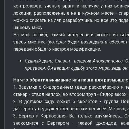
контролеров, ученые враги и наличие у них воинс
локации, расположенные не в нужном месте - сперв
можно списать на ляп разработчика, но все это под
нашему миру.
На мой взгляд, самый интересный сюжет из всей
здесь мистика (
которая будет возведена в абсолют
передачи общего настроя модификации.
Судный день. Славен - всадник Апокалипсиса. О
призвали. Он вершит судьбу этого мира, ведь он
На что обратил внимание или пища для размышле
1. Задумка с Сидоровичем (деда расколбасило и те
станер - ствол неплох, во втором труп - Сидор засох.
2. В детском саду лежит 5 скелетов - группа По
даггеров у недружественных нам неписей. Мелочь, а
3. Бергер и Корпорация. Вы только вдумайтесь... С
знакомится с Бергером - главой джондов, нач