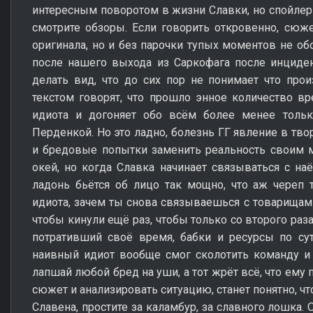
интересным поворотом в жизни Славки, но спойлерит
смотрите обзоры. Если говорить откровенно, сюж
оригинала, но и без парочки тупых моментов не об
после нашего выхода из Саркофага после инциден
делать вид, что до сих пор не понимает что пр
текстом говорят, что прошло энное количество в
идиота и догоняет обо всём более менее тольк
Перденкой. Но это ладно, болезнь ГГ явление в тво
и бредовые попытки заменить реальность своим 
окей, но когда Славка начинает связываться с наё
ладонь бьётся об лицо так мощно, что аж череп тр
идиота, зачем ты снова связываешься с товарищами
чтобы кинули ещё раз, чтобы только со второго раз
потративший своё время, бабки и ресурсы по сути
наивный идиот вообще смог сколотить команду и 
лапшай любой бред на уши, а тот жрёт всё, что ему 
сюжет и анализировать ситуацию, станет понятно, ч
Славена, простите за каламбур, за славного лошка. 