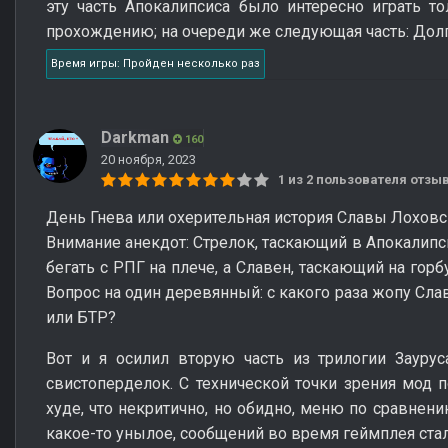
эту часть Апокалипсиса было интересно играть т
прохождению; на очереди же следующая часть: Дол
Время игры: Пройден несколько раз
Darkman
160
20 ноября, 2023
1 из 2 пользователя отз
День Гнева или охерительная история Славы Лоховс
Внимание анекдот: Стрелок, таскающий в Апокалипси
бегать с РПГ на плече, а Славен, таскающий на гор
Вопрос на один деревянный: с какого раза жопу Сла
или БТР?
Вот и я осилил вторую часть из трилогии Заурус
свистоперделок. С технической точки зрения мод п
худе, что некритично, но обидно, меню по сравнен
какое-то унылое, сообщений во время геймплея ста