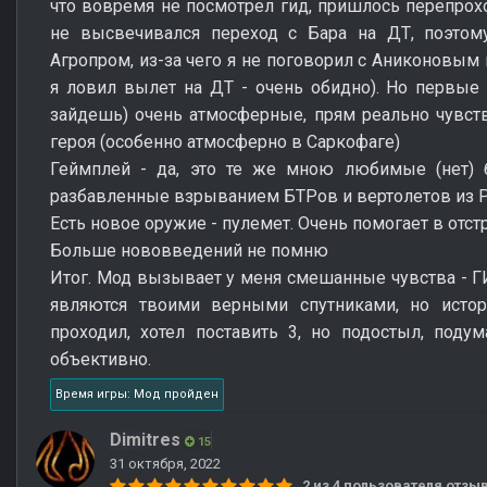
что вовремя не посмотрел гид, пришлось перепрохо
не высвечивался переход с Бара на ДТ, поэтому
Агропром, из-за чего я не поговорил с Аниконовым
я ловил вылет на ДТ - очень обидно). Но первые 
зайдешь) очень атмосферные, прям реально чувс
героя (особенно атмосферно в Саркофаге)
Геймплей - да, это те же мною любимые (нет) б
разбавленные взрыванием БТРов и вертолетов из Р
Есть новое оружие - пулемет. Очень помогает в отс
Больше нововведений не помню
Итог. Мод вызывает у меня смешанные чувства - Г
являются твоими верными спутниками, но истори
проходил, хотел поставить 3, но подостыл, поду
объективно.
Время игры: Мод пройден
Dimitres
15
31 октября, 2022
2 из 4 пользователя отз