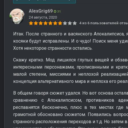
AlexGrig69
31
24 августа, 2020
4 из 6 пользователей от
Итак. После странного и васянского Апокалипсиса, 
косяки будут исправлены. И о чудо! Поиск меня уд
Хотя некоторое странности остались.
Скажу кратко. Мод лишился глупых вещей и обзав
интересными персонажами, прописанными и кратк
малой степени, миссиями и неплохой реализацие
концепция альтернативного мира и неплоха его реал
В общем говоря сюжет удался. Но вот основа осталас
сравнению с Апокалипсисом, противников адек
респавнятся бесконечно, плюс в тех местах где 
грамотной обосновано сюжетом. Появились вопрос
странного расположения переходов и т.д. Но затем 