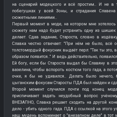
на сценарий модецкого и всё простим... И не в
побегушках у всей Зоны, и страдания Славена
сюжетными линиями...
Первый момент в моде, на котором мне хотелось 
сюжету нам надо будет устранить одну из шишек 
делает. Сдав задание, Староста, словно в издёв
Славка честно отвечает: "При нём не было, всё 
толстомордый фокусник выдаёт перл: "Так ты это, в
образом появится..." И ведь действительно, появился,
Ей богу, если бы Староста выдал бы Славяну в э
вазелина, чтобы вспороть костюм того гада, а пот
очке, я бы не удивился... Делать было нечего,
цыганским фокусам Старосты ПДА был найден и сд
Второй момент случился почти под конец мод
приспичивает задать неудобный вопрос учёному,
ВНЕЗАПНО, Славка решает сходить на другой кон
дело - убить одного гада. ПДА с ссылкой на этого 
наш мудень вспоминает о "внезапном деле" в тот м