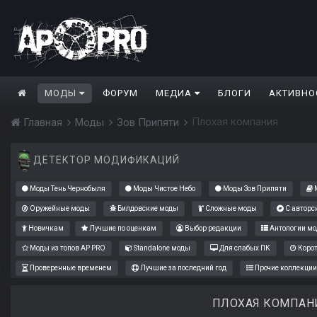
МОДЫ
ФОРУМ
МЕДИА
БЛОГИ
АКТИВНО
Плохая компания
Главная
Моды
Зов Припяти
ДЕТЕКТОР МОДИФИКАЦИЙ
Моды Тень Чернобыля
Моды Чистое Небо
Моды Зов Припяти
М
Оружейные моды
Билдовские моды
Сложные моды
С авторс
Новичкам
Лучшие по оценкам
Выбор редакции
Антологии мо
Моды из топов AP PRO
Standalone моды
Для слабых ПК
Коро
Проверенные временем
Лучшие за последний год
Прочие коллекции
ПЛОХАЯ КОМПАН