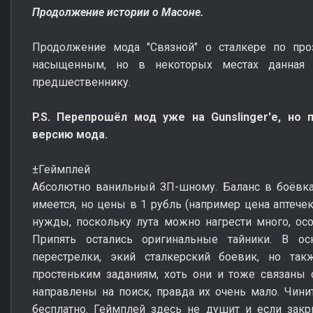
Продолжение истории о Масоне.
Продолжение мода "Связной" о сталкере по пр
насыщенным, но в некоторых местах данная р
предшественнику.
P.S. Перепрошёл мод уже на Gunslinger'e, но
версию мода.
±Геймплей
Абсолютно ванильный ЗП-шному. Баланс в боёвка
имеется, но цены в 1 рубль (например цена аптече
нужды, поскольку лута можно нагрести много, осо
Припять остались оригинальные тайники. В о
перестрелки, экий сталкерский боевик, но та
простеньким заданиям, хоть они и тоже связаны 
направлены на поиск, правда их очень мало. Чинит
бесплатно. Геймплей здесь не душит и если закры