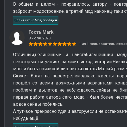
В общем и целом - понравилось, автору - повто
забросит модостроение, а третий мод наконец-таки
Время игры: Мод пройден
Гость Mark
8 июля, 2020
1 из 1 пользователь отз
Отличный,нелинейный и наистабильнейший мод
некоторых ситуациях зависит исход истории.Никак
могли быть причиной лишних вылетов.Малый размер
Сюжет богат на перестрелки,однако квесты поро
прошёл со всеми возможными вариантами концов
проблем и вылетов не наблюдалось,сейвы не били
первая работа автора сего мода - был более нест
вовсе сейвы побились.
А тут-всё прекрасно.Удачи автору,если не остановит
нибудь ещё.