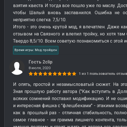
взятия квеста. И тогда все пошло уже по маслу. Дос
чтобы Шалый вновь заспавнился. Ошибка не ос
неприятно слегка. 7,5/10.
Итого - это очень крутой мод, я впечатлен. Даже ка
отзывом на Связного и влепил тройку, но хотя там 
Твердо 8,5/10. Всем советую познакомиться с этой и
Время игры: Мод пройден
Гость 2clip
8 июля, 2020
1 из 1 пользователь отз
И опять, простой и незамысловатый сюжет. На эт
Зная прошлую работу автора ("Как вступить в Долг
всяких сомнений поставил модификацию. И не оши
и интересная фишка с "флешбеками" - этакими возв
как в прошлый раз - отличная стабильность, полно
самое главное - ни грамма лишнего контента, тол
именно поэтому и стоит ждать от автора его следу