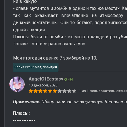
ни в какую
- спавн мутантов и зомби в одних и тех же местах. К
так как оказывает впечатление на атмосферу 
динамично-статичны. Они то бегают, передвигаются,
одной локации.
Плюсы были от зомби - их можно каждый раз убиват
логике - это всё равно очень тупо.
Моя итоговая оценка 7 зомбарей из 10.
Время игры: Мод пройден
AngelOfEcstasy
416
10 декабря, 2023
1 из 1 пользователь отз
Примечание:
Обзор написан на актуальную Remaster 
Плюсы:
-------------