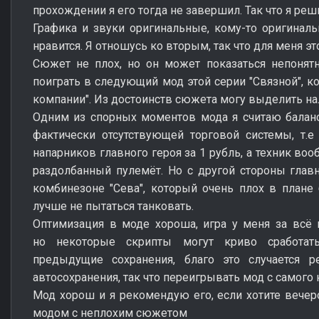
прохождении я его тогда не завершил. Так что я ре
Графика и звуки оригинальные, кому-то оригинальн
нравится. Я отношусь ко вторым, так что для меня эт
Сюжет не плох, но он может показаться непонят
поиграть в следующий мод этой серии "Связной", к
компании". Из достоинств сюжета могу выделить на
Одним из спорных моментов мода я считаю баланс
фактически отсутствующей торговой системы, т.
напарников главного героя за 1 рубль, а техник воо
раздолбанный пулемёт. Но с другой стороны глав
комбинезоне "Сева", который очень плох в плане
лучше не пытаться танковать.
Оптимизация в моде хороша, игра у меня за всё
но некоторые скрипты могут криво сработать
предыдущие сохранения, благо это случается р
автосохранения, так что переигрывать мод с самого 
Мод хорош и я рекомендую его, если хотите вече
модом с неплохим сюжетом