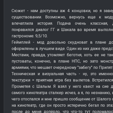
Сюжет - нам доступны аж 4 концовки, но я заве
существовании. Возможно, вернусь еще к мод
впечатлила история. Подача очень классная,
понравился диалог ГГ и Шакала во время выполне
гастрономе. 9,5/10.
Геймплей - мод довольно скудноват в плане до
оформлены в лучшем виде. Один из них даже предст
Местами, правда, утомляет беготня, хоть ее не та
пустоваты, конечно, в плане НПС, но зато монс
армиями, что мешает очередному "забегу" по Припяти
Техническая и визуальная часть - ну, это имен
текстурки = приятная игра без вылетов. Встретилс
Прометея с Шалым. Я взял у него квест на сие д
самого кинотеатра сталкер исчез, а я, по незнанию,
чего отоспался и мне пришло сообщение от Шалого 
на кинотеатр, где он просто истерично бегал по эт
после до меня допёрло, что что-то тут поломало