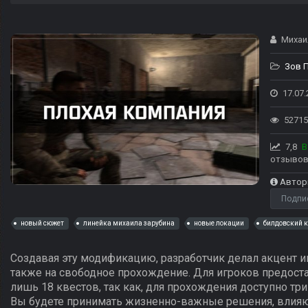
Михаил
Зов 
17.07.
52715
7,8
В
отзывов
Автор
Подпи
новый сюжет
линейка михаила зарубина
новые локации
билдовский к
Создавая эту модификацию, разработчик делал акцент и
также на свободное прохождение. Для игроков предоста
лишь 18 квестов, так как, для прохождения доступно тр
Вы будете принимать жизненно-важные решения, влияю