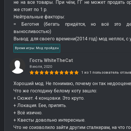
не на все товары. При чём, ГГ не может продать о
же стоят по 1 р.
Нейтральные факторы:
= Беготня (бегать придётся, но всё это де
выносливостью)
Вывод: для своего времени(2014 год) мод неплох, с у
Время игры: Мод пройден
Гость WhiteTheCat
8 июля, 2020
1 из 1 пользователь отз
Хороший мод. Не понимаю, почему он так недооцене
Что же господину белому коту зашло:
+ Сюжет. 4 концовки. Это круто.
+ Локация. Еее, припять.
+ Всё изично.
+ Квесты довольно интересные.
Что не соизволило зайти другим сталкерам, на что г