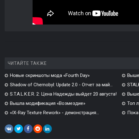
ЧИТАЙТЕ ТАКЖЕ
Новые скриншоты мода «Fourth Day»
Выше
Shadow of Chernobyl: Update 2.0 - Отчет за май...
STALK
S.T.A.L.K.E.R. 2: Цена Надежды выйдет 20 августа!
Вышел
Вышла модификация «Возмездие»
Топ л
«IX-Ray Texture Rework» - демонстрация...
Показ