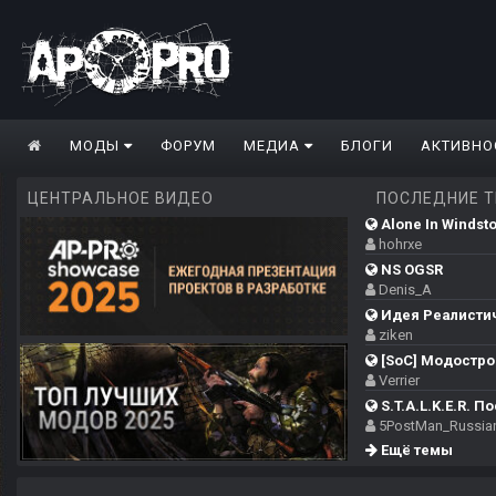
МОДЫ
ФОРУМ
МЕДИА
БЛОГИ
АКТИВНО
ЦЕНТРАЛЬНОЕ ВИДЕО
ПОСЛЕДНИЕ 
Alone In Windsto
hohrxe
NS OGSR
Denis_A
Идея Реалистич
ziken
[SoC] Модострой
Verrier
S.T.A.L.K.E.R. П
5PostMan_Russia
Ещё темы