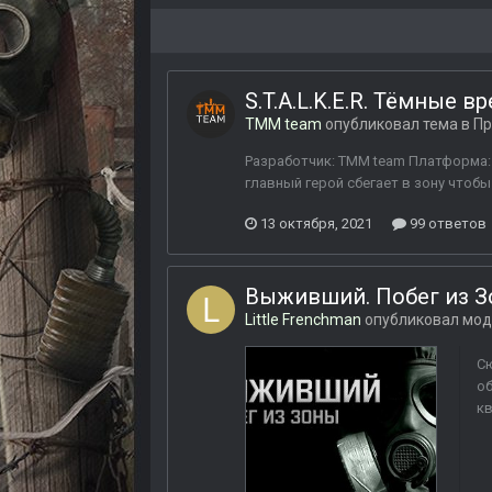
S.T.A.L.K.E.R. Тёмные в
TMM team
опубликовал тема в
Пр
Разработчик: TMM team Платформа: З
главный герой сбегает в зону чтобы
13 октября, 2021
99 ответов
Выживший. Побег из 
Little Frenchman
опубликовал мод
Сю
об
кв