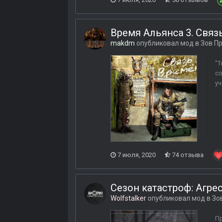
Время Альянса 3. Связ
makdm
опубликовал мод в
Зов П
"Т
со
уч
7 июля, 2020
74 отзыва
Сезон катастроф: Агре
Wolfstalker
опубликовал мод в
Зо
Пр