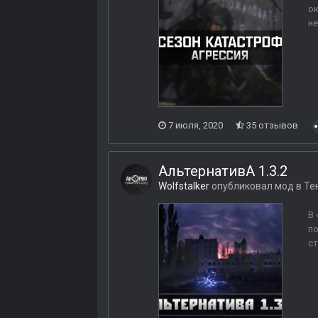
ок
не
7 июля, 2020
35 отзывов
АльтернативА 1.3.2
Wolfstalker
опубликовал мод в
Те
В 
по
ст