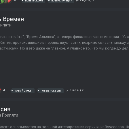
(и ещё 6 )
новый сюжет
новые локации
ь Времен
рипяти
очка отсчёта", "Время Альянса", а теперь финальная часть истории - "Св
бытия, происходившие в первых двух частях, незримо связаны между с
астниками. Но и это даже не главное. А главное то, что мы когда-до дел
4
(и ещё 6 )
новый сюжет
новые локации
ссия
в Припяти
оект основывается на вольной интерпретации серии книг Вячеслава Ша