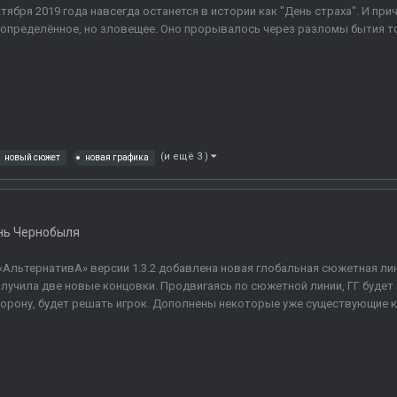
тября 2019 года навсегда останется в истории как "День страха". И при
определённое, но зловещее. Оно прорывалось через разломы бытия то в
(и ещё 3 )
новый сюжет
новая графика
нь Чернобыля
«АльтернативА» версии 1.3.2 добавлена новая глобальная сюжетная ли
лучила две новые концовки. Продвигаясь по сюжетной линии, ГГ будет 
орону, будет решать игрок. Дополнены некоторые уже существующие кв