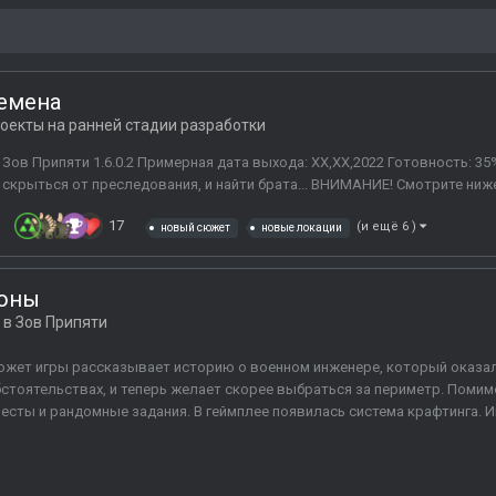
ремена
оекты на ранней стадии разработки
ов Припяти 1.6.0.2 Примерная дата выхода: ХХ,ХХ,2022 Готовность: 35%
 скрыться от преследования, и найти брата... ВНИМАНИЕ! Смотрите ниже 
17
(и ещё 6 )
новый сюжет
новые локации
Зоны
 в
Зов Припяти
жет игры рассказывает историю о военном инженере, который оказал
стоятельствах, и теперь желает скорее выбраться за периметр. Поми
есты и рандомные задания. В геймплее появилась система крафтинга. И