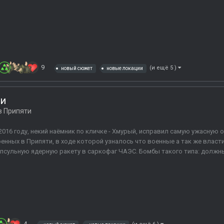
9
(и ещё 5 )
новый сюжет
новые локации
ми
в Припяти
2016 году, некий наёмник по кличке - Хмурый, исправил самую ужасную
енных в Припяти, в ходе которой узналось что военные а так же власти
псульную ядерную ракету в саркофаг ЧАЭС. Бомбы такого типа: должны
4