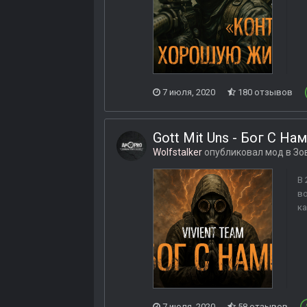
7 июля, 2020
180 отзывов
Gott Mit Uns - Бог С На
Wolfstalker
опубликовал мод в
Зо
В 
во
ка
7 июля, 2020
58 отзывов