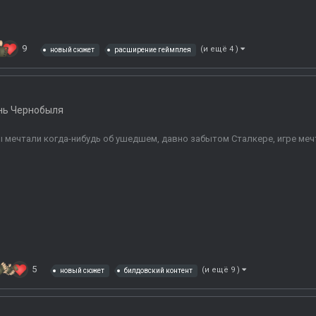
9
(и ещё 4 )
новый сюжет
расширение геймплея
нь Чернобыля
 мечтали когда-нибудь об ушедшем, давно забытом Сталкере, игре ме
5
(и ещё 9 )
новый сюжет
билдовский контент