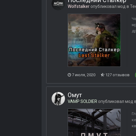
Последний Сталкер
Wolfstalker
опубликовал мод в
Те
Че
мр
др
7 июля, 2020
127 отзывов
Омут
VAMP SOLDIER
опубликовал мод 
Гл
ке
кв