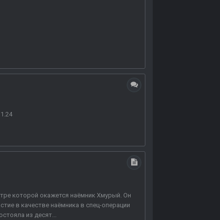
1.24
тре которой окажется наёмник Хмурый. Он
астие в качестве наёмника в спец-операции
стояла из десят...