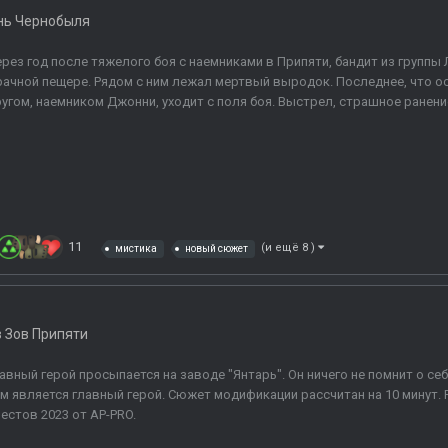
нь Чернобыля
рез год после тяжелого боя с наемниками в Припяти, бандит из группы
ачной пещере. Рядом с ним лежал мертвый выродок. Последнее, что ост
угом, наемником Джонни, уходит с поля боя. Выстрел, страшное ранение 
11
(и ещё 8 )
мистика
новый сюжет
в
Зов Припяти
авный герой просыпается на заводе "Янтарь". Он ничего не помнит о себ
м является главный герой. Сюжет модификации рассчитан на 10 минут.
естов 2023 от AP-PRO.