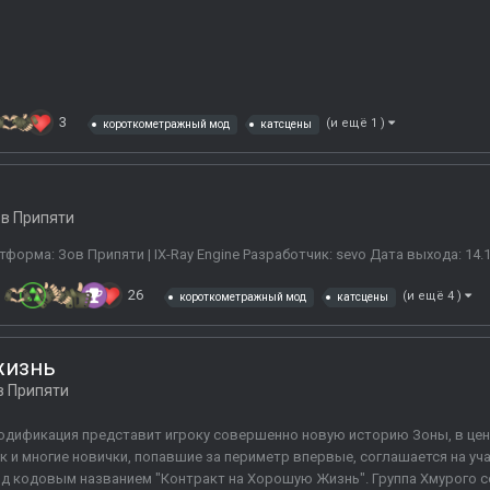
3
(и ещё 1 )
короткометражный мод
катсцены
в Припяти
форма: Зов Припяти | IX-Ray Engine Разработчик: sevo Дата выхода: 14.1
26
(и ещё 4 )
короткометражный мод
катсцены
жизнь
в Припяти
дификация представит игроку совершенно новую историю Зоны, в цен
к и многие новички, попавшие за периметр впервые, соглашается на уч
д кодовым названием "Контракт на Хорошую Жизнь". Группа Хмурого со