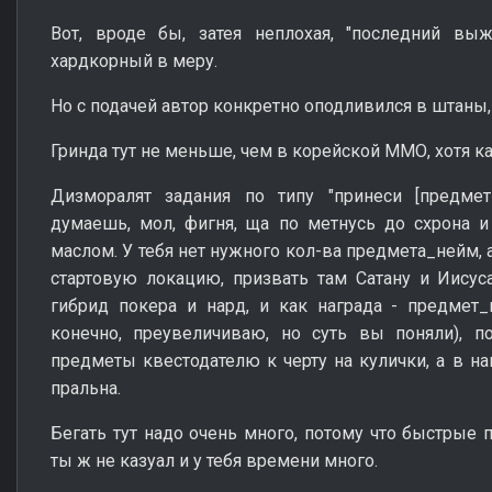
Вот, вроде бы, затея неплохая, "последний в
хардкорный в меру.
Но с подачей автор конкретно оподливился в штаны, 
Гринда тут не меньше, чем в корейской ММО, хотя ка
Дизморалят задания по типу "принеси [предме
думаешь, мол, фигня, ща по метнусь до схрона 
маслом. У тебя нет нужного кол-ва предмета_нейм, а
стартовую локацию, призвать там Сатану и Иисус
гибрид покера и нард, и как награда - предмет_
конечно, преувеличиваю, но суть вы поняли), п
предметы квестодателю к черту на кулички, а в на
пральна.
Бегать тут надо очень много, потому что быстрые 
ты ж не казуал и у тебя времени много.