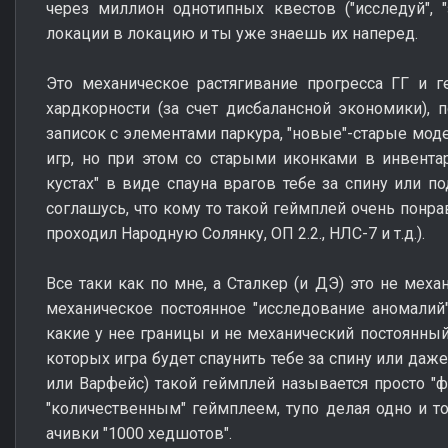
через миллион однотипных квестов ("исследуй", "
локации в локацию и ты уже знаешь их наперед.
Это механическое растягивание прогресса ГГ и г
хардкорности (за счет дисбалансной экономики),
записок с элементами паркура, "новые"-старые мод
игр, но при этом со старыми иконками в инвента
кустах" в виде спауна врагов тебе за спину или по
соглашусь, что кому то такой геймплей очень понрав
проходил Народную Солянку, ОП 2.2., НЛС-7 и т.д.).
Все таки как по мне, а Сталкер (и ДЭ) это не меха
механическое постоянное "исследование аномалий"
какие у нее границы и не механический постоянный
которых игра будет спаунить тебе за спину или даже
или Варфейс) такой геймплей называется просто "ф
"количественным" геймплеем, тупо делая одно и 
ачивки "1000 хедшотов".