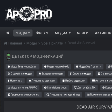
МОДЫ
ФОРУМ
МЕДИА
БЛОГИ
АКТИВНО
Dead Air Survival
Главная
Моды
Зов Припяти
ДЕТЕКТОР МОДИФИКАЦИЙ
Моды Тень Чернобыля
Моды Чистое Небо
Моды Зов Припяти
М
Оружейные моды
Билдовские моды
Сложные моды
С авторс
Новичкам
Лучшие по оценкам
Выбор редакции
Антологии мо
Моды из топов AP PRO
Standalone моды
Для слабых ПК
Коро
Проверенные временем
Лучшие за последний год
Прочие коллекции
DEAD AIR SURVIV