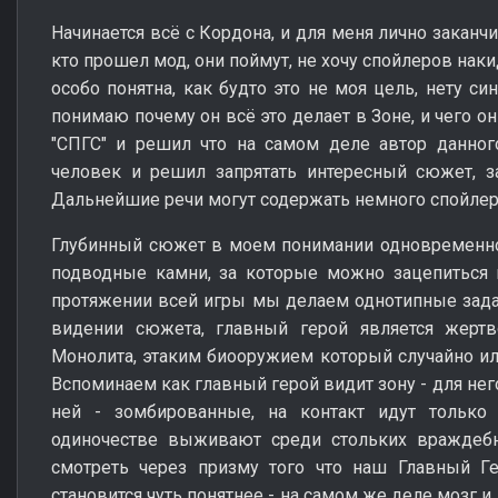
Начинается всё с Кордона, и для меня лично заканчи
кто прошел мод, они поймут, не хочу спойлеров нак
особо понятна, как будто это не моя цель, нету с
понимаю почему он всё это делает в Зоне, и чего о
"СПГС" и решил что на самом деле автор данног
человек и решил запрятать интересный сюжет, з
Дальнейшие речи могут содержать немного спойлеро
Глубинный сюжет в моем понимании одновременно 
подводные камни, за которые можно зацепиться и
протяжении всей игры мы делаем однотипные задани
видении сюжета, главный герой является жерт
Монолита, этаким биооружием который случайно ил
Вспоминаем как главный герой видит зону - для не
ней - зомбированные, на контакт идут только
одиночестве выживают среди стольких враждебн
смотреть через призму того что наш Главный Г
становится чуть понятнее - на самом же деле мозг