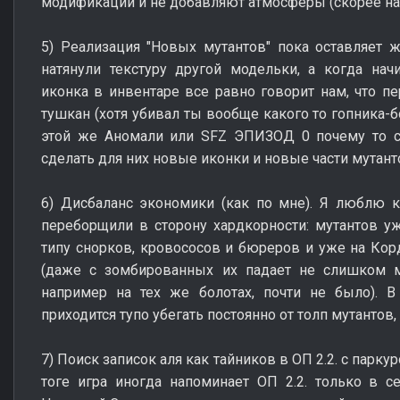
модификации и не добавляют атмосферы (скорее на
5) Реализация "Новых мутантов" пока оставляет ж
натянули текстуру другой модельки, а когда нач
иконка в инвентаре все равно говорит нам, что 
тушкан (хотя убивал ты вообще какого то гопника-
этой же Аномали или SFZ ЭПИЗОД 0 почему то с
сделать для них новые иконки и новые части мутант
6) Дисбаланс экономики (как по мне). Я люблю к
переборщили в сторону хардкорности: мутантов у
типу снорков, кровососов и бюреров и уже на Корд
(даже с зомбированных их падает не слишком м
например на тех же болотах, почти не было). В
приходится тупо убегать постоянно от толп мутантов,
7) Поиск записок аля как тайников в ОП 2.2. с парк
тоге игра иногда напоминает ОП 2.2. только в с