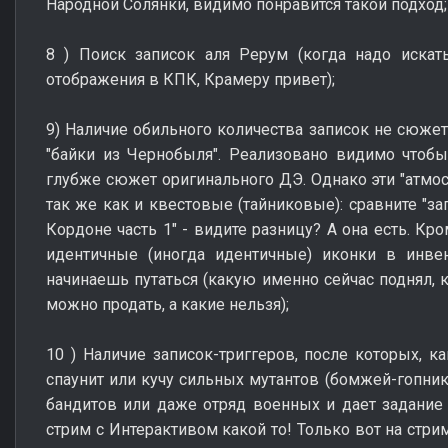
Народной Солянки, видимо понравится такой подход;
8 ) Поиск записок аля Рерум (когда надо искат
отображения в КПК, Крамеру привет);
9) Наличие обильного количества записок не сюжетн
"байки из Чернобыля". Реализовано видимо чтоб
глубже сюжет оригинального ДЭ. Однако эти "атмо
так же как и квестовые (тайниковые): сравните "за
Кордоне часть 1" - видите разницу? А она есть. Кр
идентичные (иногда идентичные) иконки в инвен
начинаешь путаться (какую именно сейчас поднял, 
можно продать, а какие нельзя);
10 ) Наличие записок-триггеров, после которых, ка
спаунит или кучу сильных мутантов (бомжей-гопник
бандитов или даже отряд военных и дает задание и
стрим с Интерактивом какой то! Только вот на стрим