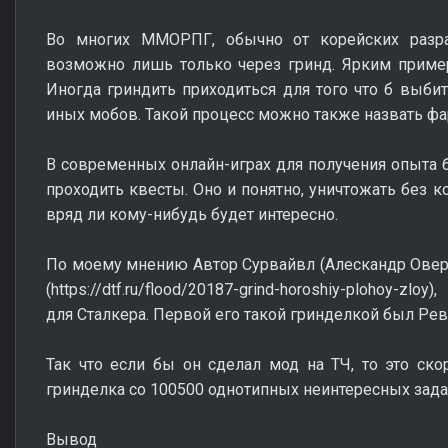
Во многих ММОРПГ, обычно от корейских разра
возможно лишь только через гринд. Ярким пример
Иногда гриндить приходиться для того что б выби
иных мобов. Такой процесс можно также назвать ф
В современных онлайн-играх для получения опыта
проходить квесты. Оно и понятно, уничтожать без к
вряд ли кому-нибудь будет интересно.
По моему мнению Автор Сурвайвл (Алескандр Овери
(https://dtf.ru/flood/20187-grind-horoshiy-plohoy-z
для Сталкера. Первой его такой гринделкой был Ре
Так что если бы он сделал мод на ТЧ, то это ск
гринделка со 100500 однотипных неинтересных зада
Вывод