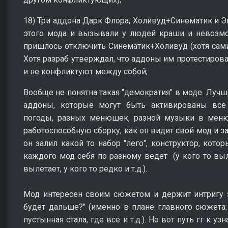
18) Три аддона Дарк Флора, Холивуд+Синематик и Э
этого мода и вызывали у людей краши и невозмо
пришлось отключить Синематик+Холивуд (хотя сам
Хотя разраб утверждал, что аддоны им протестиров
и не конфликтуют между собой;
Вообще не понятна такая "демократия" в моде. Лучш
аддоны, которые могут быть активированы все
погоды, разных менюшек, разной музыки в меню 
работоспособную сборку, как он видит свой мод и за
он залил какой то набор "лего", конструктор, кот
каждого мод себя по разному ведет (у кого то вылет
вылетает, у кого то редко и т.д.).
Мод интересен своим сюжетом и держит интригу з
будет дальше?" (именно в плане главного сюжета: 
пустынная стала, где все и т.д.). Но вот путь гг к 