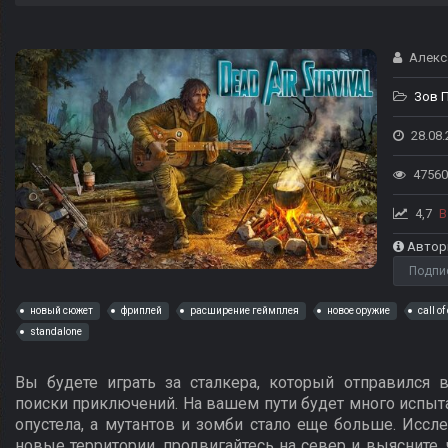
Алекс
Зов 
28.08.
47560
4,7
В
Автор
Подпи
новый сюжет
фриплей
расширение геймплея
новое оружие
call o
standalone
Вы будете играть за сталкера, который отправился
поиски приключений. На вашем пути будет много испыта
опустела, а мутантов и зомби стало еще больше. Иссле
новые территории, продвигайтесь на север и выясните, ч