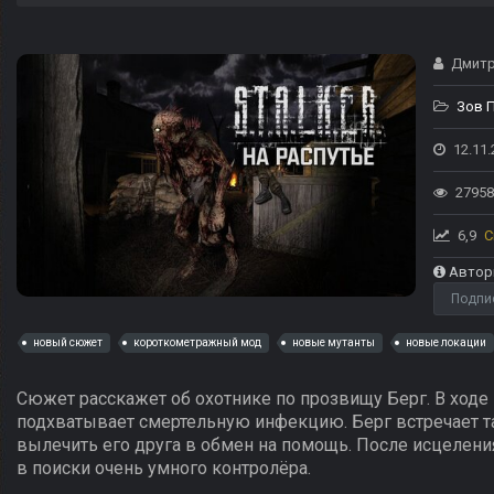
Дмитр
Зов 
12.11.
27958
6,9
С
Автор
Подпи
новый сюжет
короткометражный мод
новые мутанты
новые локации
Сюжет расскажет об охотнике по прозвищу Берг. В ходе
подхватывает смертельную инфекцию. Берг встречает та
вылечить его друга в обмен на помощь. После исцеления
в поиски очень умного контролёра.