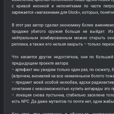
с кривой иконкой и непонятками по части патр
заряжается «магазинами для Glock», которых, понятно
В этот раз автор сделал экономику более вменяемо
продаже убитого оружия больше не выйдет. Из 
нейтральным зомбированным можно открыть окно
реплики, а также его нельзя закрыть – только перез
Что касается других недостатков, они по большей
предыдущем проекте автора:
– артефакт мы увидим только один раз, по сюжету, 
(впрочем, аномалий на все немаленькое болото тож
– предмет моей особой нелюбви, адски радиоактивн
сочетании с невозможностью купить антирады это пр
– локация снова пустынна, стабильно заселена тол
есть NPC. Да даже мутантов-то почти нет, одни жабы