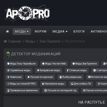
МОДЫ
ФОРУМ
МЕДИА
БЛОГИ
АКТИВНО
На распутье
Главная
Моды
Зов Припяти
ДЕТЕКТОР МОДИФИКАЦИЙ
Моды Тень Чернобыля
Моды Чистое Небо
Моды Зов Припяти
М
Оружейные моды
Билдовские моды
Сложные моды
С авторс
Новичкам
Лучшие по оценкам
Выбор редакции
Антологии мо
Моды из топов AP PRO
Standalone моды
Для слабых ПК
Коро
Проверенные временем
Лучшие за последний год
Прочие коллекции
НА РАСПУТЬЕ