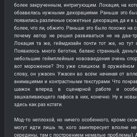
более закрученным, интригующим. Локация, на кот
обзавелась нужными декорациями. Раньше это был
появились различные сюжетные декорации, да и в ц
более, что ли, обжито. Раньше это было похоже на 
почему автор не решил развиваться не на два-тр
Локация та же, геймдизайн почти тот же, но тут 
Появилось много беготни, баланс странный, день
небольшие геймплейные нововведения очень спорн
вот мороженое? Это уже слишком. В оружейном п
слову, он ужасен. Ужасен во всём: начиная от впл
анимациями и контрастными текстурами. Что понрав
шажок вперед в сценарной работе и особен
зашкаливающего пафоса в них, конечно. Ну и нов
здесь как раз кстати.
Мод-то неплохой, но ничего особенного, кроме сюж
могут идти лишь те, кого заинтересует вполне 
середины, там с построением немалые проблемы). А