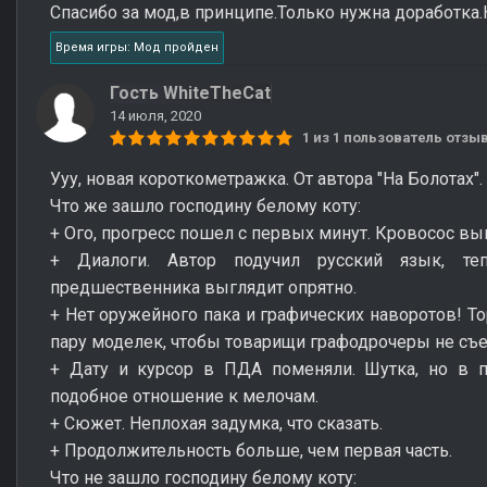
Спасибо за мод,в принципе.Только нужна доработка.
Время игры: Мод пройден
Гость WhiteTheCat
14 июля, 2020
1 из 1 пользователь отз
Ууу, новая короткометражка. От автора "На Болотах". 
Что же зашло господину белому коту:
+ Ого, прогресс пошел с первых минут. Кровосос вы
+ Диалоги. Автор подучил русский язык, т
предшественника выглядит опрятно.
+ Нет оружейного пака и графических наворотов! Т
пару моделек, чтобы товарищи графодрочеры не съел
+ Дату и курсор в ПДА поменяли. Шутка, но в 
подобное отношение к мелочам.
+ Сюжет. Неплохая задумка, что сказать.
+ Продолжительность больше, чем первая часть.
Что не зашло господину белому коту: