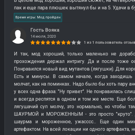
В целом мод хороший, хороший сюжет, на четвероч
пак и еще пара плюшек вытянул бы и на 5. Удачи в б
Время игры: Мод пройден
Гость Вояка
14 июля, 2020
1 из 1 пользователь отз
И так, мод хороший, только маленько не дорабо
прохождения держал интригу. Да и после тоже о
Понравился новый вид мутантов (лягушки). Для кор
Есть и минусы. В самом начале, когда заходишь 
молчат, как на поминках.. Надо было бы хоть пару а
у всех одна фраза: "Ну привет". Не понравилась сл
и всегда респятся в одном и том же месте. Еще бо
лягушачий суп молчу, это нормально, но чтобы т
ШАУРМОЙ и МОРОЖЕННЫМ - это просто "круто". 
шаурма и мороженное, ужасссс... Еще один ми
артефактом. На всей локации ни одного артефакта, н