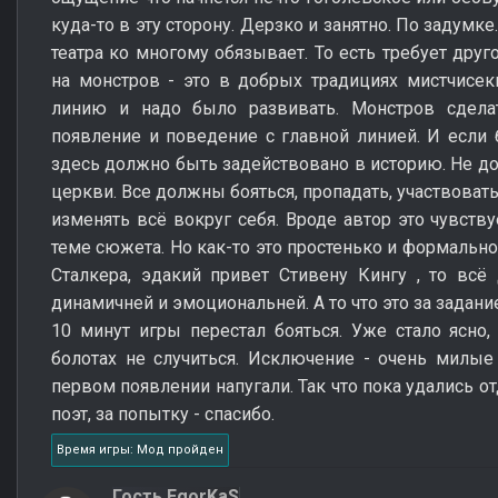
куда-то в эту сторону. Дерзко и занятно. По задумке
театра ко многому обязывает. То есть требует друг
на монстров - это в добрых традициях мистчисек
линию и надо было развивать. Монстров сделат
появление и поведение с главной линией. И если б
здесь должно быть задействовано в историю. Не до
церкви. Все должны бояться, пропадать, участвовать
изменять всё вокруг себя. Вроде автор это чувству
теме сюжета. Но как-то это простенько и формально
Сталкера, эдакий привет Стивену Кингу , то всё
динамичней и эмоциональней. А то что это за задание 
10 минут игры перестал бояться. Уже стало ясно,
болотах не случиться. Исключение - очень милы
первом появлении напугали. Так что пока удались о
поэт, за попытку - спасибо.
Время игры: Мод пройден
Гость EgorKaS