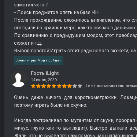
заметил чего
?
- Поиск предметов опять на базе ЧН
После прохождения, сложилось впечатление, что 
этого,или по крайней мере, как-то связан с данным
По сравнению с предыдущим модом, этот преоблада
сюжет и т.д.
Вывод простой:Играть стоит ради нового сюжета, на
Время игры: Мод пройден
Гость iLight
14 июля, 2020
1 из 1 пользователь отз
Очень даже ничего для короткометражки. Локаци
поэтому играть было не скучно.
Иногда постреливал по мутантам от скуки, проорал с
минус, глупо как-то выглядит). Быстро выпали все
Жаль, что не вызвался нам помочь наш напарничек,