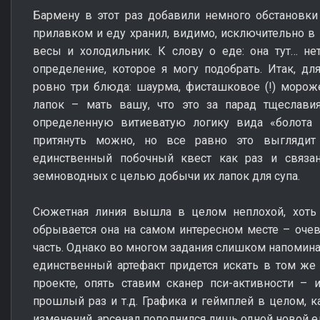
Бармену в этот раз добавили немного обстановки
прилавком и еду хранил, видимо, исключительно в к
весы и холодильник. К слову о еде: она тут… не
определение, которое я могу подобрать. Итак, д
ровно три блюда: шаурма, фисташковое (!) мороже
лапок – мать вашу, что это за парад тщеслави
определенную витиеватую логику вида «болота
притянуть можно, но все равно это выглядит
единственный побочный квест как раз и связа
земноводных с целью добычи их лапок для супа.
Сюжетная линия вышла в целом неплохой, хоть 
обрывается она на самом интересном месте – очев
часть. Однако во многом задания слишком напоминаю
единственный артефакт придется искать в том же
проекте, опять ставим сканер пси-активности – 
прошлый раз и т.д. Графика и геймплей в целом, к
изменений, арсенал пополнился лишь одной новой ед