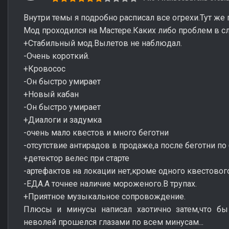
Внутри темы я подробно расписал все огрехи.Тут же 
Мод проходился на Мастере.Каких либо проблем в с
+Стабильный мод.Вылетов не наблюдал.
-Очень короткий.
+Кровосос
-Он быстро умирает
+Новый кабан
-Он быстро умирает
+Диалоги и задумка
-очень мало квестов и много беготни
-отсутствие антирадов в продаже,а после беготни по 
+детектор велес при старте
-артефактов на локации нет,кроме одного квестового 
-ЕДА.А точнее наличие мороженого.В трупах.
+Приятное музыкальное сопровождение.
Плюсы и минусы написал хаотично затем,что б
неволей прошелся глазами по всем минусам...