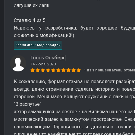
лягушачих лапк.
Ставлю 4 из 5.
Надеюсь, у разработчика, будет хорошее буд
сюжетных модификаций!)
Время игры: Мод пройден
Гость Ольберг
14 июля, 2020
1 из 1 пользователь отз
К сожалению, формат отзыва не позволяет разобрат
всегда ценю стремление сделать историю и пове
стороной. Меня мало волнуют оружейные паки и гра
"В распутье"
автор замахнулся на святое - на Вильяма нашего на
мистический замес в замкнутом пространстве. Снач
напоминающим Тарковского, и довольно точной 
ощущение что начнётся нечто гоголевское или беов