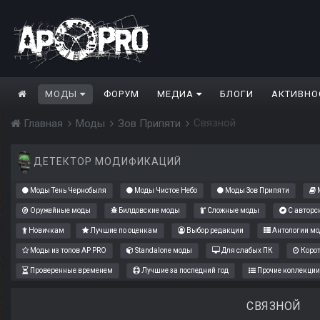
МОДЫ
ФОРУМ
МЕДИА
БЛОГИ
АКТИВНО
Связной
Главная
Моды
Зов Припяти
ДЕТЕКТОР МОДИФИКАЦИЙ
Моды Тень Чернобыля
Моды Чистое Небо
Моды Зов Припяти
М
Оружейные моды
Билдовские моды
Сложные моды
С авторс
Новичкам
Лучшие по оценкам
Выбор редакции
Антологии мо
Моды из топов AP PRO
Standalone моды
Для слабых ПК
Коро
Проверенные временем
Лучшие за последний год
Прочие коллекции
СВЯЗНОЙ