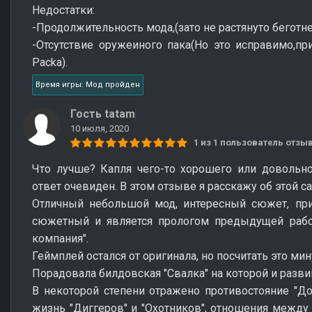
Недостатки:
-Продолжительность мода,(зато не растянуто беготн
-Отсутствие оружеиного пака(Но это исправимо,п
Packa).
Время игры: Мод пройден
Гость tatam
10 июля, 2020
1 из 1 пользователь отз
Что лучше? Капля чего-то хорошего или довольн
ответ очевиден. В этом отзыве я расскажу об этой са
Отличный небольшой мод, интересный сюжет, при
сюжетный и является прологом предыдущей рабо
компания".
Геймплей остался от оригинала, но посчитать это ми
Порадовала билдовская "Свалка" на которой и разви
В некоторой степени отражено противостояние "До
жизнь "Диггеров" и "Охотников", отношения между