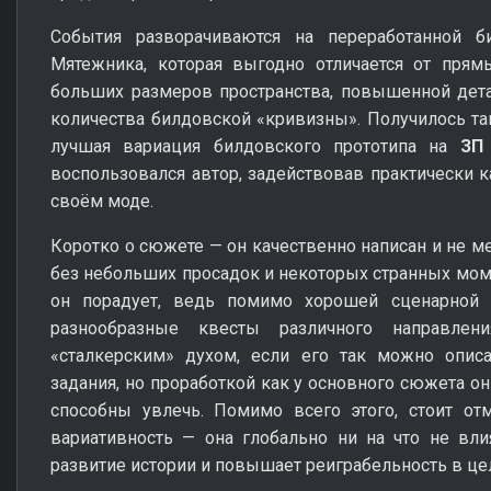
События разворачиваются на переработанной б
Мятежника, которая выгодно отличается от прям
больших размеров пространства, повышенной дет
количества билдовской «кривизны». Получилось так
лучшая вариация билдовского прототипа на
ЗП
воспользовался автор, задействовав практически
своём моде.
Коротко о сюжете — он качественно написан и не ме
без небольших просадок и некоторых странных мом
он порадует, ведь помимо хорошей сценарной 
разнообразные квесты различного направле
«сталкерским» духом, если его так можно описа
задания, но проработкой как у основного сюжета он
способны увлечь. Помимо всего этого, стоит отм
вариативность — она глобально ни на что не вли
развитие истории и повышает реиграбельность в це