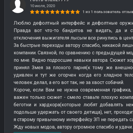
10 июля, 2020
1 из 1 пользователь отз
Люблю дефолтный интерфейс и дефолтные оружия
Правда вот что-то бандитов не видать, да и с
отключения выжигателя лысым все ринулись в цент
За быстрые переходы автору спасибо, никакой лишн
компании. Связной, по сравнению с предыдущей м
по мне. Видно подросшие навыки автора. Сюжет хо
принял Змея за плохого парня(к тому же внешно
удивлен и тут же огорчен когда его хладное тел
человек делал, а его вот так, не за хвост собачий.
Короче, если Вам не нужна современная графика,
важен только сюжет - смело ставьте плохую компа
беготни и хардкора(которые любят добавлять не
подольше удержать от своего детища), нет, проходи
я старому привычному интерфейсу ЗП не передать с
Жду новых модов, автору огромное спасибо и удачи.