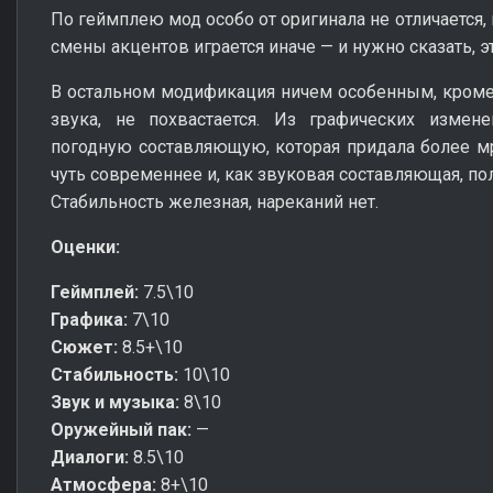
По геймплею мод особо от оригинала не отличается,
смены акцентов играется иначе — и нужно сказать, э
В остальном модификация ничем особенным, кроме
звука, не похвастается. Из графических измен
погодную составляющую, которая придала более мр
чуть современнее и, как звуковая составляющая, по
Стабильность железная, нареканий нет.
Оценки:
Геймплей:
7.5\10
Графика:
7\10
Сюжет:
8.5+\10
Стабильность:
10\10
Звук и музыка:
8\10
Оружейный пак:
—
Диалоги:
8.5\10
Атмосфера:
8+\10