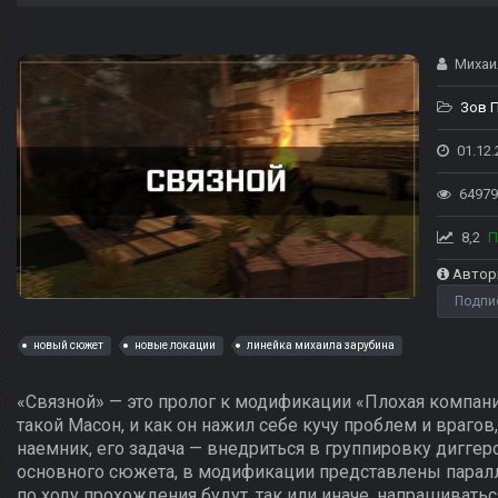
Михаил
Зов 
01.12.
64979
8,2
П
Автор
Подпи
новый сюжет
новые локации
линейка михаила зарубина
«Связной» — это пролог к модификации «Плохая компания
такой Масон, и как он нажил себе кучу проблем и врагов
наемник, его задача — внедриться в группировку диггер
основного сюжета, в модификации представлены парал
по ходу прохождения будут, так или иначе, напрашиватьс