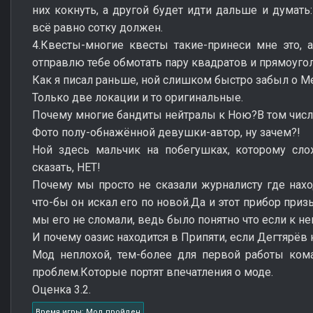
них кокнуть, а другой будет идти дальше и думать:
всё равно сотку должен.
4.Квесты-многие квесты такие-принеси мне это, а
отправлю тебе обмотать пару квадратов и прямоуго
Как я писал раньше, ной слишком быстро забыл о М
Только две локации и то оригинальные.
Почему многие бандиты нейтралы к Ною?В том числе
Фото полу-обнажённой девушки-автор, ну зачем?!
Ной здесь мальчик на побегушках, которому сло
сказать, НЕТ!
Почему мы просто не сказали журналисту где наход
что-бы он искал его по новой.Да и этот прибор приз
мы его не сломали, ведь было понятно что если к н
И почему оазис находится в Припяти, если Дегтярёв 
Мод неплохой, тем-более для первой работы ком
проблем.Которые портят впечатления о моде.
Оценка 3.2.
Время игры: Мод пройден