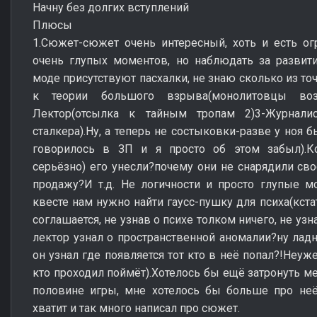
Начну без долгих вступлений
Плюсы
1.Сюжет-сюжет очень интересный, хоть и есть ог
очень глупых моментов, но наблюдать за развит
моде присутствуют пасхалки, не знаю сколько из точ
к теории большого взрыва(монолитовцы воз
Лектор(отсылка к тайным тропам 2)3-Журнали
сталкера).Ну, а теперь не состыковки-разве у ноя
говорилось в ЗП и я просто об этом забыл).К
серьёзно) его унесли?почему они не снарядили сво
продажу?И т.д. Не логичности и просто глупые 
квесте нам нужно найти гаусс-пушку для психа(кста
соглашается, не узнав о психе толком ничего, не уз
лектор узнал о пространственной аномалии?ну ладн
он узнал где появляется тот кто в неё попал?!Неуж
кто проходил поймёт).Хотелось бы ещё затронуть м
половине игры, мне хотелось бы больше про неё 
хватит и так много написал про сюжет.