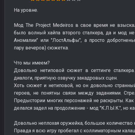
На уровне.
Мод The Project Medeiros в свое время не взыска
было волный хайпа второго сталкера, да и мод не
Аномалии" или "ЛостАльфы", а просто добротнень
пару вечеров) сюжетка.
Что мы имеем?
Довольно нетиповой сюжет в сеттинге сталкера
диалоги, приятную озвучку закадровых сцен.
Хоть сюжет и нетиповой, но он довольно странный
героев, не понятны связи между заданиями. Стре
Предыстории многих персонажей не раскрыты. Как я 
делался задел на продолжение - мод "К.Л.Ы.К.", но к
Довольно неплохая оружейка, большое количество 
Правда я всю игру пробегал с коллиматорным кала