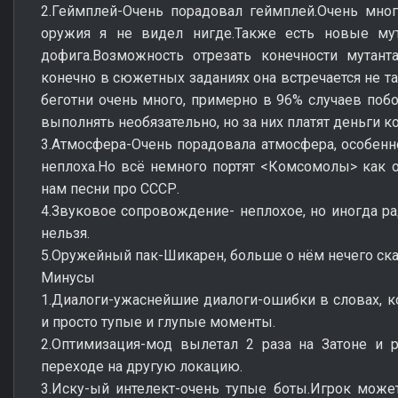
2.Геймплей-Очень порадовал геймплей.Очень мног
оружия я не видел нигде.Также есть новые мут
дофига.Возможность отрезать конечности мутанта
конечно в сюжетных заданиях она встречается не та
беготни очень много, примерно в 96% случаев побо
выполнять необязательно, но за них платят деньги к
3.Атмосфера-Очень порадовала атмосфера, особенно
неплоха.Но всё немного портят <Комсомолы> как 
нам песни про СССР.
4.Звуковое сопровождение- неплохое, но иногда ра
нельзя.
5.Оружейный пак-Шикарен, больше о нём нечего ска
Минусы
1.Диалоги-ужаснейшие диалоги-ошибки в словах, 
и просто тупые и глупые моменты.
2.Оптимизация-мод вылетал 2 раза на Затоне и р
переходе на другую локацию.
3.Иску-ый интелект-очень тупые боты.Игрок может