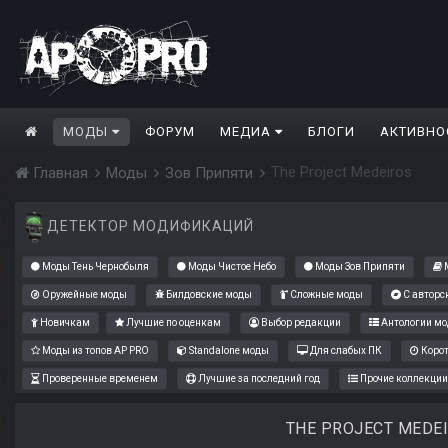
МОДЫ
ФОРУМ
МЕДИА
БЛОГИ
АКТИВНО
The Project Medeiros
Главная
Моды
Зов Припяти
ДЕТЕКТОР МОДИФИКАЦИЙ
Моды Тень Чернобыля
Моды Чистое Небо
Моды Зов Припяти
М
Оружейные моды
Билдовские моды
Сложные моды
С авторс
Новичкам
Лучшие по оценкам
Выбор редакции
Антологии мо
Моды из топов AP PRO
Standalone моды
Для слабых ПК
Коро
Проверенные временем
Лучшие за последний год
Прочие коллекции
THE PROJECT MEDE