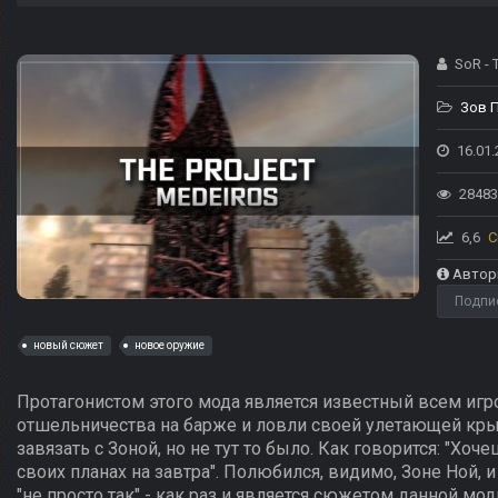
SoR - 
Зов 
16.01.
28483
6,6
С
Автор
Подпи
новый сюжет
новое оружие
Протагонистом этого мода является известный всем игр
отшельничества на барже и ловли своей улетающей кры
завязать с Зоной, но не тут то было. Как говорится: "Хо
своих планах на завтра". Полюбился, видимо, Зоне Ной, и 
"не просто так" - как раз и является сюжетом данной мо