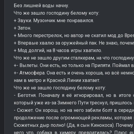
Без лишней воды начну.
Что же зашло господину белому коту:
+ Звуки. Музончик мне понравился.
+ Затон.
+ Много перестрелок, но автор не скатил мод до Вре
+ Впервые хвалю за оружейный пак. Не знаю, почем
+ Мод долгий, на 8 часов игры хватило.
Что же не зашло другим сталкерам, на что господину
+- Вылеты. Они есть, но только на Припяти. Поймал в
+- Атмосфера. Она есть и очень хороша, но всё нем
нам в метро и Красной Линии хватает.
Что же не зашло господину белому коту:
- Беготня. Поначалу я её игнорировал, но в итоге
который уже из-за Зимнего Пути треснул, пришлось 
- Сюжет. Он хорош, но на него забили болт в серед
продолжение после огромнющей рекламы, которая ид
Сюжетных дыр полно! (Да, я сын Кинокоса). Почему
него что, собака в химеру превратилась? Плюс 