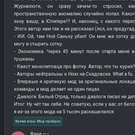
Журналюге, он сразу зачем-то спросил, ка
пространственную аномалию случайно попал. Какого
зону вашу, в Юпитере!? И, наконец, с какого пере
Этого автор нам так и не рассказал (лол, он предуга
- ИИ. Ой, там Ной Саньку убил! Он мне же сотку до
могу и стырить сотку.
- Экономика. Через 45 минут после старта меня 
тушканы.
- Квест монолитовца про фотку. Автор, что ты курил?
- Авторы нейтральны к Ною на Скадовске. What a fu...
- Впервые я критикую мод за оригинальные локации
команды и мод делает не один пацан.
- Диалоги. Белый Отряд, только диалоги писал не де
Итог: Ну чёт так себе. Не советую, если у вас от бег
я из-за этого мода на 5 тысяч раскашелился.
Время игры: Мод пройден
Bane
3