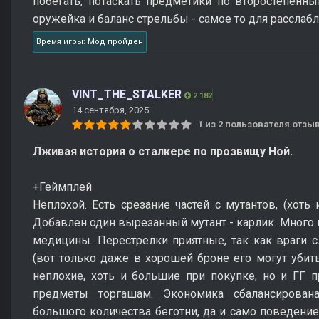
побегать, потаскать предметики по второстепенн
оружейка и баланс стрельбы - самое то для расслаб
Время игры: Мод пройден
VINT_THE_STALKER
2 182
14 сентября, 2025
1 из 2 пользователя отз
Лживая история о сталкере по прозвищу Ной.
+Геймплей
Неплохой. Есть срезание частей с мутантов, (хоть 
Добавлен один вырезанный мутант - карлик. Много к
медицины. Перестрелки приятные, так как враги сл
(вот только даже в хорошей броне его могут уби
неплохие, хоть и большие при покупке, но и ГГ 
предметы торгашам. Экономика сбалансирован
большого количества беготни, да и само поведение