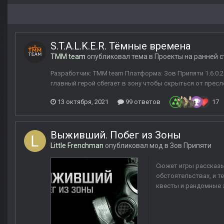
S.T.A.L.K.E.R. Тёмные времена
TMM team
опубликовал тема в
Проекты на ранней 
Разработчик: TMM team Платформа: Зов Припяти 1.6.0.2
главный герой сбегает в зону чтобы скрыться от пресле
13 октября, 2021
99 ответов
17
Выживший. Побег из Зоны
Little Frenchman
опубликовал мод в
Зов Припяти
Сюжет игры рассказы
обстоятельствах, и 
квесты и рандомные з