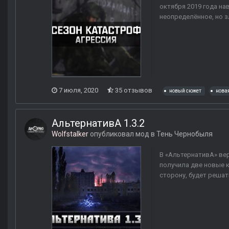
октября 2019 года нав
неопределённое, но з
7 июля, 2020
35 отзывов
новый сюжет
нова
АльтернативА 1.3.2
Wolfstalker
опубликовал мод в
Тень Чернобыля
В «АльтернативА» вер
получила две новые к
сторону, будет решат