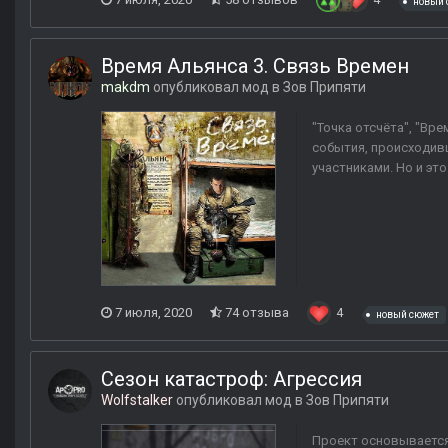
новый 
Время Альянса 3. Связь Времен
makdm
опубликовал мод в
Зов Припяти
"Точка отсчёта", "Вре
события, происходивш
участниками. Но и это
7 июля, 2020
74 отзыва
4
новый сюжет
Сезон катастроф: Агрессия
Wolfstalker
опубликовал мод в
Зов Припяти
Проект основывается 