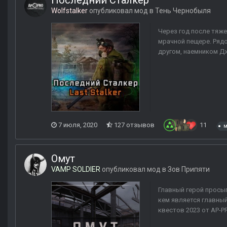
Последний Сталкер
Wolfstalker
опубликовал мод в
Тень Чернобыля
Через год после тяже
мрачной пещере. Рядо
другом, наемником Джо
7 июля, 2020
127 отзывов
11
м
Омут
VAMP SOLDIER
опубликовал мод в
Зов Припяти
Главный герой просыпа
кем является главный
квестов 2023 от AP-P