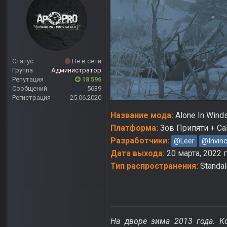
Статус
Не в сети
Группа
Администратор
Репутация
18 596
Сообщений
5639
Регистрация
25.06.2020
Название мода:
Alone In Wind
Платформа:
Зов Припяти + Cal
Разработчики:
@Leer
@Invinc
Дата выхода:
20 марта, 2022 г
Тип распространения:
Standa
На дворе зима 2013 года. Ко