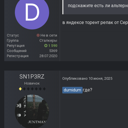
подскажите есть ли альтер
в яндексе торент репак от Се
Статус
Не в сети
Группа
Сталкеры
Репутация
1 590
Сообщений
5369
Регистрация
28.07.2020
SN1P3RZ
Опубликовано
10 июня, 2025
Новичок
где?
dumidum