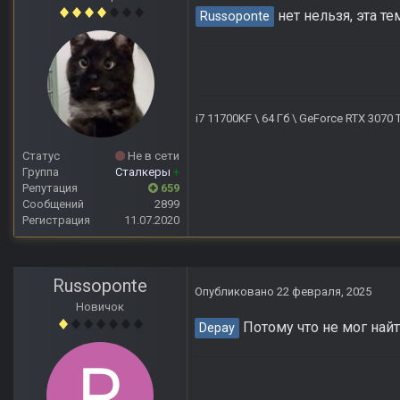
нет нельзя, эта т
Russoponte
i7 11700KF \ 64 Гб \ GeForce RTX 3070
Статус
Не в сети
Группа
Сталкеры
+
Репутация
659
Сообщений
2899
Регистрация
11.07.2020
Russoponte
Опубликовано
22 февраля, 2025
Новичок
Потому что не мог найт
Depay