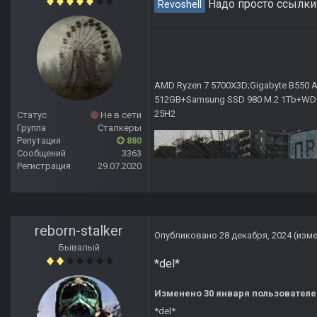
Надо просто ссылки 
Revoshell
AMD Ryzen 7 5700X3D;Gigabyte B550 AO
512GB+Samsung SSD 980 M.2 1Tb+WD Ca
25H2
Статус
Не в сети
Группа
Сталкеры
Репутация
880
Сообщений
3363
Регистрация
29.07.2020
reborn-stalker
Опубликовано
28 декабря, 2024
(изм
Бывалый
*del*
Изменено
30 января
пользовател
*del*