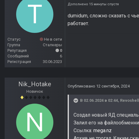
Дополнено 15 минуты спустя
dumidum, сложно сказать с чье
работает.
Статус
Не в сети
Группа
Сталкеры
Репутация
0
Сообщений
6
Регистрация
30.06.2023
Nik_Hotake
Опубликовано
12 сентября, 2024
Новичок
В 02.06.2024 в 02:44,
Revoshel
Создал новый ЯД специально
Залил его на файлообменни
Ссылка:
mega.nz
Архив не трогал. Каким скач