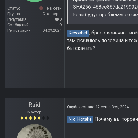
SHA256: 468ee867da219992
Статус
Не в сети
Группа
Сталкеры
Если будут проблемы со ск
Репутация
0
Сообщений
9
Регистрация
04.09.2024
, брооо конечно тво
Revoshell
там скачалось половина и тож
бы скачать?
Raid
Опубликовано
12 сентября, 2024
Мастер
Почему вы торрен
Nik_Hotake