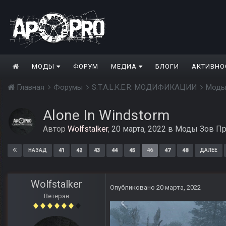
МОДЫ
ФОРУМ
МЕДИА
БЛОГИ
АКТИВНО
Главная
Форумы
S.T.A.L.K.E.R. МОДИФИКАЦИИ
Моды
Alone In Windstorm
Автор
Wolfstalker
,
20 марта, 2022
в
Моды Зов Пр
41
42
43
44
45
46
47
48
НАЗАД
ДАЛЕЕ
Wolfstalker
Опубликовано
20 марта, 2022
Ветеран