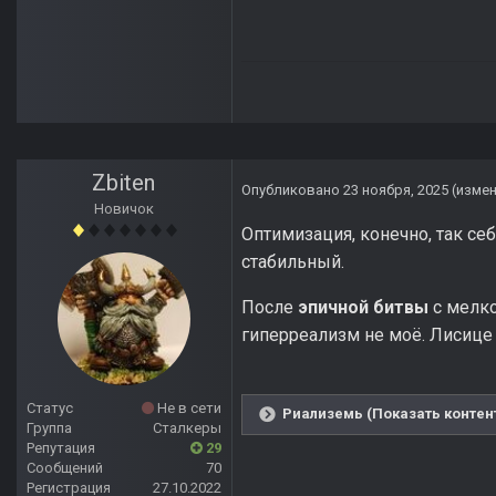
Zbiten
Опубликовано
23 ноября, 2025
(изме
Новичок
Оптимизация, конечно, так себ
стабильный.
После
эпичной битвы
с мелко
гиперреализм не моё. Лисице 
Статус
Не в сети
Риализемь (Показать контен
Группа
Сталкеры
Репутация
29
Сообщений
70
Регистрация
27.10.2022