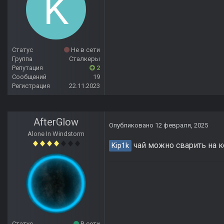
Статус
Не в сети
Группа
Сталкеры
Репутация
2
Сообщений
19
Регистрация
22.11.2023
AfterGlow
Опубликовано
12 февраля, 2025
Alone In Windstorm
чай можно сварить на к
Kip1k
Статус
В сети