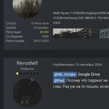
AMD Ryzen 7 5700X3D;Gigabyte B550 AO
512GB+Samsung SSD 980 M.2 1Tb+WD Ca
25H2
Статус
Не в сети
Группа
Сталкеры
Репутация
880
Сообщений
3363
Регистрация
29.07.2020
Revoshell
Опубликовано
13 сентября, 2024
Новичок
Google Drive
@Nik_Hotake
Потому что торрент не 
@Raid
глаз. Раз уж на то пошло, есл