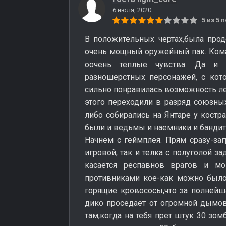
6 июля, 2020
5 из 5
В положительных чертах,была прод
очень мощный оружейный пак. Кома
оочень теплые чувства. Да и 
разношерстных персонажей, с кот
сильно понравилась возможность ле
этого переходили в разряд союзн
либо собирались на Янтаре у костр
были и ведьмы и наемники и бандит 
Начнем с геймплея. Прям сразу-заг
игровой, так и телка с полуголой за
касается респавнов врагов и мо
противниками кое-как можно было 
горящие кровососы,что за полнейш
дико проседает от огромной дымово
там,когда на тебя прет штук 30 зом