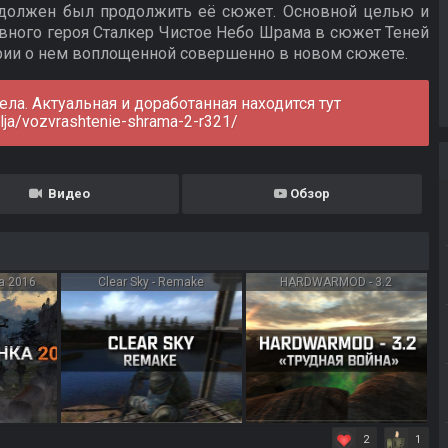
 должен был продолжить её сюжет. Основной целью и
вного героя Сталкер Чистое Небо Шрама в сюжет Теней
рии о нем воплощенной совершенно в новом сюжете.
ла. Актуальная и доработанная находится тут
ylja/vozvrashtenie-shrama-2-r321/
Видео
Обзор
а 2016
Clear Sky - Remake
HARDWARMOD - 3.2
2
1