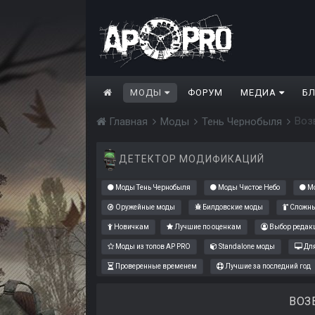
МОДЫ
ФОРУМ
МЕДИА
Б
Воз
Главная
Моды
Тень Чернобыля
ДЕТЕКТОР МОДИФИКАЦИЙ
Моды Тень Чернобыля
Моды Чистое Небо
Мо
Оружейные моды
Билдовские моды
Сложны
Новичкам
Лучшие по оценкам
Выбор редак
Моды из топов AP PRO
Standalone моды
Для
Проверенные временем
Лучшие за последний год
ВОЗ