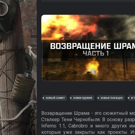
новый сюжет
новое оружие
новые локации
в 
Возвращение Шрама - это сюжетный мод
Сталкер Тени Чернобыля. В основу раз
Inferno 1.1, Cabrobro и много других
которые уже закрыты как проекты. И