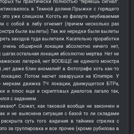
торых ты практически полностью "теряешь сигнал".
рактиковалось в Темной долине.Прыжки с горящего
но это уже слишком. Коготь из фалаута неубиваемая
ли с собой в лабу огнемет (причем несколько раз
онстра были вылеты). Так же нередки были вылеты
треть заходов туда вылетали. Касательно проработки
а очень обширной локации абсолютно ничего нет,
х шагах.остальная локация абсолютно мертва. Нет не
ражеских лагерей, нет ВООБЩЕ не единого монстра
 ,нет даже блин аномалий! в Фотографе хоть как-то
 локацию. Потом насчет заварушки на Юпитере. У
о меркам движка ТЧ локации, движущегося БТРа,
лки и плюс еще и скриптовых диалогов лагало так,
ился с заданием.
пикано*. Сюжет, как таковой вообще не закончен и
ак и не выяснена ситуация с базой то ли складами
раскрыта суть того видения в тайнике стрелка с
это за группировка и все прочее (кроме рубилова в