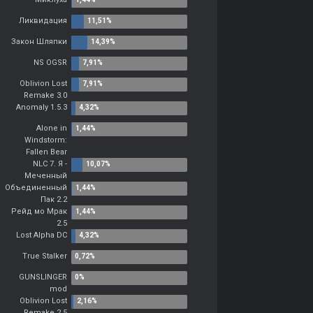
Ликвидация
Закон Шляпки
NS OGSR
Oblivion Lost
Remake 3.0
Anomaly 1.5.3
Alone in
Windstorm:
Fallen Bear
NLC 7. Я -
Меченный
Объединенный
Пак 2.2
Рейд мо Мрак
2.5
Lost Alpha DC
True Stalker
GUNSLINGER
mod
Oblivion Lost
Remake 2.5