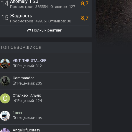
Anomaly 1.5.3
14
8,7
Просмотров: 385554 | Отзывов: 127
Жадность
15
8,7
Просмотров: 49936 | Отзывов: 30
Полный рейтинг
ТОП ОБЗОРЩИКОВ
VINT_THE_STALKER
Рецензий: 312
Commandor
Рецензий: 205
Сталкер_Ильяс
Рецензий: 124
1beer
Рецензий: 105
AngelOfEcstasy