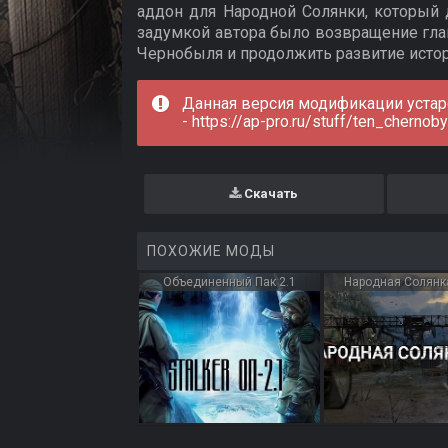
аддон для Народной Солянки, который
задумкой автора было возвращение гла
Чернобыля и продолжить развитие исто
Данная версия модификации устаре
-
https://ap-pro.ru/stuff/ten_chernob
Скачать
ПОХОЖИЕ МОДЫ
Объединенный Пак 2.1
Народная Солянк