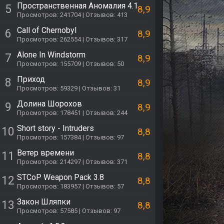
Пространственная Аномалия 4.1
5
8,9
Просмотров: 241704 | Отзывов: 413
Call of Chernobyl
6
8,9
Просмотров: 262554 | Отзывов: 317
Alone In Windstorm
7
8,9
Просмотров: 155709 | Отзывов: 50
Приход
8
8,9
Просмотров: 59329 | Отзывов: 31
Долина Шорохов
9
8,9
Просмотров: 178451 | Отзывов: 244
Short story - Intruders
10
8,8
Просмотров: 157384 | Отзывов: 97
Ветер времени
11
8,8
Просмотров: 214297 | Отзывов: 371
STCoP Weapon Pack 3.8
12
8,8
Просмотров: 183957 | Отзывов: 57
Закон Шляпки
13
8,8
Просмотров: 57585 | Отзывов: 97