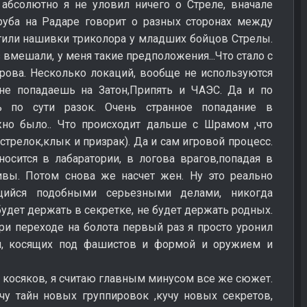
абсолютно я не уловил ничего о Стреле, вначале
аруба на Радаре говорит о разных сторонах между
тили нашивки триколора у младших бойцов Стрелы.
вмешали, у меня такие предположения...Что стало с
рова. Несколько локаций, вообще не используются
не попадаешь на Затон,Припять и ЧАЭС. Да и по
ь по сути разок. Очень странное попадание в
но было.. Что происходит дальше с Шрамом ,что
(стрелок,клык и призрак). Да и сам игровой процесс.
осится в лабаратории, в логова врагов,попадая в
вы. Потом снова же насчет жен. Ну это реально
щийся подобными серьезными делами, никогда
удет держать в секретке, не будет держать родных.
ри переходе на болота первый раз я просто уронил
ми, косящих под фашистов и формой и оружием и
 косяков, я считаю главным минусом все же сюжет.
у тайн новых группировок ,кучу новых секретов,