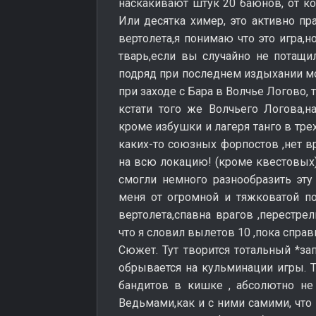
наскакивают штук 20 баюнов, от ко
Или десятка химер, это активно п
вертолета,я понимаю что это игра,
тварь,если вы случайно не потащи
подряд при последнем издыхании м
при заходе с Бара в Волчье Логово, 
кстати того же Волчьего Логова,н
кроме избушки и лагеря танго в тре
каких-то союзных форпостов ,нет в
на всю локацию! (кроме квестовых)
смогли немного разнообразить эту
меня от огромной и тяжковатой п
вертолета,спавна врагов ,перестре
что я словил вылетов 10 ,пока справ
Сюжет. Тут творится тотальный *за
обрывается на кульминации игры. Т
бандитов в кишке , абсолютно не 
Ведьмами,как и с ними самими, что 