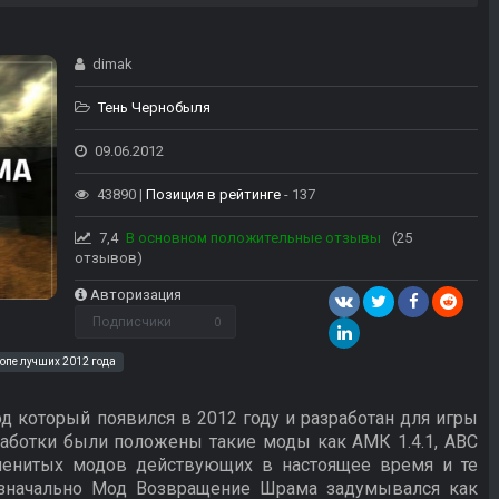
dimak
Тень Чернобыля
09.06.2012
43890 |
Позиция в рейтинге
- 137
7,4
В основном положительные отзывы
(25
отзывов)
Авторизация
Подписчики
0
топе лучших 2012 года
 который появился в 2012 году и разработан для игры
работки были положены такие моды как АМК 1.4.1, ABC
 именитых модов действующих в настоящее время и те
значально Мод Возвращение Шрама задумывался как