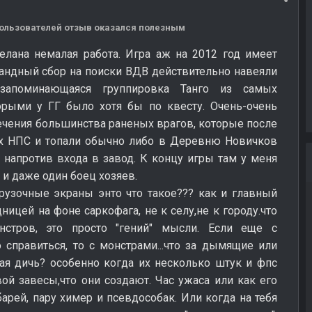
 пользователей отзыв оказался полезным
елана немалая работа. Игра аж на 2012 год имеет
ндный сбор на поиски ВДВ действительно навеяли
запоминающаяся группировка Танго из самых
орыми у ГГ было хотя бы по квесту. Очень-очень
чения большинства раненых врагов, которые после
ых НПС и топали обычно либо в Деревню Новичков
а напротив входа в завод. К концу игры там у меня
и даже один боец хозяев.
рузочные экраны энто что такое??? как и главный
дницей на фоне саркофага, не к селу,не к городу.что
нстров, это просто "гений" мысли. Если еще с
справиться, то с монстрами...что за дымящие или
ая дичь? особенно когда их несколько штук и фпс
й завесы,что они создают. Час ужаса или как его
барей, пару химер и псевдособак. Или когда на тебя