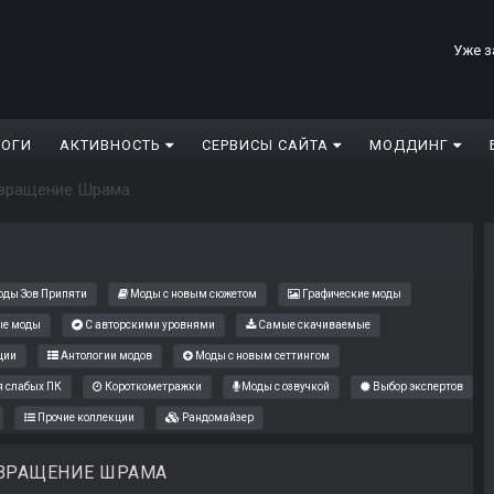
Уже з
ЛОГИ
АКТИВНОСТЬ
СЕРВИСЫ САЙТА
МОДДИНГ
вращение Шрама
ды Зов Припяти
Моды с новым сюжетом
Графические моды
е моды
С авторскими уровнями
Самые скачиваемые
ции
Антологии модов
Моды с новым сеттингом
 слабых ПК
Короткометражки
Моды с озвучкой
Выбор экспертов
Прочие коллекции
Рандомайзер
ВРАЩЕНИЕ ШРАМА