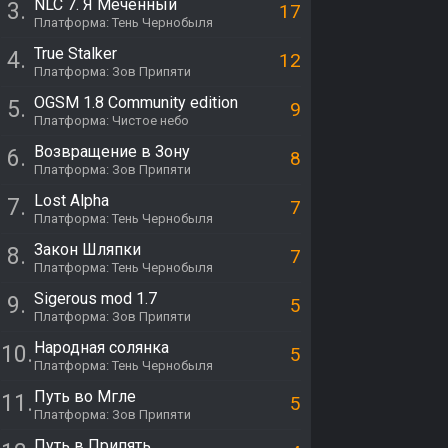
NLC 7. Я Меченный
3.
17
Платформа: Тень Чернобыля
True Stalker
4.
12
Платформа: Зов Припяти
OGSM 1.8 Community edition
5.
9
Платформа: Чистое небо
Возвращение в Зону
6.
8
Платформа: Зов Припяти
Lost Alpha
7.
7
Платформа: Тень Чернобыля
Закон Шляпки
8.
7
Платформа: Тень Чернобыля
Sigerous mod 1.7
9.
5
Платформа: Зов Припяти
Народная солянка
10.
5
Платформа: Тень Чернобыля
Путь во Мгле
11.
5
Платформа: Зов Припяти
Путь в Припять