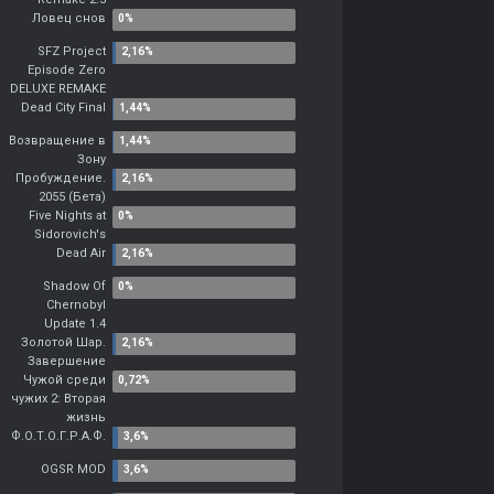
Ловец снов
SFZ Project
Episode Zero
DELUXE REMAKE
Dead City Final
Возвращение в
Зону
Пробуждение.
2055 (Бета)
Five Nights at
Sidorovich's
Dead Air
Shadow Of
Chernobyl
Update 1.4
Золотой Шар.
Завершение
Чужой среди
чужих 2: Вторая
жизнь
Ф.О.Т.О.Г.Р.А.Ф.
OGSR MOD