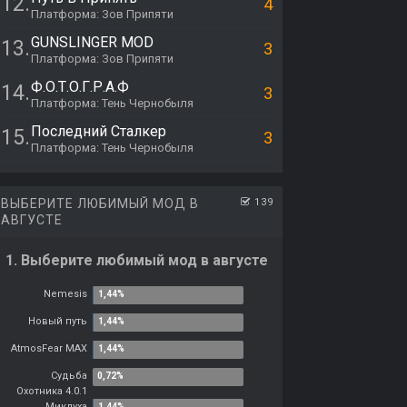
12.
4
Платформа: Зов Припяти
GUNSLINGER MOD
13.
3
Платформа: Зов Припяти
Ф.О.Т.О.Г.Р.А.Ф
14.
3
Платформа: Тень Чернобыля
Последний Сталкер
15.
3
Платформа: Тень Чернобыля
ВЫБЕРИТЕ ЛЮБИМЫЙ МОД В
139
АВГУСТЕ
1. Выберите любимый мод в августе
Nemesis
Новый путь
AtmosFear MAX
Судьба
Охотника 4.0.1
Миклуха