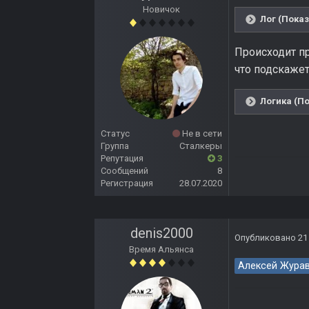
Новичок
Лог (Показ
Происходит пр
что подскаже
Логика (По
Статус
Не в сети
Группа
Сталкеры
Репутация
3
Сообщений
8
Регистрация
28.07.2020
denis2000
Опубликовано
21
Время Альянса
Алексей Жура