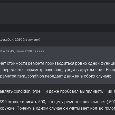
 декабря, 2020
(изменено)
0 в 09:45,
denis2000
сказал:
чет стоимости ремонта производиться ровно одной функцие
е передается параметр condition_type, а в другом - нет. Начн
раметра item_condition передает движек в обоих случаях.
влять condition_type , и даже пробовал выпиливать из h
 399 строке вписать 500, то цену ремонта показывает ( 500
 оружие. Почему в одном случае он учитывает кол-во поло