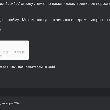
л 495-497 строку , ниче не изменилось, только он перест
, не пойму. Может оно где-то чинится во время вопроса о
:
_upgrades.script
но
кабря, 2020
пользователем HECCbl
 декабря, 2020