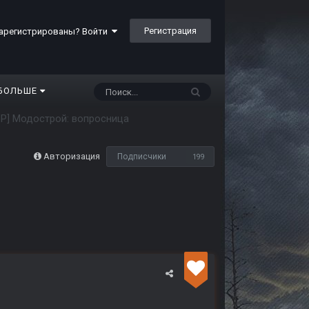
Регистрация
арегистрированы? Войти
БОЛЬШЕ
oP] Модострой: вопросница
Авторизация
Подписчики
199