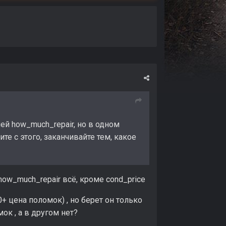
й how_much_repair, но в одном
ите с этого, заканчивайте тем, какое
ow_much_repair всё, кроме cond_price
+ цена поломок) , но берет он только
мок , а в другом нет?