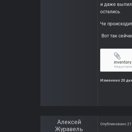
и даже выпили
остались.
Че происходит
Вот так сейчас
inventory
Недоступ
Изменено
20 де
Алексей
Опубликовано
21
Журавель