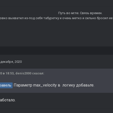
Путь во мгле.
Связь времен.
овко выхватил из-под себя табуретку и очень метко и сильно бросил ее 
 декабря, 2020
0 в 18:53,
denis2000
сказал:
Параметр max_velocity в логику добавьте.
равель
аботало.