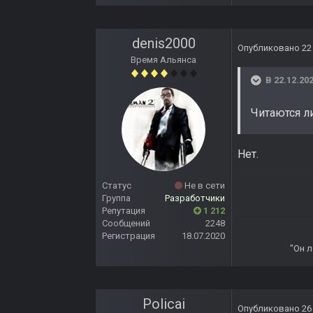
denis2000
Опубликовано
22
Время Альянса
В 22.12.202
Читаются л
Нет.
Статус
Не в сети
Группа
Разработчики
Репутация
1 212
Сообщений
2248
Регистрация
18.07.2020
"Он л
Policai
Опубликовано
26