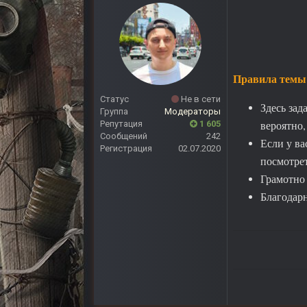
Правила темы
Статус
Не в сети
Здесь зад
Группа
Модераторы
вероятно,
Репутация
1 605
Сообщений
242
Если у ва
Регистрация
02.07.2020
посмотрет
Грамотно 
Благодарн