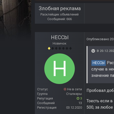
Злобная реклама
Расклейщик объявлений
Сообщений: 666
HECCbl
Опубликовано
20
Новичок
В 20.12.202
Рас
HECCbl
случае в не
значение па
Статус
Не в сети
Пробовал доба
Группа
Сталкеры
Репутация
3
Тоесть если в
Сообщений
13
500, за любое
Регистрация
03.12.2020