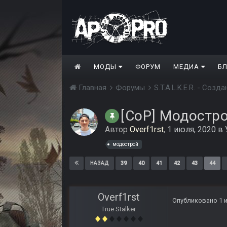
МОДЫ
ФОРУМ
МЕДИА
Б
Главная
Форумы
S.T.A.L.K.E.R. - Соз
[CoP] Модостр
Автор
Overf1rst
,
1 июля, 2020
в
модострой
39
40
41
42
43
44
НАЗАД
Overf1rst
Опубликовано
1 
True Stalker