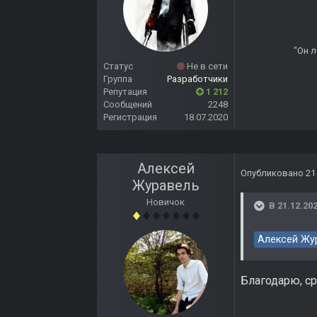
"Он л
Статус
Не в сети
Группа
Разработчики
Репутация
1 212
Сообщений
2248
Регистрация
18.07.2020
Алексей
Опубликовано
21
Журавель
Новичок
В 21.12.202
Алексей Жу
Благодарю, ср