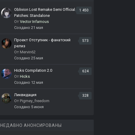
Oblivion Lost Remake Semi Official
1 450
Patches: Standalone
От
Vector Infamous
Создано
21 мая
Проект Отступник - фанатский
573
релиз
От
Mervin62
Создано
25 мая
Hicks Compilation 2.0
624
От
Hicks
Создано
12 мая
Ликвидация
328
От
Pigmey_freedom
Создано
5 июня
НЕДАВНО АНОНСИРОВАНЫ