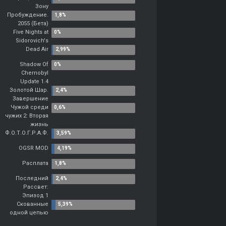
Зону
Пробуждение.
2055 (Бета)
Five Nights at
Sidorovich's
Dead Air
Shadow Of
Chernobyl
Update 1.4
Золотой Шар.
Завершение
Чужой среди
чужих 2: Вторая
жизнь
Ф.О.Т.О.Г.Р.А.Ф.
OGSR MOD
Расплата
Последний
Рассвет:
Эпизод 1
Скованные
одной цепью