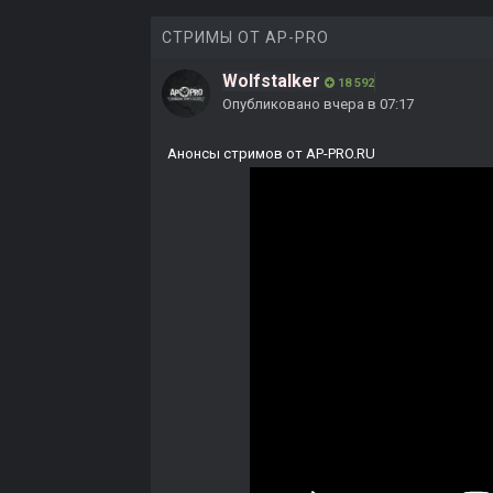
СТРИМЫ ОТ AP-PRO
Wolfstalker
18 592
Опубликовано
вчера в 07:17
Анонсы стримов от AP-PRO.RU