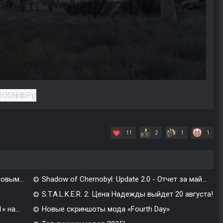
11
2
1
1
овым...
Shadow of Chernobyl: Update 2.0 - Отчет за май...
S.T.A.L.K.E.R. 2: Цена Надежды выйдет 20 августа!
 на...
Новые скриншоты мода «Fourth Day»