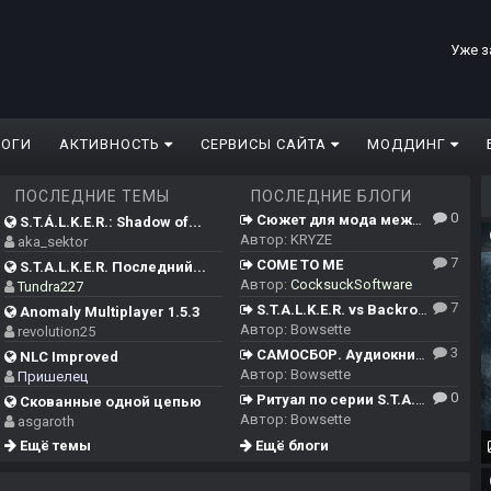
Уже з
ЛОГИ
АКТИВНОСТЬ
СЕРВИСЫ САЙТА
МОДДИНГ
ПОСЛЕДНИЕ ТЕМЫ
ПОСЛЕДНИЕ БЛОГИ
0
Сюжет для мода между ЧН/ТЧ/ЗП и Сердцем Чернобыля
S.T.Á.L.K.E.R.: Shadow of...
Автор:
KRYZE
aka_sektor
7
COME TO ME
S.T.A.L.K.E.R. Последний...
Автор:
CocksuckSoftware
Tundra227
7
S.T.A.L.K.E.R. vs Backrooms
Anomaly Multiplayer 1.5.3
Автор:
Bowsette
revolution25
3
САМОСБОР. Аудиокнига.
NLC Improved
Автор:
Bowsette
Пришелец
0
Ритуал по серии S.T.A.L.K.E.R.
Скованные одной цепью
Автор:
Bowsette
asgaroth
Ещё темы
Ещё блоги