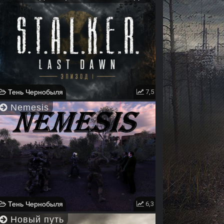
Тень Чернобыля
7,5
Nemesis
Тень Чернобыля
6,3
Новый путь