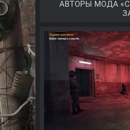
АВТОРЫ МОДА «С
З