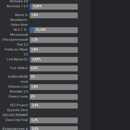
Remake 3.0
Anomaly 1.5.3
Alone in
Windstorm:
Fallen Bear
NLC 7. Я -
Меченный
Объединенный
Пак 2.2
Рейд мо Мрак
2.5
Lost Alpha DC
True Stalker
GUNSLINGER
mod
Oblivion Lost
Remake 2.5
Ловец снов
SFZ Project
Episode Zero
DELUXE REMAKE
Dead City Final
Возвращение в