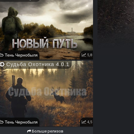
Тень Чернобыля
5,8
Судьба Охотника 4.0.1
Тень Чернобыля
4,5
Больше релизов