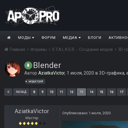
МОДЫ
ФОРУМ
МЕДИА
БЛОГИ
АКТИВНО
Главная
Форумы
S.T.A.L.K.E.R. - Создание модов
3D-г
Blender
Автор
AziatkaVictor
,
1 июля, 2020
в
3D-графика, 
модострой
8
9
10
11
12
13
14
15
16
17
НАЗАД
AziatkaVictor
Опубликовано
1 июля, 2020
Мастер