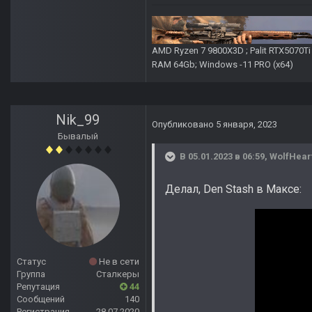
AMD Ryzen 7 9800X3D ; Palit RTX5070T
RAM 64Gb; Windows -11 PRO (х64)
Nik_99
Опубликовано
5 января, 2023
Бывалый
В 05.01.2023 в 06:59,
WolfHear
Делал, Den Stash в Максе:
Статус
Не в сети
Группа
Сталкеры
Репутация
44
Сообщений
140
Регистрация
28.07.2020