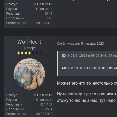
Статус
Не в сети
Группа
Сталкеры
Репутация
44
Сообщений
140
Регистрация
28.07.2020
WolfHeart
Опубликовано
5 января, 2023
Эксперт
В 05.01.2023 в 08:04,
Nik_99
ск
может что-то недоговарива
Может это что-то, настолько о
Ну например: где то прописат
Статус
Не в сети
Группа
Сталкеры
этому точно не знаю. Тут надо
Репутация
1 153
Сообщений
2561
Регистрация
26.07.2020