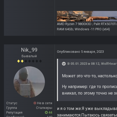
AMD Ryzen 7 9800X3D ; Palit RTX5070T
RAM 64Gb; Windows -11 PRO (х64)
Nik_99
Опубликовано
5 января, 2023
Бывалый
В 05.01.2023 в 08:12,
WolfHear
Может это что-то, настольк
Ну например: где то пропис
вникал, по этому точно не з
Статус
Не в сети
Группа
Сталкеры
и я о том же.Я уже выкладыв
Репутация
44
занимаются.Пытаюсь связатьс