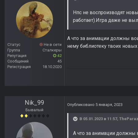
Нпс не воспроизводят новы
работает).Игра даже не выл
А что за анимации должны во
Статус
Не в сети
нему библиотеку твоих новых 
Группа
Сталкеры
Репутация
42
Сообщений
45
Регистрация
18.10.2020
Nik_99
Опубликовано
5 января, 2023
Бывалый
В 05.01.2023 в 11:57,
TheParaz
А что за анимации должны 