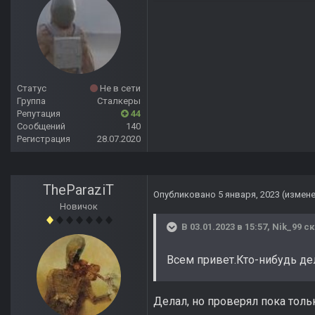
Статус
Не в сети
Группа
Сталкеры
Репутация
44
Сообщений
140
Регистрация
28.07.2020
TheParaziT
Опубликовано
5 января, 2023
(измен
Новичок
В 03.01.2023 в 15:57,
Nik_99
ск
Всем привет.Кто-нибудь де
Делал, но проверял пока толь