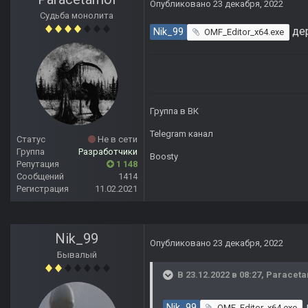
Опубликовано
23 декабря, 2022
Судьба монолита
де
Nik_99
OMF_Editor_x64.exe
Группа в ВК
Telegram канал
Статус
Не в сети
Группа
Разработчики
Boosty
Репутация
1 148
Сообщений
1414
Регистрация
11.02.2021
Nik_99
Опубликовано
23 декабря, 2022
Бывалый
В 23.12.2022 в 08:27,
Paraceta
Nik_99
OMF_Editor_x64.exe