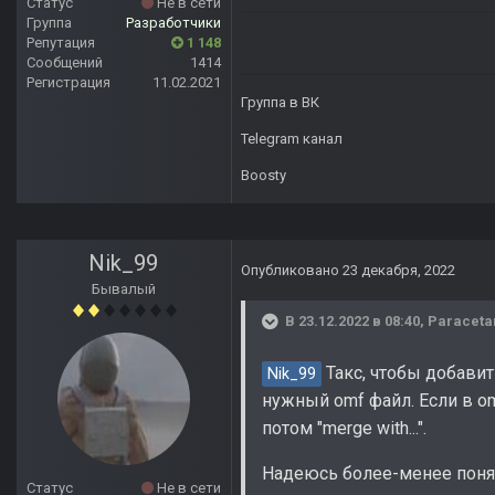
Статус
Не в сети
Группа
Разработчики
Репутация
1 148
Сообщений
1414
Регистрация
11.02.2021
Группа в ВК
Telegram канал
Boosty
Nik_99
Опубликовано
23 декабря, 2022
Бывалый
В 23.12.2022 в 08:40,
Paraceta
Такс, чтобы добавить
Nik_99
нужный omf файл. Если в om
потом "merge with...".
Надеюсь более-менее поня
Статус
Не в сети