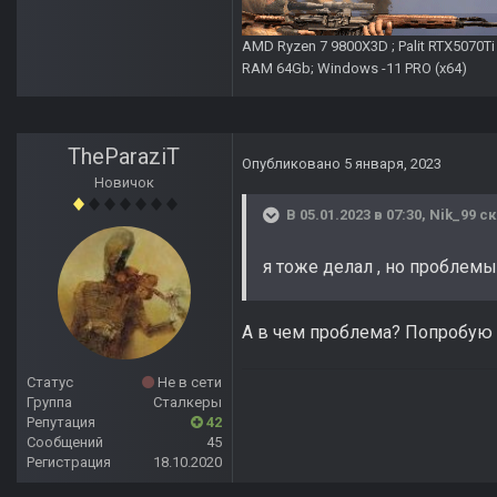
AMD Ryzen 7 9800X3D ; Palit RTX5070T
RAM 64Gb; Windows -11 PRO (х64)
TheParaziT
Опубликовано
5 января, 2023
Новичок
В 05.01.2023 в 07:30,
Nik_99
ск
я тоже делал , но проблемы
А в чем проблема? Попробую п
Статус
Не в сети
Группа
Сталкеры
Репутация
42
Сообщений
45
Регистрация
18.10.2020