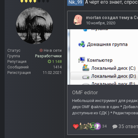
А чёрт его знает, спро
Nik_99
Статус
Не в сети
Группа
Разработчики
Репутация
1 148
Сообщений
1414
Регистрация
11.02.2021