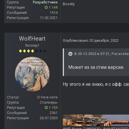
Группа
Разработчики
Boosty
Репутация
1 148
Сообщений
1414
Регистрация
11.02.2021
WolfHeart
Опубликовано
20 декабря, 2022
Эксперт
В 20.12.2022 в 07:21,
Paraceta
Может из за стим версии.
Ну этого я не знаю, я с офф. са
Статус
Не в сети
Группа
Сталкеры
Репутация
1 153
Сообщений
2561
Регистрация
26.07.2020
AMD Ryzen 7 9800X3D ; Palit RTX5070T