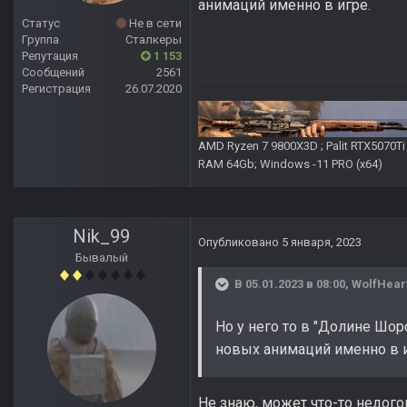
анимаций именно в игре.
Статус
Не в сети
Группа
Сталкеры
Репутация
1 153
Сообщений
2561
Регистрация
26.07.2020
AMD Ryzen 7 9800X3D ; Palit RTX5070T
RAM 64Gb; Windows -11 PRO (х64)
Nik_99
Опубликовано
5 января, 2023
Бывалый
В 05.01.2023 в 08:00,
WolfHear
Но у него то в "Долине Шо
новых анимаций именно в и
Не знаю, может что-то недого