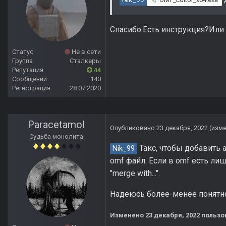
Спасибо.Есть инструкция?Или 
Статус
Не в сети
Группа
Сталкеры
Репутация
44
Сообщений
140
Регистрация
28.07.2020
Paracetamol
Опубликовано
23 декабря, 2022
(изм
Судьба монолита
Такс, чтобы добавить а
Nik_99
omf файл. Если в omf есть лиш
"merge with...".
Надеюсь более-менее понятно
Изменено
23 декабря, 2022
пользо