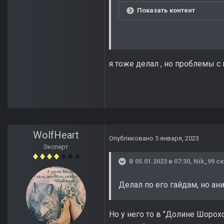
Показать контент
я тоже делал , но проблемы с
WolfHeart
Опубликовано
5 января, 2023
Эксперт
В 05.01.2023 в 07:30,
Nik_99
ск
Делал по его гайдам, но ан
Но у него то в "Долине Шоро