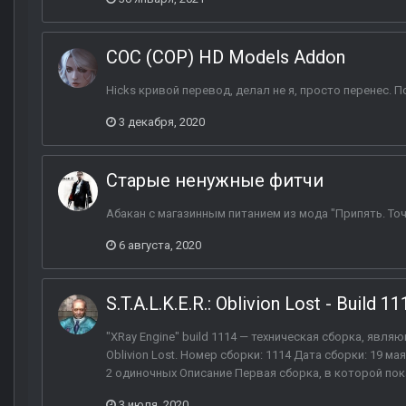
COC (COP) HD Models Addon
Hicks кривой перевод, делал не я, просто перенес. П
3 декабря, 2020
Старые ненужные фитчи
Абакан с магазинным питанием из мода "Припять. Точ
6 августа, 2020
S.T.A.L.K.E.R.: Oblivion Lost - Build 1
"XRay Engine" build 1114 — техническая сборка, являю
Oblivion Lost. Номер сборки: 1114 Дата сборки: 19 ма
2 одиночных Описание Первая сборка, в которой показан
3 июля, 2020