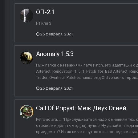
ОП-2.1
F1 или S
26 февраля, 2021
Anomaly 1.5.3
Рыж папки с названиями патч Patch, это адаптации к
Artefact_Renovation_1_5_1_Patch_for_BaS Artefact_Reno
Trader_Overhaul_Patches папка олд Old versions - прош
25 февраля, 2021
Call Of Pripyat: Меж Двух Огней
Petrovic ага. ... "Прислушиваться надо к мнениям тех
отзывам и делать мод(-ы) лучше. Ну давайте тогда пи
приедем то? И так ни чего путного за последние года