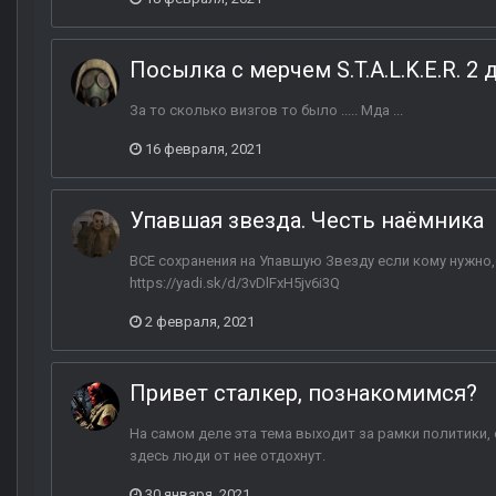
Посылка с мерчем S.T.A.L.K.E.R. 2
За то сколько визгов то было ..... Мда ...
16 февраля, 2021
Упавшая звезда. Честь наёмника
ВСЕ сохранения на Упавшую Звезду если кому нужно,о
https://yadi.sk/d/3vDlFxH5jv6i3Q
2 февраля, 2021
Привет сталкер, познакомимся?
На самом деле эта тема выходит за рамки политики, с
здесь люди от нее отдохнут.
30 января, 2021