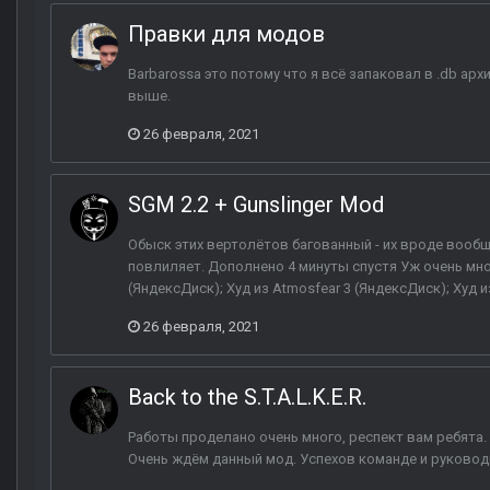
Правки для модов
Barbarossa это потому что я всё запаковал в .db ар
выше.
26 февраля, 2021
SGM 2.2 + Gunslinger Mod
Обыск этих вертолётов багованный - их вроде вообще 
повлиляет. Дополнено 4 минуты спустя Уж очень мно
(ЯндексДиск); Худ из Atmosfear 3 (ЯндексДиск); Худ и
26 февраля, 2021
Back to the S.T.A.L.K.E.R.
Работы проделано очень много, респект вам ребята
Очень ждём данный мод. Успехов команде и руково