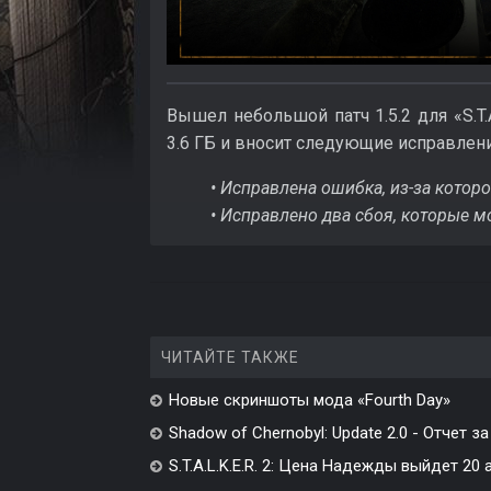
Вышел небольшой патч 1.5.2 для «S.T.
3.6 ГБ и вносит следующие исправлени
• Исправлена ошибка, из-за котор
• Исправлено два сбоя, которые 
ЧИТАЙТЕ ТАКЖЕ
Новые скриншоты мода «Fourth Day»
Shadow of Chernobyl: Update 2.0 - Отчет за 
S.T.A.L.K.E.R. 2: Цена Надежды выйдет 20 