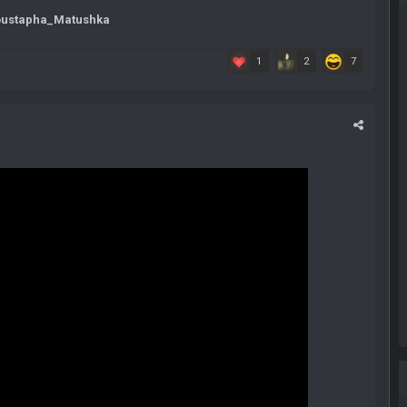
ustapha_Matushka
1
2
7