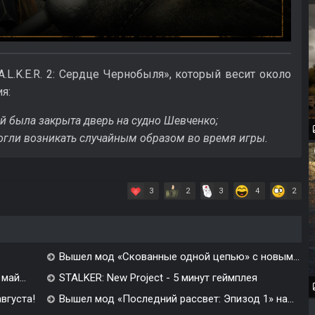
A.L.K.E.R. 2: Сердце Чернобыля», который весит около
я:
ой была закрыта дверь на судно Шевченко;
могли возникать случайным образом во время игры.
3
2
3
4
2
Вышел мод «Скованные одной цепью» с новым...
май...
STALKER: New Project - 5 минут геймплея
августа!
Вышел мод «Последний рассвет: Эпизод 1» на...