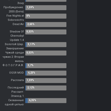
Зону
Пробуждение.
2055 (Бета)
Five Nights at
Sidorovich's
Dead Air
Shadow Of
Chernobyl
Update 1.4
Золотой Шар.
Завершение
Чужой среди
чужих 2: Вторая
жизнь
Ф.О.Т.О.Г.Р.А.Ф.
OGSR MOD
Расплата
Последний
Рассвет:
Эпизод 1
Скованные
одной цепью