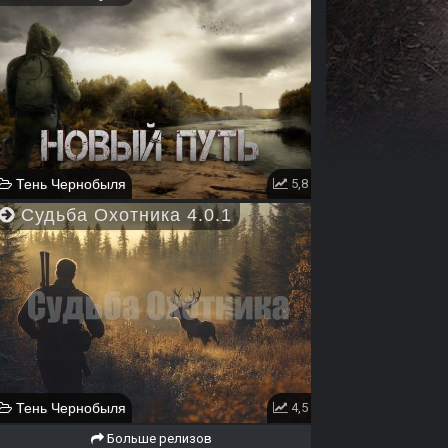
Тень Чернобыля
5,8
Судьба Охотника 4.0.1
Тень Чернобыля
4,5
Больше релизов