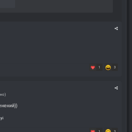
я
1
3
но)
енений))
yi
1
3