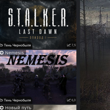
Тень Чернобыля
7,5
Nemesis
Тень Чернобыля
6,3
Новый путь