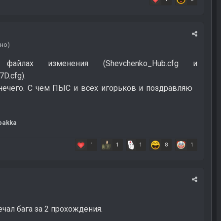
но)
айлах изменения (Shevchenko_Hub.cfg и
.cfg).
 нечего. С чем ПЫС и всех игорьков и поздравляю
bakka
1
1
1
8
1
чал бага за 2 прохождения.