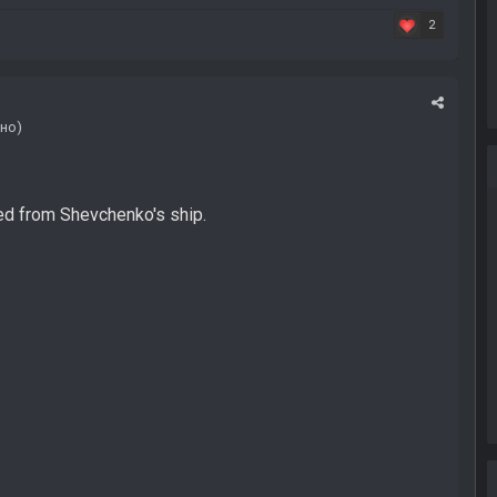
2
но)
d from Shevchenko's ship.