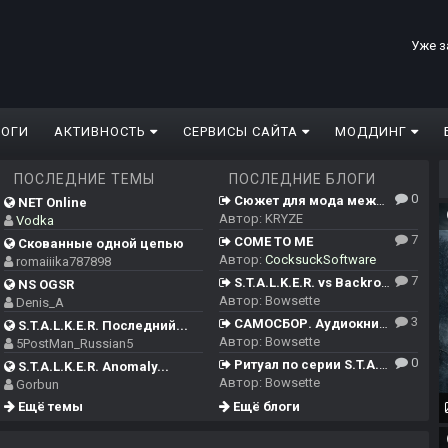
Уже з
ЛОГИ
АКТИВНОСТЬ
СЕРВИСЫ САЙТА
МОДДИНГ
ПОСЛЕДНИЕ ТЕМЫ
ПОСЛЕДНИЕ БЛОГИ
0
Сюжет для мода между ЧН/ТЧ/ЗП и Сердцем Чернобыля
NET Online
Автор:
KRYZE
Vodka
7
COME TO ME
Скованные одной цепью
Автор:
CocksuckSoftware
romaiiika787898
7
S.T.A.L.K.E.R. vs Backrooms
NS OGSR
Автор:
Bowsette
Denis_A
3
САМОСБОР. Аудиокнига.
S.T.A.L.K.E.R. Последний...
Автор:
Bowsette
5PostMan_Russian5
0
Ритуал по серии S.T.A.L.K.E.R.
S.T.A.L.K.E.R. Anomaly...
Автор:
Bowsette
Gorbun
Ещё темы
Ещё блоги