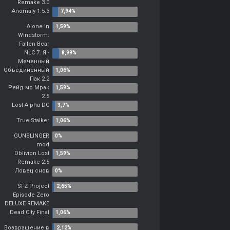
Remake 3.0
Anomaly 1.5.3
Alone in
Windstorm:
Fallen Bear
NLC 7. Я -
Меченный
Объединенный
Пак 2.2
Рейд мо Мрак
2.5
Lost Alpha DC
True Stalker
GUNSLINGER
mod
Oblivion Lost
Remake 2.5
Ловец снов
SFZ Project
Episode Zero
DELUXE REMAKE
Dead City Final
Возвращение в