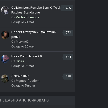
Oblivion Lost Remake Semi Official
1 455
Patches: Standalone
От
Vector Infamous
Создано
21 мая
Проект Отступник - фанатский
573
релиз
От
Mervin62
Создано
25 мая
Hicks Compilation 2.0
624
От
Hicks
Создано
12 мая
Ликвидация
328
От
Pigmey_freedom
Создано
5 июня
НЕДАВНО АНОНСИРОВАНЫ