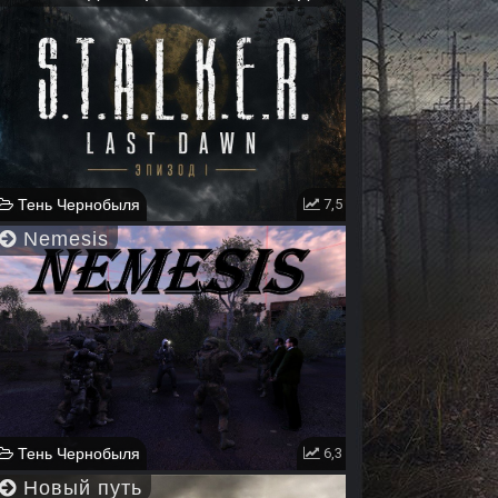
Тень Чернобыля
7,5
Nemesis
Тень Чернобыля
6,3
Новый путь