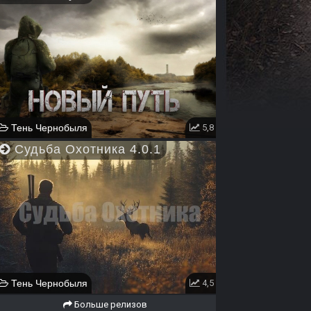
Тень Чернобыля
5,8
Судьба Охотника 4.0.1
Тень Чернобыля
4,5
Больше релизов