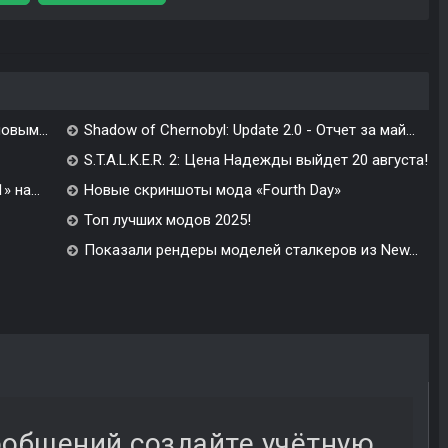
овым...
Shadow of Chernobyl: Update 2.0 - Отчет за май...
S.T.A.L.K.E.R. 2: Цена Надежды выйдет 20 августа!
 на...
Новые скриншоты мода «Fourth Day»
Топ лучших модов 2025!
Показали рендеры моделей сталкеров из New...
ообщений создайте учётную