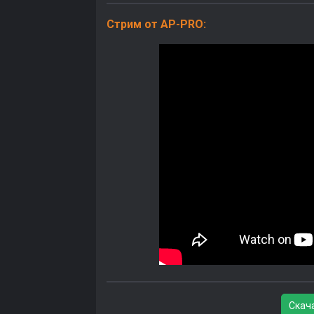
Стрим от AP-PRO:
Скач