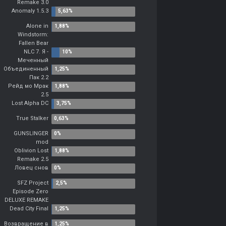
Remake 3.0
Anomaly 1.5.3
Alone in
Windstorm:
Fallen Bear
NLC 7. Я -
Меченный
Объединенный
Пак 2.2
Рейд мо Мрак
2.5
Lost Alpha DC
True Stalker
GUNSLINGER
mod
Oblivion Lost
Remake 2.5
Ловец снов
SFZ Project
Episode Zero
DELUXE REMAKE
Dead City Final
Возвращение в