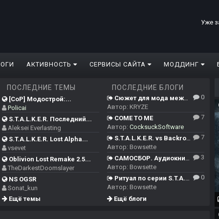
Уже з
ЛОГИ
АКТИВНОСТЬ
СЕРВИСЫ САЙТА
МОДДИНГ
ПОСЛЕДНИЕ ТЕМЫ
ПОСЛЕДНИЕ БЛОГИ
0
Сюжет для мода между ЧН/ТЧ/ЗП и Сердцем Чернобыля
[CoP] Модострой:...
Автор:
KRYZE
Policai
7
COME TO ME
S.T.A.L.K.E.R. Последний...
Автор:
CocksuckSoftware
Aleksei Everlasting
7
S.T.A.L.K.E.R. vs Backrooms
S.T.A.L.K.E.R. Lost Alpha...
Автор:
Bowsette
vsevet
3
САМОСБОР. Аудиокнига.
Oblivion Lost Remake 2.5...
Автор:
Bowsette
TheDarkestDoomslayer
0
Ритуал по серии S.T.A.L.K.E.R.
NS OGSR
Автор:
Bowsette
Sonat_kun
Ещё темы
Ещё блоги