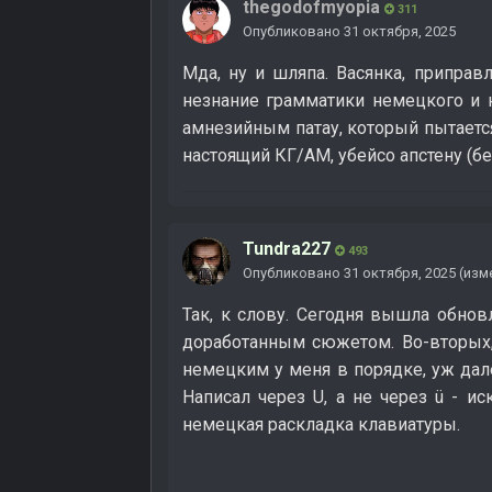
thegodofmyopia
311
Опубликовано
31 октября, 2025
Мда, ну и шляпа. Васянка, приправ
незнание грамматики немецкого и н
амнезийным патау, который пытается 
настоящий КГ/АМ, убейсо апстену (бе
Tundra227
493
Опубликовано
31 октября, 2025
(изм
Так, к слову. Сегодня вышла обно
доработанным сюжетом. Во-вторых, 
немецким у меня в порядке, уж дал
Написал через U, а не через ü - и
немецкая раскладка клавиатуры.