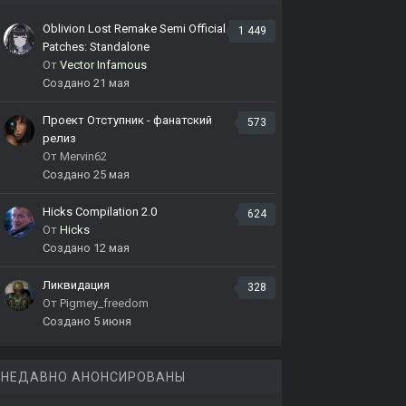
Oblivion Lost Remake Semi Official
1 449
Patches: Standalone
От
Vector Infamous
Создано
21 мая
Проект Отступник - фанатский
573
релиз
От
Mervin62
Создано
25 мая
Hicks Compilation 2.0
624
От
Hicks
Создано
12 мая
Ликвидация
328
От
Pigmey_freedom
Создано
5 июня
НЕДАВНО АНОНСИРОВАНЫ