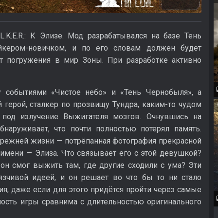
.K.E.R.: К Элизе. Мод разрабатывался на базе Тень
йкером-новичком, и по его словам должен будет
 погружения в мир Зоны. При разработке активно
 событиями «Чистое небо» и «Тень Чернобыля», а
й герой, сталкер по прозвищу Тундра, каким-то чудом
 под излучение Выжигателя мозгов. Очнувшись на
бнаруживает, что почти полностью потерял память.
т прежней жизни — потрёпанная фотография прекрасной
имени — Элиза. Что связывает его с этой девушкой?
он смог выжить там, где другие сходили с ума? Эти
язчивой идеей, и он решает во что бы то ни стало
я, даже если для этого придётся пройти через самые
ость игры сравнима с длительностью оригинального