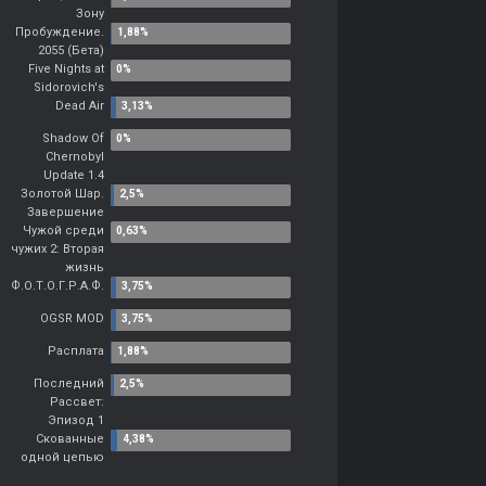
Зону
Пробуждение.
2055 (Бета)
Five Nights at
Sidorovich's
Dead Air
Shadow Of
Chernobyl
Update 1.4
Золотой Шар.
Завершение
Чужой среди
чужих 2: Вторая
жизнь
Ф.О.Т.О.Г.Р.А.Ф.
OGSR MOD
Расплата
Последний
Рассвет:
Эпизод 1
Скованные
одной цепью