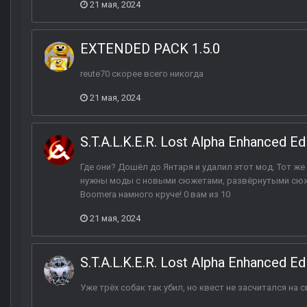
21 мая, 2024
EXTENDED PACK 1.5.0
reute70 скорее всего никогда
21 мая, 2024
S.T.A.L.K.E.R. Lost Alpha Enhanced Ed
Где они? Дошёл до Янтаря и удалил этот мод. Тот же
нужны моды с новыми сюжетами, развёрнутыми сюже
Boomerа намного круче! 0 вам из 10
21 мая, 2024
S.T.A.L.K.E.R. Lost Alpha Enhanced Ed
Уже трёх собак так убил, но квест не засчитался на 