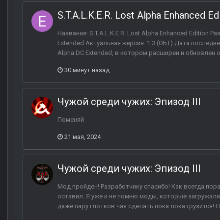
S.T.A.L.K.E.R. Lost Alpha Enhanced Ed
Название: S.T.A.L.K.E.R. Lost Alpha Enhanced Edition
Extended Актуальная версия: 1.3 (ОБТ) Дата последнег
Alpha DC Extended, в котором расширен и обновлен о
30 минут назад
Чужой среди чужих: Эпизод III
Поменяй
21 мая, 2024
Чужой среди чужих: Эпизод III
Мод пройден! Разработчику спасибо! Как всегда по
оставил. Я уже и не помню моды, которые загружали
даже пару глотков чая сделать пока лока грузится! Н