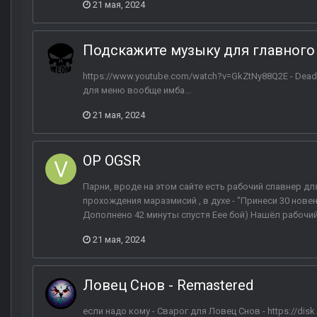
21 мая, 2024
Подскажите музыку для главног
https://www.youtube.com/watch?v=GkZtNy88Q2E - Dead Ce
для меню вообще имба...
21 мая, 2024
ОP OGSR
Парни, вроде на этом сайте есть рабочий спавнер д
прохождения маразмисий , в духе - "Принеси 30 новен
Дополнено 42 минуты спустя Еее бой) Нашёл рабочий 
21 мая, 2024
Ловец Снов - Remastered
если надо кому - Сварог для Ловец Снов - https://di