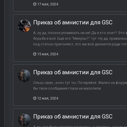
17 мая, 2024
Приказ об амнистии для GSC
А, ну да, плохое упоминать ни-ни! Да и кто ноет? Это
борьба и всё. Ещё это "Минусы?" тут. Ну да, правил
под статью пригоняют, это же всё делается ради то
15 мая, 2024
Приказ об амнистии для GSC
Слыш овен , конч тут ты. Потеряйся. Жалко на форуме
бы твои сообщения глаза не мазолили
12 мая, 2024
Приказ об амнистии для GSC
А вы тут большинство молодцы , я смотрю , как выя