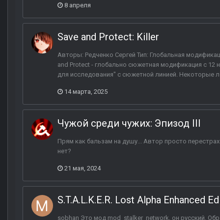
8 апреля
Save and Protect: Killer
Авторы: Редченко Сергей Тип: Глобальная модификаци
and Protect - глобально сюжетная модификация с 12 
для исследования" с сюжетной линией. Некоторые 
14 марта, 2025
Чужой среди чужих: Эпизод III
Прям как бальзам на душу... Автор просто перестрах
нет?
21 мая, 2024
S.T.A.L.K.E.R. Lost Alpha Enhanced Ed
sobhan Это мод mod_stalker_network, он русский. Обр