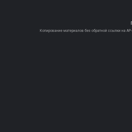
Копирование материалов без обратной ссылки на AP-PR