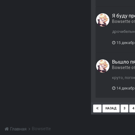
Я буду пр
Bowsette
о
дрочибельно
15 декабр
Вышло пя
Bowsette
о
круто, пого
14 декабр
3
4
НАЗАД
Bowsette
Главная