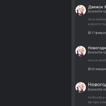
Движок X-
Bowsette
п
Но в любом 
а просто го
17 февра
Новогодн
Bowsette
п
есть в теле
23 января
Нового
Bowsette
оп
На Boosty у
авторы утве