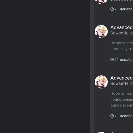
21 декабр
Advanced
Bowsette
о
Ну при пере
после Шустр
21 декабр
Advanced
Bowsette
о
Побегал мал
прикольная,
один какой-
21 декабр