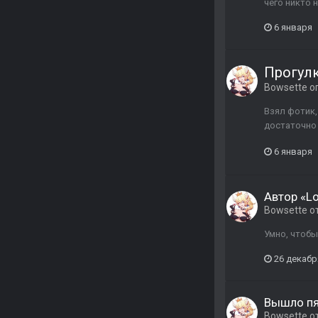
чего никто 
6 января
Прогулк
Bowsette
оп
Взял фотик,
достаточно 
6 января
Автор «L
Bowsette
о
Умно, чтобы
26 декабр
Вышло пя
Bowsette
о