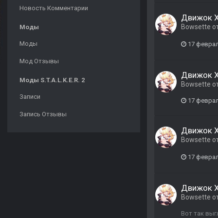
Новость Комментарии
Движок X
Bowsette
о
Моды
Моды
17 февра
Мод Отзывы
Движок X
Моды S.T.A.L.K.E.R. 2
Bowsette
о
Записи
17 февра
Запись Отзывы
Движок X
Bowsette
о
17 февра
Движок X
Bowsette
о
Вот так выг