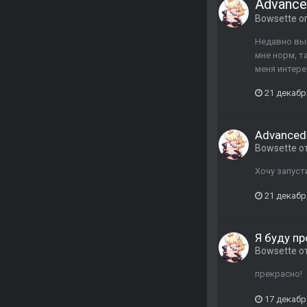
Advance
Bowsette
оп
Недавно выш
мне норм, т
меня интере
21 декабр
Advanced
Bowsette
о
Хочу запусти
21 декабр
Я буду пр
Bowsette
о
прекрасно!
17 декабр