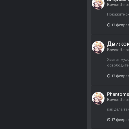
Bowsette
о
Покажите ск
17 февра
Движок 
Bowsette
о
Хватит мудо
освободитес
17 февра
Phantoms
Bowsette
о
как дела та
17 февра