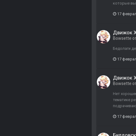
которые вы
17 февра
Движок X
Bowsette
о
Бедолаги де
17 февра
Движок X
Bowsette
о
Нет хорошег
тематике ре
подрачиваю 
17 февра
Билдовск