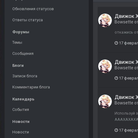
Обновления статусов
Движок X
Ответы статуса
Bowsette
о
Форумы
откажись от
Темы
17 февра
Сообщения
Движок X
Блоги
Bowsette
о
Записи блога
17 февра
Комментарии блога
Движок X
Календарь
Bowsette
о
События
Используй з
АААХАХАХАХАХ
Новости
17 февра
Новости