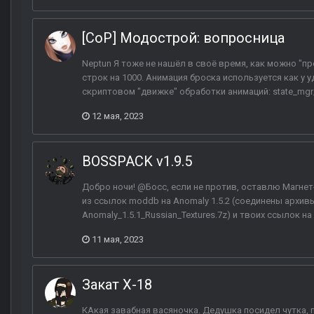
[CoP] Модострой: вопросница
Neptun Я тоже не нашёл в своё время, как можно "п
строк на 1000. Анимация броска используется как у у
скриптовом "движке" обработки анимаций: state_mgr_anim
12 мая, 2023
BOSSPACK v1.9.5
Добро ночи! @Босс, если не против, оставлю Магнет
из ссылок moddb на Anomaly 1.5.2 (соединены архивы A
Anomaly_1.5.1_Russian_Textures.7z) и твоих ссылок на
11 мая, 2023
Закат X-18
КАкая завабная васяночка. Дедушка посидел чутка, 