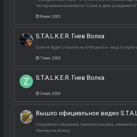
тестирование начинается 12 мая, в день рождения ОП
8 мая, 2023
S.T.A.L.K.E.R. Гнев Волка
Если не будет отсылок на АУФ цитаты - мод потерял
7 мая, 2023
S.T.A.L.K.E.R. Гнев Волка
5 мая, 2023
Вышло официальное видео S.T.A.L.
Поправили освещение, накинули решейд, заменили ра
Лингера на их мод.