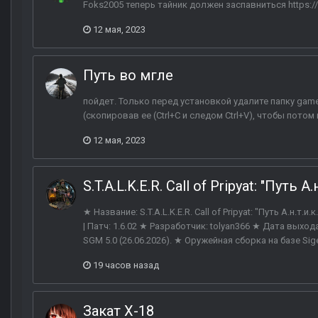
Foks2005 теперь тайник должен заспавниться https://
12 мая, 2023
Путь во мгле
пойдет. Только перед установкой удалите папку game
(скопировав ее (Ctrl+C и следом Ctrl+V), чтобы пото
12 мая, 2023
S.T.A.L.K.E.R. Call of Pripyat: "Путь А.н
★ Название: S.T.A.L.K.E.R. Call of Pripyat: "Путь А.н.т
| Патч: 1.6.02 ★ Разработчик: tolyan366 ★ Дата выхода: 
SGM 5.0 (26.06.2026). ★ Оружейная сборка на базе Sigero
19 часов назад
Закат X-18