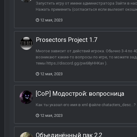
Запустить игру от имени администратора Зайти в на
Нажать применить (согласиться если вылезет окошк
12 мая, 2023
Prosectors Project 1.7
Многое зависит от действий игрока. Обычно 3-4 по 40
возникают какие-то вопросы по игре, то можете зада
темы https://discord.gg/pw68yHHKav ).
12 мая, 2023
[CoP] Модострой: вопросница
Как ты указал его имя в xml файле chatacters_desc..
12 мая, 2023
Объединённый пак 2.2