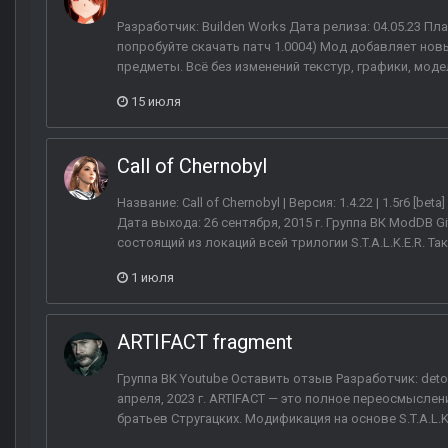
Разработчик: Builden Works Дата релиза: 04.05.23 Плат
попробуйте скачать патч 1.0004) Мод добавляет нов
предметы. Всё без изменений текстур, графики, модел
15 июля
Call of Chernobyl
Название: Call of Chernobyl | Версия: 1.4.22 | 1.5r6 [
Дата выхода: 26 сентября, 2015 г. Группа ВК ModDB
состоящий из локаций всей трилогии S.T.A.L.K.E.R. Та
1 июля
ARTIFACT fragment
Группа ВК Youtube Оставить отзыв Разработчик: deto
апреля, 2023 г. ARTIFACT — это полное переосмысл
братьев Стругацких. Модификация на основе S.T.A.L.K