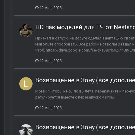
12 мая, 2023
HD пак моделей для ТЧ от Nestand
Приехал в отпуск, на досуге сделал адаптацию своего
Извольте опробовать. Все рабочие стволы раздал н
чтоб. https://drive.google.com/file/d/1B8iYl69ZlnnBiNE
12 мая, 2023
Возвращение в Зону (все дополн
MotaRin чтобы не было вылета, перекачайте и переу
регулируется вместе с перезапуском игры.
12 мая, 2023
Возвращение в Зону (все дополн