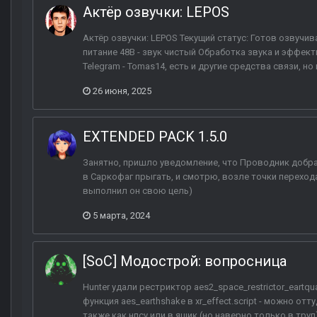
Актёр озвучки: LEPOS
Актёр озвучки: LEPOS Текущий статус: Готов озвуч
питание 48B - звук чистый Обработка звука и эффект
Telegram - Tomas14, есть и другие средства связи, но 
26 июня, 2025
EXTENDED PACK 1.5.0
Занятно, пришло уведомление, что Проводник добрал
в Саркофаг прыгать, и смотрю, возле точки переход
выполнил он свою цель)
5 марта, 2024
[SoC] Модострой: вопросница
Hunter удали рестриктор aes2_space_restrictor_eartqu
функция aes_earthshake в xr_effect.script - можно отту
также как нпсу или в ящик (но наверно только в труп