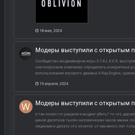
18 мая, 2024
Модеры выступили с открытым п
Сообщество модмейкеров игры S.T.A.L.K.E.R. выступ
они попросили компанию определить конкретные ус
использования игрового движка X-Ray Engine, оригин
19 апреля, 2024
Модеры выступили с открытым п
я так понял гсс решили и модинг убить? то что держ
ценой десятков тысяч человеческих часов жизни. по
лицензии и делать что хочется. от них много лет тол