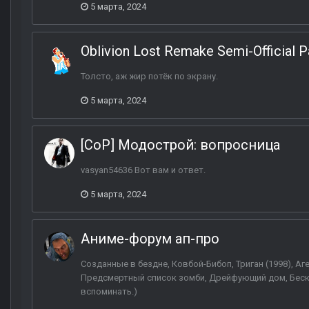
5 марта, 2024
Oblivion Lost Remake Semi-Official 
Толсто, аж жир потёк по экрану.
5 марта, 2024
[CoP] Модострой: вопросница
vasyan54636 Вот вам и ответ.
5 марта, 2024
Аниме-форум ап-про
Созданные в бездне, Ковбой-Бибоп, Триган (1998), А
Предсмертный список зомби, Дрейфующий дом, Беск
вспоминать.)