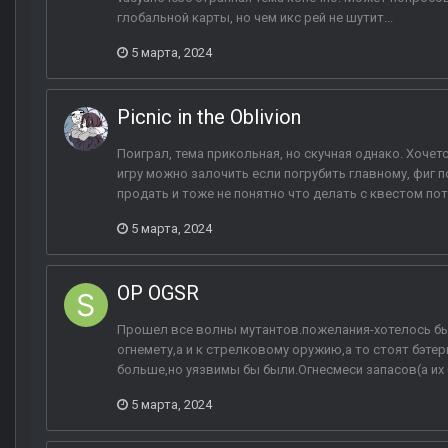
глобальной карты, но чем икс рей не шутит...
5 марта, 2024
Picnic in the Oblivion
Поиграл, тема прикольная, но скучная однако. Хочет
игру можно залочить если погрубить главному, фиг 
продать и тоже не понятно что делать с квестом пото
5 марта, 2024
ОP OGSR
Прошел все волны мутантов.пожелания-хотелось бы 
огнемету,а и к стрелковому оружию,а то стоят бэтеры
больше,но уязвимы бы были.Огнесмеси запасов(а их б
5 марта, 2024