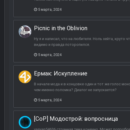
5 марта, 2024
Picnic in the Oblivion
Ну я и написал, что на любителя. Ноль хейта, круто 
видимо и правда поторопился.
5 марта, 2024
Ермак: Искупление
В начале мода и в концовке один и тот же голос мон
чем именно поломка? Диалог не запускается?
5 марта, 2024
[CoP] Модострой: вопросница
vasyan54636 странная тема конечно. Может попробов