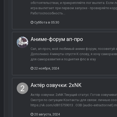
обстоятельствах, и прикрепляйте лог вылета. Если ло
игра вылетает при первом запуске - проверяйте кор
Работоспособность...
Суббота в 05:30
Аниме-форум ап-про
Сап, ап-проч, мой любимый аниме форум, посоветуй
Дополнено 4 минуты спустя К слову, я хочу самораз
для саморазвития и поднятия фпс в xray
22 ноября, 2024
Актёр озвучки: 2xNK
Актёр озвучки: 2xNK Текущий статус: Готов озвучива
Смотря по ситуации Контакты для связи: личные сообщ
https://vk.com/id815759013 . ОЗВ (audio-extractor.net).
20 августа, 2024