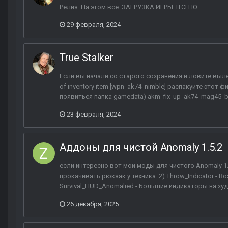
Релиз. На этом всё. ЗАГРУЗКА ИГРЫ: ITCH.IO
29 февраля, 2024
True Stalker
Если вы начали со старого сохранения и ловите вылет
of inventory item [wpn_ak74_nimble] распакуйте этот ф
появиться папка gamedata) akm_fix_up_ak74_mag45_bl
23 февраля, 2024
Аддоны для чистой Anomaly 1.5.2
если интересно вот мои моды для чистого Anomaly 1.
прокачивать рюкзак у техника. 2) Throw_Indicator - 
Survival_HUD_Anomalied - Большие индикаторы на худе
26 декабря, 2025