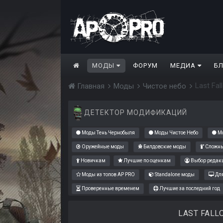
МОДЫ
ФОРУМ
МЕДИА
Б
Last Fal
Главная
Моды
Чистое небо
ДЕТЕКТОР МОДИФИКАЦИЙ
Моды Тень Чернобыля
Моды Чистое Небо
Мо
Оружейные моды
Билдовские моды
Сложны
Новичкам
Лучшие по оценкам
Выбор редак
Моды из топов AP PRO
Standalone моды
Для
Проверенные временем
Лучшие за последний год
LAST FALLO