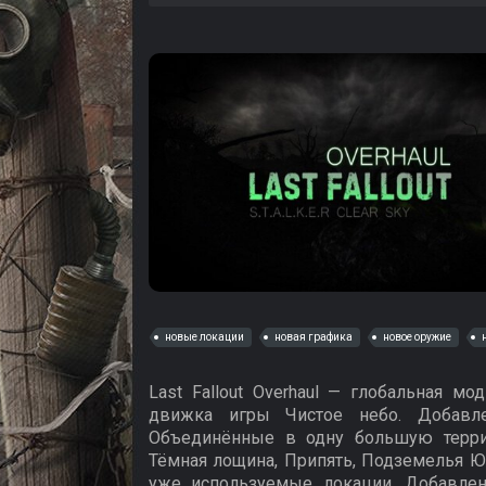
новые локации
новая графика
новое оружие
Last Fallout Overhaul — глобальная м
движка игры Чистое небо. Добавл
Объединённые в одну большую террит
Тёмная лощина, Припять, Подземелья Ю
уже используемые локации. Добавле