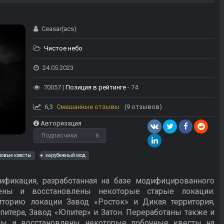
Ceasar(acs)
Чистое небо
24.05.2023
70057 |
Позиция в рейтинге
- 74
6,3
Смешанные отзывы
(9 отзывов)
Авторизация
Подписчики
8
новые квесты
зарубежный мод
одификация, разработанная на базе модифицированного
ены и восстановлены некоторые старые локации:
орию локации Завод «Росток» и Дикая территория,
питера, Завод «Юпитер» и Затон. Переработаны также и
ны и восстановлены некоторые побочные квесты на