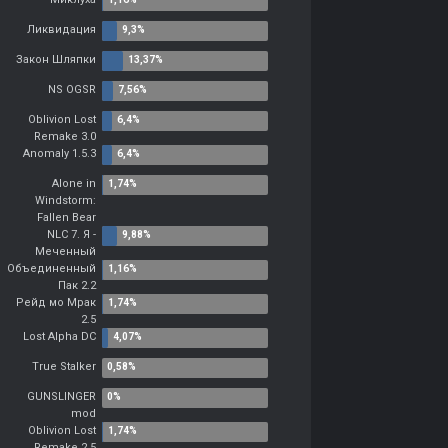
Ликвидация
Закон Шляпки
NS OGSR
Oblivion Lost
Remake 3.0
Anomaly 1.5.3
Alone in
Windstorm:
Fallen Bear
NLC 7. Я -
Меченный
Объединенный
Пак 2.2
Рейд мо Мрак
2.5
Lost Alpha DC
True Stalker
GUNSLINGER
mod
Oblivion Lost
Remake 2.5