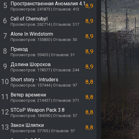
Пространственная Аномалия 4.1
5
8,9
Просмотров: 241873 | Отзывов: 413
Call of Chernobyl
6
8,9
Просмотров: 262714 | Отзывов: 317
Alone In Windstorm
7
8,9
Просмотров: 155830 | Отзывов: 50
Приход
8
8,9
Просмотров: 59435 | Отзывов: 31
Долина Шорохов
9
8,9
Просмотров: 178577 | Отзывов: 244
Short story - Intruders
10
8,8
Просмотров: 157444 | Отзывов: 97
Ветер времени
11
8,8
Просмотров: 214457 | Отзывов: 371
STCoP Weapon Pack 3.8
12
8,8
Просмотров: 184090 | Отзывов: 57
Закон Шляпки
13
8,8
Просмотров: 57765 | Отзывов: 97