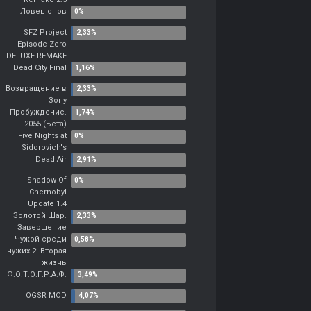
Ловец снов
SFZ Project
Episode Zero
DELUXE REMAKE
Dead City Final
Возвращение в
Зону
Пробуждение.
2055 (Бета)
Five Nights at
Sidorovich's
Dead Air
Shadow Of
Chernobyl
Update 1.4
Золотой Шар.
Завершение
Чужой среди
чужих 2: Вторая
жизнь
Ф.О.Т.О.Г.Р.А.Ф.
OGSR MOD