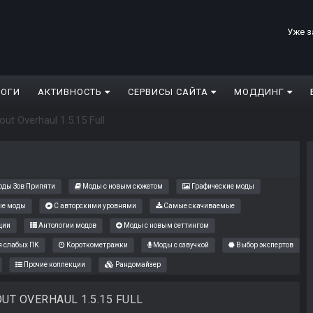
Уже з
ЛОГИ
АКТИВНОСТЬ
СЕРВИСЫ САЙТА
МОДДИНГ
lout Overhaul 1.5.15 Full
ды Зов Припяти
Моды с новым сюжетом
Графические моды
е моды
С авторскими уровнями
Самые скачиваемые
ции
Антологии модов
Моды с новым сеттингом
 слабых ПК
Короткометражки
Моды с озвучкой
Выбор экспертов
Прочие коллекции
Рандомайзер
UT OVERHAUL 1.5.15 FULL