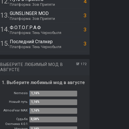
12.
4
Платформа: Зов Припяти
GUNSLINGER MOD
13.
3
Платформа: Зов Припяти
Ф.О.Т.О.Г.Р.А.Ф
14.
3
Платформа: Тень Чернобыля
Последний Сталкер
15.
3
Платформа: Тень Чернобыля
ВЫБЕРИТЕ ЛЮБИМЫЙ МОД В
172
АВГУСТЕ
1. Выберите любимый мод в августе
Nemesis
Новый путь
AtmosFear MAX
Судьба
Охотника 4.0.1
Миклуха