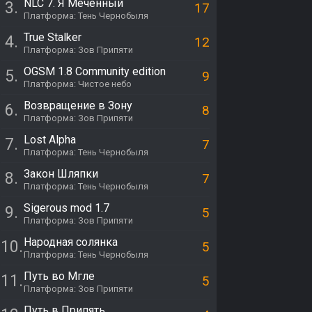
NLC 7. Я Меченный
3.
17
Платформа: Тень Чернобыля
True Stalker
4.
12
Платформа: Зов Припяти
OGSM 1.8 Community edition
5.
9
Платформа: Чистое небо
Возвращение в Зону
6.
8
Платформа: Зов Припяти
Lost Alpha
7.
7
Платформа: Тень Чернобыля
Закон Шляпки
8.
7
Платформа: Тень Чернобыля
Sigerous mod 1.7
9.
5
Платформа: Зов Припяти
Народная солянка
10.
5
Платформа: Тень Чернобыля
Путь во Мгле
11.
5
Платформа: Зов Припяти
Путь в Припять