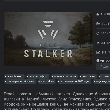
AP-PR
Зов 
21.12.
34112
8,3
П
Автор
Подпи
новый сюжет
новая графика
летняя атмосфера
кат-сцены
озвучк
расширение геймплея
standalone
в топе лучших 2023 года
мод недели
Герой сюжета - обычный сталкер. Далеко не бывал
вылазки в Чернобыльскую Зону Отчуждения. Однако з
Кордона он не решался: как бы не манил к себе центр З
останавливал. Но теперь, когда жизнь за периметром уж