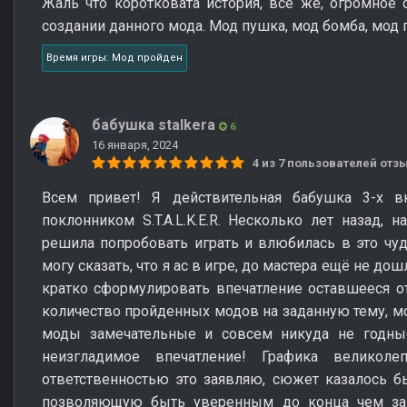
Жаль что коротковата история, все же, огромное 
создании данного мода. Мод пушка, мод бомба, мо
Время игры: Мод пройден
бабушка stalkera
6
16 января, 2024
4 из 7 пользователей от
Всем привет! Я действительная бабушка 3-х в
поклонником S.T.A.L.K.E.R. Несколько лет назад, 
решила попробовать играть и влюбилась в это чуд
могу сказать, что я ас в игре, до мастера ещё не до
кратко сформулировать впечатление оставшееся от 
количество пройденных модов на заданную тему, мо
моды замечательные и совсем никуда не годны
неизгладимое впечатление! Графика великол
ответственностью это заявляю, сюжет казалось бы
позволяющую быть уверенным до конца чем зако