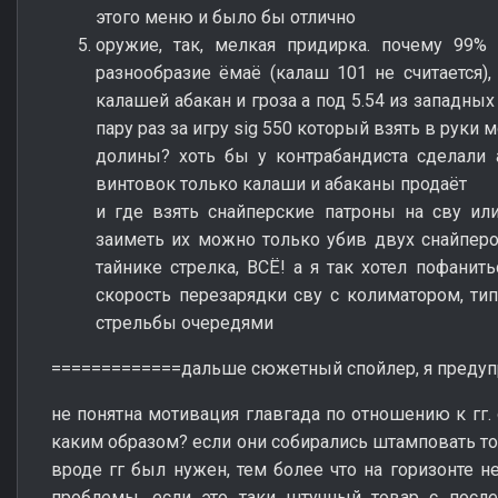
этого меню и было бы отлично
оружие, так, мелкая придирка. почему 99% 
разнообразие ёмаё (калаш 101 не считается),
калашей абакан и гроза а под 5.54 из западны
пару раз за игру sig 550 который взять в рук
долины? хоть бы у контрабандиста сделали 
винтовок только калаши и абаканы продаёт
и где взять снайперские патроны на сву ил
заиметь их можно только убив двух снайперо
тайнике стрелка, ВСЁ! а я так хотел пофанить
скорость перезарядки сву с колиматором, т
стрельбы очередями
=============дальше сюжетный спойлер, я преду
не понятна мотивация главгада по отношению к гг. 
каким образом? если они собирались штамповать то
вроде гг был нужен, тем более что на горизонте н
проблемы. если это таки штучный товар с посл