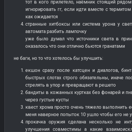
тот в кого прилетело, наёмник стоящий рядом
игнорировать гг, если идти вместе с термито
как ожидается
странные хитбоксы или система урона у све
автомата разбить лампочку
уже было думал что источники света в прин
оказалось что они отлично бьются гранатами
не баги, но то что хотелось бы улучшить:
екшон сразу после катсцен и диалогов, бин
быстрых слотах строго обязательны, иначе по
стрелять в упор и превращают в решето
бандиты в кожанных куртках без фонарей и пнв
через густые кусты
квест хрома просто очень тяжело выполнить ес
меня наверное попыток 10 ушло чтобы его не 
прокачка оружия сделана несколько не инт
улучшения совместимы а какие взаимоиск