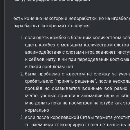
есть конечно некоторые недоработки, но на играбел
пара багов с которыми столкнулся:
если одеть комбез с большим количеством слот
одеть комбез с меньшим количеством слотов т
взаимодействия с слотами игра зависнет. чисту
и сейвов нету, в чн при переодевании костюм
и такой проблемы нет
была проблема с квестом на слежку за учён
срабатывало "принять решение". после несколь
прошёл но оказывается военные всё равно 
месте, учёные пришли к аномалии одни и катс
мне делать пока не посмотрел на ютубе как это
нормально
если после королевской битвы термита угостит
то наёмники гг игнорируют пока не начнёшь п