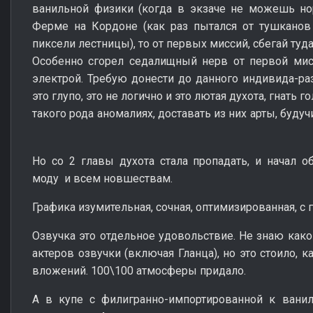
ванильной физики (когда в экзаче не можешь но
Ферме на Кордоне (как раз пытался от тушканов 
пиксели лестницы), то от первых миссий, сбегай туда
Особенно сгорел седалищный нерв от первой мисс
электрой. Требую донести до данного индивида-разр
это глупо, это не логично и это лютая духота, гнать 
такого рода аномалиях, доставать из них арты, буду
Но со 2 главы духота стала пропадать, и начал 
моду и всем новшествам.
Графика изумительная, сочная, оптимизированная, с
Озвучка это отдельное удовольствие. Не знаю како
актеров озвучки (включая Гланца), но это стоило, к
вложений. 100\100 атмосферы придало.
А в купе с филигранно-импортированной к ваниль