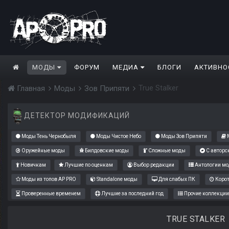
МОДЫ
ФОРУМ
МЕДИА
БЛОГИ
АКТИВНО
True Stalker
Главная
Моды
Зов Припяти
ДЕТЕКТОР МОДИФИКАЦИЙ
Моды Тень Чернобыля
Моды Чистое Небо
Моды Зов Припяти
М
Оружейные моды
Билдовские моды
Сложные моды
С авторс
Новичкам
Лучшие по оценкам
Выбор редакции
Антологии мо
Моды из топов AP PRO
Standalone моды
Для слабых ПК
Коро
Проверенные временем
Лучшие за последний год
Прочие коллекции
TRUE STALKER