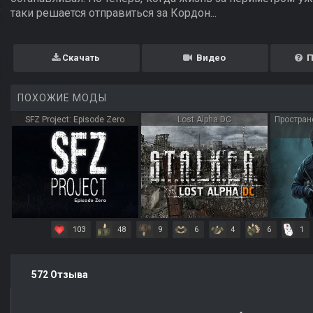
таки решается отправиться за Кордон...
Скачать
Видео
П
ПОХОЖИЕ МОДЫ
SFZ Project: Episode Zero
Lost Alpha DC
Простран
103
48
9
6
4
6
1
572 Отзыва