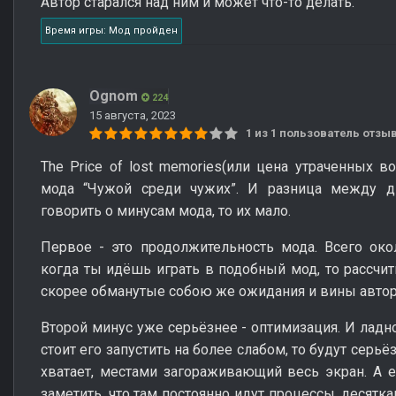
Автор старался над ним и может что-то делать.
Время игры: Мод пройден
Ognom
224
15 августа, 2023
1 из 1 пользователь отз
The Price of lost memories(или цена утраченных в
мода “Чужой среди чужих”. И разница между д
говорить о минусам мода, то их мало.
Первое - это продолжительность мода. Всего окол
когда ты идёшь играть в подобный мод, то рассчит
скорее обманутые собою же ожидания и вины автора
Второй минус уже серьёзнее - оптимизация. И ладн
стоит его запустить на более слабом, то будут сер
хватает, местами загораживающий весь экран. А е
заметить, что там постоянно идут процессы, десятк