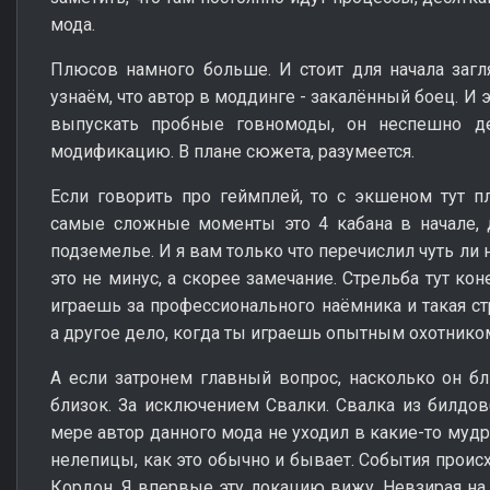
мода.
Плюсов намного больше. И стоит для начала загл
узнаём, что автор в моддинге - закалённый боец. И 
выпускать пробные говномоды, он неспешно де
модификацию. В плане сюжета, разумеется.
Если говорить про геймплей, то с экшеном тут п
самые сложные моменты это 4 кабана в начале, 
подземелье. И я вам только что перечислил чуть ли 
это не минус, а скорее замечание. Стрельба тут кон
играешь за профессионального наёмника и такая 
а другое дело, когда ты играешь опытным охотнико
А если затронем главный вопрос, насколько он бли
близок. За исключением Свалки. Свалка из билдов
мере автор данного мода не уходил в какие-то муд
нелепицы, как это обычно и бывает. События происхо
Кордон. Я впервые эту локацию вижу. Невзирая на 