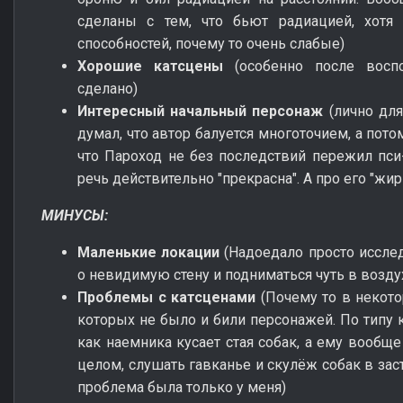
сделаны с тем, что бьют радиацией, хотя 
способностей, почему то очень слабые)
Хорошие катсцены
(особенно после восп
сделано)
Интересный начальный персонаж
(лично для
думал, что автор балуется многоточием, а пото
что Пароход не без последствий пережил пси-
речь действительно "прекрасна". А про его "ж
МИНУСЫ:
Маленькие локации
(Надоедало просто иссле
о невидимую стену и подниматься чуть в возду
Проблемы с катсценами
(Почему то в некот
которых не было и били персонажей. По типу к
как наемника кусает стая собак, а ему вообще 
целом, слушать гавканье и скулёж собак в зас
проблема была только у меня)