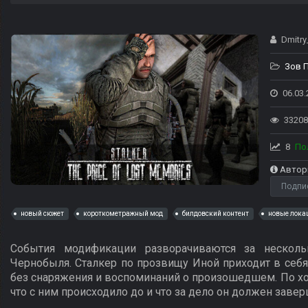
Dmitry
Зов 
06.03.
33208
8
По
Автор
Подпи
новый сюжет
короткометражный мод
билдовский контент
новые лока
События модификации разворачиваются за несколько
Чернобыля. Сталкер по прозвищу Иной приходит в себ
без снаряжения и воспоминаний о произошедшем. По хо
что с ним происходило до и что за дело он должен завер