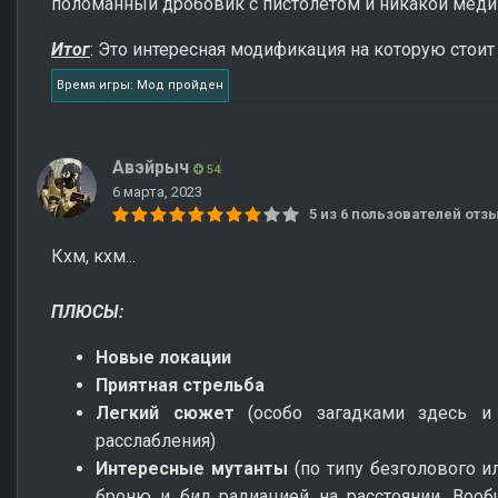
поломанный дробовик с пистолетом и никакой мед
Итог
: Это интересная модификация на которую стоит
Время игры: Мод пройден
Авэйрыч
54
6 марта, 2023
5 из 6 пользователей от
Кхм, кхм...
ПЛЮСЫ:
Новые локации
Приятная стрельба
Легкий сюжет
(особо загадками здесь и
расслабления)
Интересные мутанты
(по типу безголового и
броню и бил радиацией на расстоянии. Воо