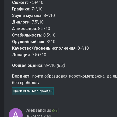
Сюжет:
7.5+\10
Графика:
7+\10
Звук и музыка:
8+\10
Диалоги:
7.5\10
Атмосфера:
8.5\10
Стабильность:
8.5\10
Оружейный пак:
8\10
Качество\Уровень исполнения:
8+\10
Локации:
7.5+\10
Общая оценка:
8+\10
(8.2)
Вердикт:
почти образцовая короткометражка, да е
без пробелов.
Время игры: Мод пройден
Aleksandrus
11
16 ноября, 2023