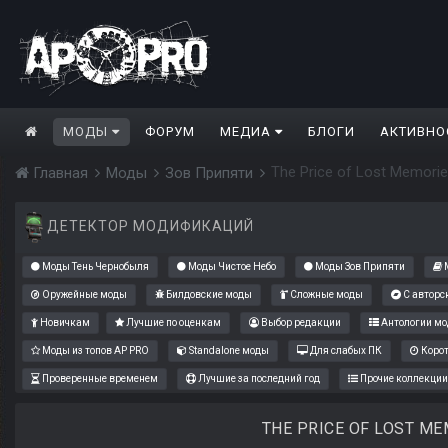
МОДЫ
ФОРУМ
МЕДИА
БЛОГИ
АКТИВНО
The Price of Lost Memori
Главная
Моды
Зов Припяти
ДЕТЕКТОР МОДИФИКАЦИЙ
Моды Тень Чернобыля
Моды Чистое Небо
Моды Зов Припяти
М
Оружейные моды
Билдовские моды
Сложные моды
С авторс
Новичкам
Лучшие по оценкам
Выбор редакции
Антологии мо
Моды из топов AP PRO
Standalone моды
Для слабых ПК
Коро
Проверенные временем
Лучшие за последний год
Прочие коллекции
THE PRICE OF LOST M