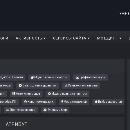
Уже з
ЛОГИ
АКТИВНОСТЬ
СЕРВИСЫ САЙТА
МОДДИНГ
т
ды Зов Припяти
Моды с новым сюжетом
Графические моды
е моды
С авторскими уровнями
Самые скачиваемые
ции
Антологии модов
Моды с новым сеттингом
 слабых ПК
Короткометражки
Моды с озвучкой
Выбор экспертов
Прочие коллекции
Рандомайзер
АТРИБУТ