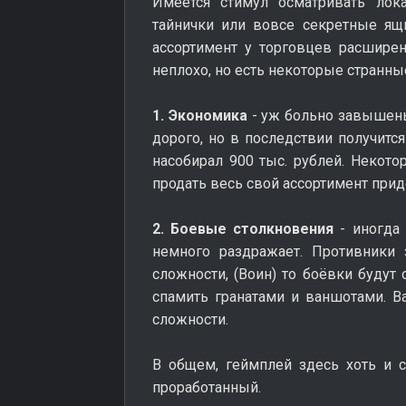
Имеется стимул осматривать лок
тайнички или вовсе секретные я
ассортимент у торговцев расшире
неплохо, но есть некоторые странн
1. Экономика
- уж больно завышены
дорого, но в последствии получитс
насобирал 900 тыс. рублей. Некот
продать весь свой ассортимент прид
2. Боевые столкновения
- иногда 
немного раздражает. Противники 
сложности, (Воин) то боёвки будут
спамить гранатами и ваншотами. В
сложности.
В общем, геймплей здесь хоть и 
проработанный.