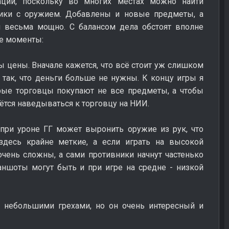
ации, поскольку во многих местах можно найти
щики с оружием. Добавлены и новые предметы, а
н весьма мощно. С балансом дела обстоят вполне
ые моменты:
 цены. Вначале кажется, что всё стоит уж слишком
я так, что деньги больше не нужны. К концу игры я
орые торговцы покупают не все предметы, а чтобы
ётся наведываться к торговцу на НИИ.
при уроне ГГ может выронить оружие из рук, что
здесь крайне меткие, а если играть на высокой
 очень сложны, а сами противники начнут частенько
аншоты могут быть и при игре на средне - низкой
с небольшими грехами, но он очень интересный и