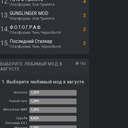
12.
4
Платформа: Зов Припяти
GUNSLINGER MOD
13.
3
Платформа: Зов Припяти
Ф.О.Т.О.Г.Р.А.Ф
14.
3
Платформа: Тень Чернобыля
Последний Сталкер
15.
3
Платформа: Тень Чернобыля
ВЫБЕРИТЕ ЛЮБИМЫЙ МОД В
162
АВГУСТЕ
1. Выберите любимый мод в августе
Nemesis
Новый путь
AtmosFear MAX
Судьба
Охотника 4.0.1
Миклуха