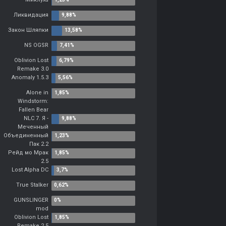
Ликвидация
Закон Шляпки
NS OGSR
Oblivion Lost
Remake 3.0
Anomaly 1.5.3
Alone in
Windstorm:
Fallen Bear
NLC 7. Я -
Меченный
Объединенный
Пак 2.2
Рейд мо Мрак
2.5
Lost Alpha DC
True Stalker
GUNSLINGER
mod
Oblivion Lost
Remake 2.5