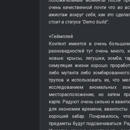
положительные моменты после про
очень качественной почти что во вс
ажиотаж вокруг себя, как это сдела
стоит в статусе "Demo build".
+Геймплей
Контент имеется в очень большом 
разновидностей тут очень много,
новые: крысы, лягушки, зомби, т
симуляция жизни хорошо проработ
либо мутанта либо зомбированного.
трупов и использовать их, что ме
исследованием аномальных з
месторасположение, но затем п
карте. Радуют очень сильно и аван
для экономии времени, аванпосты и
хороший хабар. Понравилось, ч
предметы будут подсвечиваться. Ра