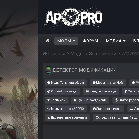
МОДЫ
ФОРУМ
МЕДИА
Б
Атрибу
Главная
Моды
Зов Припяти
ДЕТЕКТОР МОДИФИКАЦИЙ
Моды Тень Чернобыля
Моды Чистое Небо
Мо
Оружейные моды
Билдовские моды
Сложны
Новичкам
Лучшие по оценкам
Выбор редак
Моды из топов AP PRO
Standalone моды
Для
Проверенные временем
Лучшие за последний год