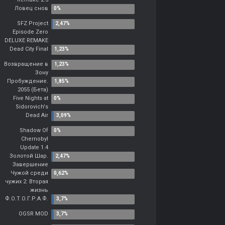
Ловец снов
SFZ Project
Episode Zero
DELUXE REMAKE
Dead City Final
Возвращение в
Зону
Пробуждение.
2055 (Бета)
Five Nights at
Sidorovich's
Dead Air
Shadow Of
Chernobyl
Update 1.4
Золотой Шар.
Завершение
Чужой среди
чужих 2: Вторая
жизнь
Ф.О.Т.О.Г.Р.А.Ф.
OGSR MOD