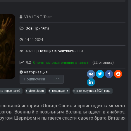
V.I.V.I.E.N.T. Team
Зов Припяти
14.11.2024
48711 |
Позиция в рейтинге
- 119
9,2
Очень положительные отзывы
(22 отзыва)
Авторизация
Подписчики
11
ка персонажей
vivent team
мод недели
в топе лучших 2024 года
основной истории «Ловца Снов» и происходит в момент
згов. Военный с позывным Воланд впадает в анабиоз,
другом Шерифом и пытается спасти своего брата Виталия