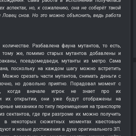
хождения. Сама работа в исполнении получилась
ех аспектах, но, к сожалению, она не соберёт такой
л Ловец снов. Но это можно объяснить, ведь работа
количестве. Разбавлена фауна мутантов, то есть,
 к тому же, помимо старых мутантов добавлены и
араканы, псевдомедведи, мутанты из метро. Сама
ана, поскольку на каждом шагу можно встретить
 Можно срезать части мутантов, снимать деньги с
лочно, но довольно приятно. Порадовал момент с
он, когда вначале игрок не знает про их
ри их открытии, они уже будут отображены на
тюрные механики по типу перемещения на транспорте
з сектантов, где при разгроме их можно получить
то в некоторых сюжетных моментах квестовые
дуют и новые достижения в духе оригинального ЗП.