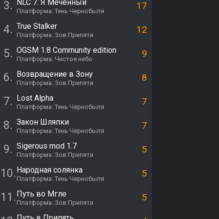
NLC 7. Я Меченный
3.
17
Платформа: Тень Чернобыля
True Stalker
4.
12
Платформа: Зов Припяти
OGSM 1.8 Community edition
5.
9
Платформа: Чистое небо
Возвращение в Зону
6.
8
Платформа: Зов Припяти
Lost Alpha
7.
7
Платформа: Тень Чернобыля
Закон Шляпки
8.
7
Платформа: Тень Чернобыля
Sigerous mod 1.7
9.
5
Платформа: Зов Припяти
Народная солянка
10.
5
Платформа: Тень Чернобыля
Путь во Мгле
11.
5
Платформа: Зов Припяти
Путь в Припять