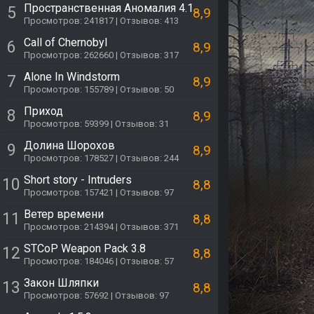
Пространственная Аномалия 4.1
5
8,9
Просмотров: 241817 | Отзывов: 413
Call of Chernobyl
6
8,9
Просмотров: 262660 | Отзывов: 317
Alone In Windstorm
7
8,9
Просмотров: 155789 | Отзывов: 50
Приход
8
8,9
Просмотров: 59399 | Отзывов: 31
Долина Шорохов
9
8,9
Просмотров: 178527 | Отзывов: 244
Short story - Intruders
10
8,8
Просмотров: 157421 | Отзывов: 97
Ветер времени
11
8,8
Просмотров: 214394 | Отзывов: 371
STCoP Weapon Pack 3.8
12
8,8
Просмотров: 184046 | Отзывов: 57
Закон Шляпки
13
8,8
Просмотров: 57692 | Отзывов: 97