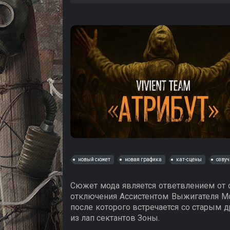
новый сюжет
новая графика
кат-сцены
озвуч
Сюжет мода является ответвлением от 
отключения Ассистентом Выжигателя Мо
после которого встречается со старым 
из лап сектантов Зоны.