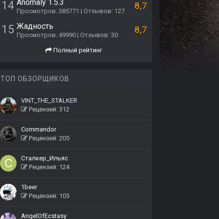
Anomaly 1.5.3
14
8,7
Просмотров: 385771 | Отзывов: 127
Жадность
15
8,7
Просмотров: 49990 | Отзывов: 30
Полный рейтинг
ТОП ОБЗОРЩИКОВ
VINT_THE_STALKER
Рецензий: 312
Commandor
Рецензий: 205
Сталкер_Ильяс
Рецензий: 124
1beer
Рецензий: 105
AngelOfEcstasy