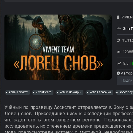
VIVIEN
Зов 
15.11.
12385
8,5
П
Автор
Подпи
новый сюжет
vivent team
новые локации
новая графика
новое ор
Учёный по прозвищу Ассистент отправляется в Зону с з
Ловец снов. Присоединившись к экспедиции профессор
что ждёт его в этом запретном регионе. Первоначал
исследователь, но с течением времени превращается из
мода предусмотрели встречу с мистикой, невообрази