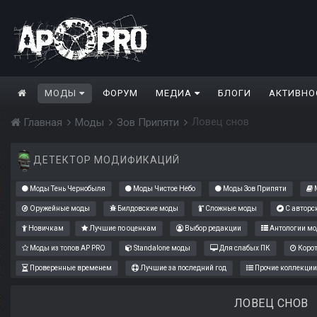
МОДЫ
ФОРУМ
МЕДИА
БЛОГИ
АКТИВНО
Ловец снов
Главная
Моды
Зов Припяти
ДЕТЕКТОР МОДИФИКАЦИЙ
Моды Тень Чернобыля
Моды Чистое Небо
Моды Зов Припяти
М
Оружейные моды
Билдовские моды
Сложные моды
С авторс
Новичкам
Лучшие по оценкам
Выбор редакции
Антологии мо
Моды из топов AP PRO
Standalone моды
Для слабых ПК
Коро
Проверенные временем
Лучшие за последний год
Прочие коллекции
ЛОВЕЦ СНОВ