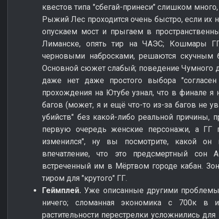
квестов типа "сбегай-принеси" слишком много, 
Рыжий Лес проходится очень быстро, если их н
опускаем мост и прыгаем в пространственны
Лиманске, опять тир на ЧАЭС; Кошмары Г
черновыми набросками, решаются скучным б
Основной сюжет слабый; поведение Чумного 
даже нет даже простого выбора "согласен 
прохождения на Ютубе узнал, что в финале я 
багов (может, я и ещё что-то из-за багов не у
убийств" без какой-либо реальной причины, п
первую очередь женские персонажи, а ГГ 
изменился", ну вы посмотрите, какой он 
впечатление, что это предсмертный сон А
встреченный им в Мёртвом городе кабан. Зо
тиром для "крутого" ГГ.
Геймплей.
Уже описанные другими проблемы:
ничего; сломанная экономика с 700к в и
растительности перестрелки усложнились для 