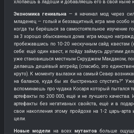
хлопаешь в ладоши и добавляешь его в свой ныне 
Экономика гениальна
— я начинал мод через сил
младенец — голый и беззащитный, игра мне особо н
когда ты берёшься за самостоятельное изучение гор
за 3 хорошо обысканных дома: игра мощно награжда
пробежавшись по 10-20 нескучным сайд квестам (
себе: ещё один квест, и пойду займусь другими дел
уже становишься местным Скруджем Макдаком, поку
делаешь дешёвый апгрейд (спасибо, это единственн
круто). К моменту вылазки на самый Север возника
на балансе, куда бы их быстренько спустить?" Уже
вспоминаешь про чудака Косаря который пытался те
артефакты по 200 000, ещё и не лучшего качества. И
артефакты без негативных свойств, ещё и в подаро
свои накопления этому пройдохе на 1-2 царь-арт
цели.
Новые модели
на всех
мутантов
больше ощущае