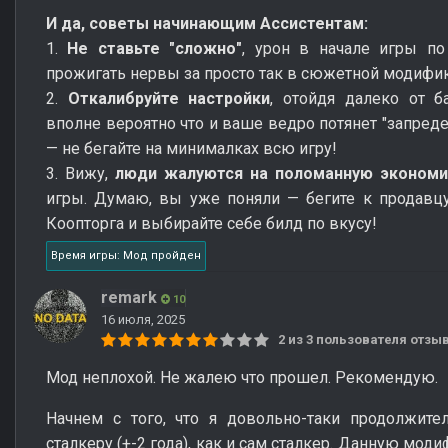
И да, советы начинающим Ассистентам:
1.
Не ставьте "сложно"
, урон в начале игры по
прожигать нервы за просто так в сюжетной модифи
2.
Откалибруйте настройки
, отойдя далеко от 
вполне вероятно что и ваше ведро потянет "запред
— не бегайте на минималках всю игру!
3. Вижу,
люди жалуются на поломанную экономи
игры. Думаю, вы уже поняли — бегите к продавцу
Коопторга и выбирайте себе билд по вкусу!
Время игры: Мод пройден
remark
10
16 июля, 2025
2 из 3 пользователя отз
Мод неплохой. Не жалею что прошел. Рекомендую.
Начнем с того, что я довольно-таки продолжит
сталкеру (+-2 года), как и сам сталкер. Данную мо