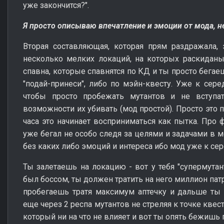
уже закончится?".
Я просто описываю впечатление и эмоции от мода, не
Вторая составляющая, которая прям раздражала, 
несколько мелких локаций, на которых раскиданы
спавна, которые спавнятся по КД и ты просто бега
"подай-принеси", либо по мэйн-квесту. Уже к сер
чтобы просто пробежать мутантов и не вступа
возможности их убивать (мод простой). Просто это п
часа это начинает восприниматься как пытка. Про 
уже бегал не особо следя за целями и задачами в мо
без каких либо эмоций и интереса ибо мод уже к се
Ты залетаешь на локацию - вот у тебя "супермутан
был боссом, ты должен тратить на него миллион пат
пробегаешь тратя максимум аптечку и дальше ты
еще через 2 респа мутантов не стреляя к точке квес
который ни на что не влияет и вот ты опять бежишь