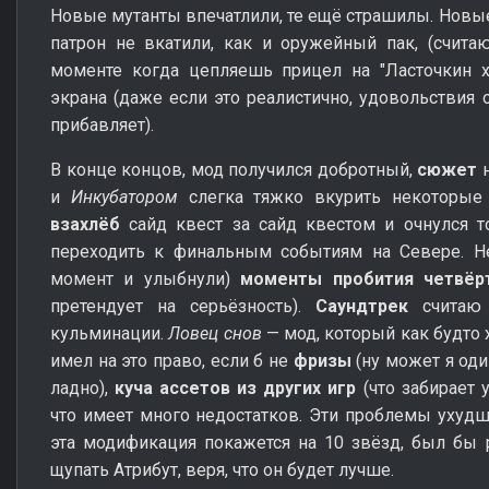
Новые мутанты впечатлили, те ещё страшилы. Новы
патрон не вкатили, как и оружейный пак, (счита
моменте когда цепляешь прицел на "Ласточкин х
экрана (даже если это реалистично, удовольствия 
прибавляет).
В конце концов, мод получился добротный,
сюжет
н
и
Инкубатором
слегка тяжко вкурить некоторые
взахлёб
сайд квест за сайд квестом и очнулся т
переходить к финальным событиям на Севере. Не
момент и улыбнули)
моменты пробития четвёр
претендует на серьёзность).
Саундтрек
считаю 
кульминации.
Ловец снов
— мод, который как будто х
имел на это право, если б не
фризы
(ну может я один
ладно),
куча ассетов из других игр
(что забирает 
что имеет много недостатков. Эти проблемы ухудш
эта модификация покажется на 10 звёзд, был бы р
щупать Атрибут, веря, что он будет лучше.